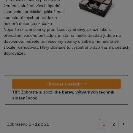
ženám k uložení všech šperků.
Jsou velmi praktické, jelikož mají
spoustu různých přihrádek a
některé dokonce i zrcátko.
Nejenže chrání šperky před škodlivými vlivy, slouží také k
přenášení vašeho pokladu z místa na místo. Jestliže jedete na
dovolenou, můžete mít všechny šperky u sebe a nemusíte se
složitě rozhodovat, který dostane to výsostné právo vás na cestách
doprovázet.
Filtrovat a seřadit
TIP: Zobrazte si zboží
dle barev, výtvarných technik,
složení
apod.
Zobrazeno
1 -
12
z
21
1
2