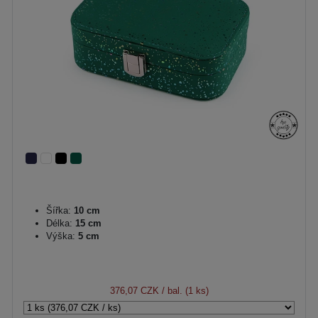
Šířka:
10 cm
Délka:
15 cm
Výška:
5 cm
376,07 CZK
/ bal. (1 ks)