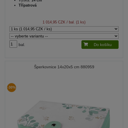
Výška:
14 cm
Třípatrová
1 014,95 CZK
/ bal. (1 ks)
bal.
Do košíku
Šperkovnice 14x20x5 cm 880959
-30%