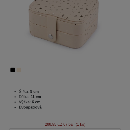
Šířka:
9 cm
Délka:
11 cm
Výška:
6 cm
Dvoupatrová
288,95 CZK
/ bal. (1 ks)