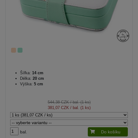
Šířka:
14 cm
Délka:
20 cm
Výška:
5 cm
544,38 CZK
/ bal. (1 ks)
381,07 CZK
/ bal. (1 ks)
bal.
Do košíku