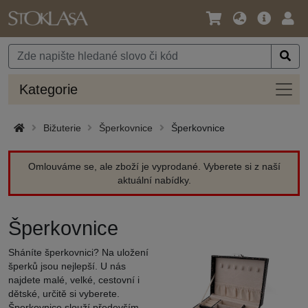
Jazyk
Hlavní
Přihl
/
nabídka
Měna
Kateg
Kategorie
Bižuterie
Šperkovnice
Šperkovnice
Omlouváme se, ale zboží je vyprodané. Vyberete si z naší
aktuální nabídky.
Šperkovnice
Sháníte šperkovnici? Na uložení
šperků jsou nejlepší. U nás
najdete malé, velké, cestovní i
dětské, určitě si vyberete.
Šperkovnice slouží především