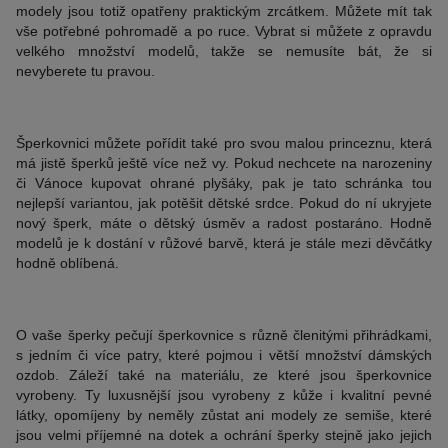
modely jsou totiž opatřeny praktickým zrcátkem. Můžete mít tak
vše potřebné pohromadě a po ruce. Vybrat si můžete z opravdu
velkého množství modelů, takže se nemusíte bát, že si
nevyberete tu pravou.
Šperkovnici můžete pořídit také pro svou malou princeznu, která
má jistě šperků ještě více než vy. Pokud nechcete na narozeniny
či Vánoce kupovat ohrané plyšáky, pak je tato schránka tou
nejlepší variantou, jak potěšit dětské srdce. Pokud do ní ukryjete
nový šperk, máte o dětský úsměv a radost postaráno. Hodně
modelů je k dostání v růžové barvě, která je stále mezi děvčátky
hodně oblíbená.
O vaše šperky pečují šperkovnice s různě členitými přihrádkami,
s jedním či více patry, které pojmou i větší množství dámských
ozdob. Záleží také na materiálu, ze které jsou šperkovnice
vyrobeny. Ty luxusnější jsou vyrobeny z kůže i kvalitní pevné
látky, opomíjeny by neměly zůstat ani modely ze semiše, které
jsou velmi příjemné na dotek a ochrání šperky stejně jako jejich