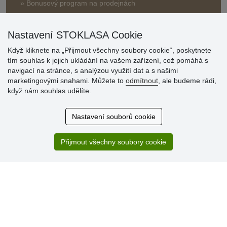
» Bonusový program na prodejnách
Nastavení STOKLASA Cookie
Když kliknete na „Přijmout všechny soubory cookie“, poskytnete
tím souhlas k jejich ukládání na vašem zařízení, což pomáhá s
navigací na stránce, s analýzou využití dat a s našimi
Hodnocení
marketingovými snahami. Můžete to
odmítnout
, ale budeme rádi,
zákazníků
když nám souhlas udělíte.
29.7.2026
Nastavení souborů cookie
Super obchod, kvalitní zboží za slušné ceny. Vřele
doporučuji.
Přijmout všechny soubory cookie
19.7.2026
Sortiment za fajn ceny a hlavně super rychlé dodání. Moc
děkuji!.
» Aktuálně 19084 recenzí
* Recenze neověřujeme