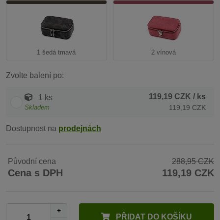
1 šedá tmavá
2 vínová
Zvolte balení po:
119,19 CZK
/ ks
1 ks
Skladem
119,19 CZK
Dostupnost na
prodejnách
Původní cena
288,95 CZK
Cena s DPH
119,19 CZK
+
PŘIDAT DO KOŠÍKU