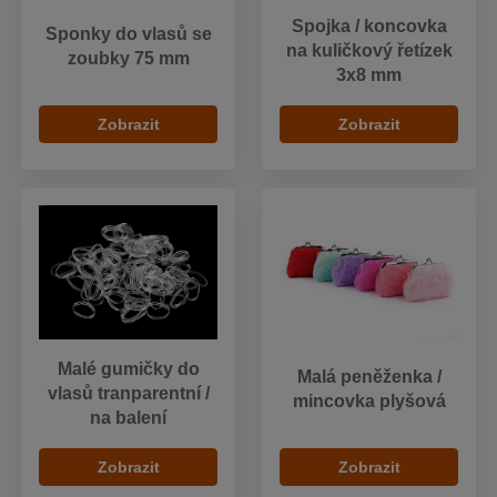
Spojka / koncovka
Sponky do vlasů se
na kuličkový řetízek
zoubky 75 mm
3x8 mm
Zobrazit
Zobrazit
Malé gumičky do
Malá peněženka /
vlasů tranparentní /
mincovka plyšová
na balení
Zobrazit
Zobrazit