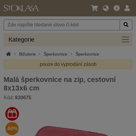
Jazyk
Hlavní
Přihl
/
nabídka
Měna
Kateg
Kategorie
Bižuterie
Šperkovnice
Šperkovnice
pouze do vyprodání zásob
Malá šperkovnice na zip, cestovní
8x13x6 cm
Kód:
930675
-60%