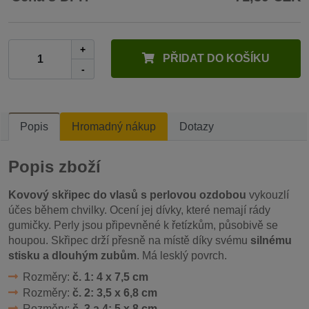
+
PŘIDAT DO KOŠÍKU
-
Popis
Hromadný nákup
Dotazy
Popis zboží
Kovový skřipec do vlasů s perlovou ozdobou
vykouzlí
účes během chvilky. Ocení jej dívky, které nemají rády
gumičky. Perly jsou připevněné k řetízkům, působivě se
houpou. Skřipec drží přesně na místě díky svému
silnému
stisku a dlouhým zubům
. Má lesklý povrch.
Rozměry:
č. 1: 4 x 7,5 cm
Rozměry:
č. 2: 3,5 x 6,8 cm
Rozměry:
č. 3 a 4: 5 x 8 cm