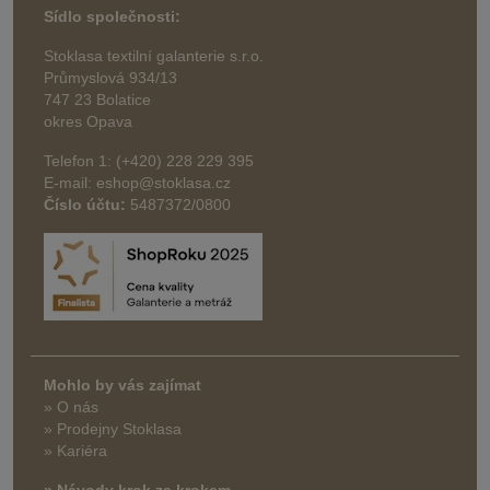
Sídlo společnosti:
Stoklasa textilní galanterie s.r.o.
Průmyslová 934/13
747 23 Bolatice
okres Opava
Telefon 1: (+420) 228 229 395
E-mail: eshop@stoklasa.cz
Číslo účtu:
5487372/0800
Mohlo by vás zajímat
» O nás
» Prodejny Stoklasa
» Kariéra
» Návody krok za krokem