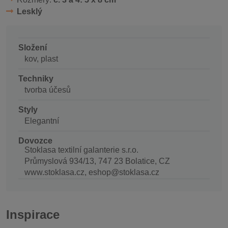
Lesklý
Složení
kov, plast
Techniky
tvorba účesů
Styly
Elegantní
Dovozce
Stoklasa textilní galanterie s.r.o.
Průmyslová 934/13, 747 23 Bolatice, CZ
www.stoklasa.cz, eshop@stoklasa.cz
Inspirace