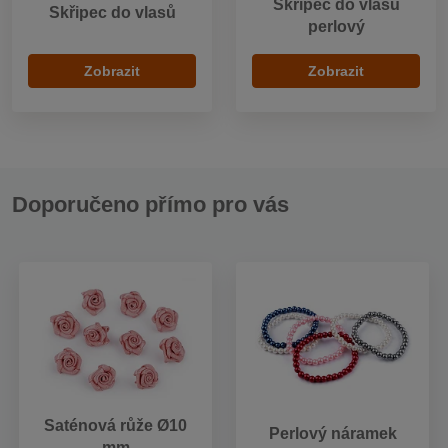
Skřipec do vlasů
Skřipec do vlasů
perlový
Zobrazit
Zobrazit
Doporučeno přímo pro vás
Saténová růže Ø10
Perlový náramek
mm