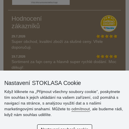
Hodnocení
zákazníků
29.7.2026
Super obchod, kvalitní zboží za slušné ceny. Vřele
doporučuji.
19.7.2026
Sortiment za fajn ceny a hlavně super rychlé dodání. Moc
děkuji!.
» Aktuálně 19084 recenzí
Nastavení STOKLASA Cookie
* Recenze neověřujeme
Když kliknete na „Přijmout všechny soubory cookie“, poskytnete
tím souhlas k jejich ukládání na vašem zařízení, což pomáhá s
navigací na stránce, s analýzou využití dat a s našimi
marketingovými snahami. Můžete to
odmítnout
, ale budeme rádi,
když nám souhlas udělíte.