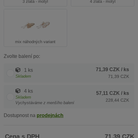
3 zlatá - motýl
4 zlatá - motýl
mix náhodných variant
Zvolte balení po:
71,39 CZK
/ ks
1 ks
Skladem
71,39 CZK
4 ks
57,11 CZK
/ ks
Skladem
228,44 CZK
Vychystáváme z menšího balení
Dostupnost na
prodejnách
Cena s DPH
71,39 CZK