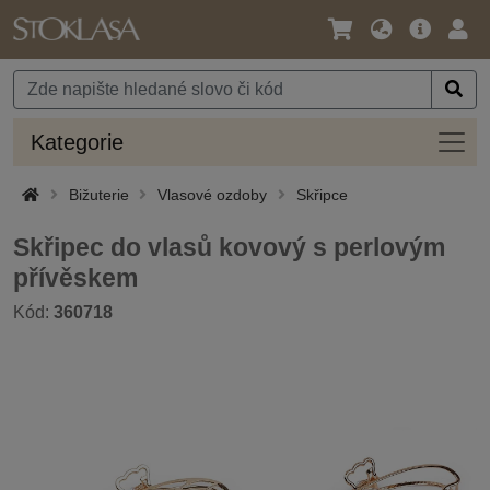
Jazyk
Hlavní
Přihl
/
nabídka
Měna
Kateg
Kategorie
Bižuterie
Vlasové ozdoby
Skřipce
Skřipec do vlasů kovový s perlovým
přívěskem
Kód:
360718