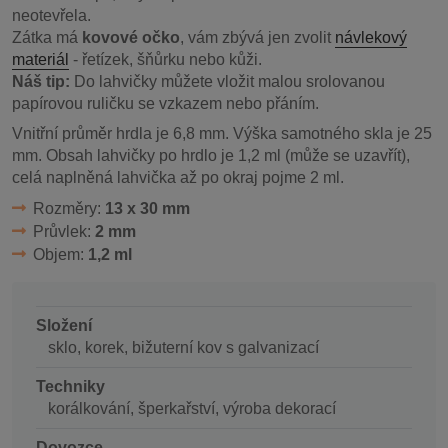
neotevřela.
Zátka má
kovové očko
, vám zbývá jen zvolit
návlekový
materiál
- řetízek, šňůrku nebo kůži.
Náš tip:
Do lahvičky můžete vložit malou srolovanou
papírovou ruličku se vzkazem nebo přáním.
Vnitřní průměr hrdla je 6,8 mm. Výška samotného skla je 25
mm. Obsah lahvičky po hrdlo je 1,2 ml (může se uzavřít),
celá naplněná lahvička až po okraj pojme 2 ml.
Rozměry:
13 x 30 mm
Průvlek:
2 mm
Objem:
1,2 ml
Složení
sklo, korek, bižuterní kov s galvanizací
Techniky
korálkování, šperkařství, výroba dekorací
Dovozce