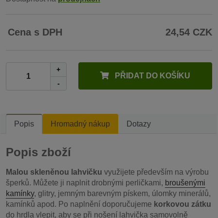
Cena s DPH
24,54 CZK
+
PŘIDAT DO KOŠÍKU
-
Popis
Hromadný nákup
Dotazy
Popis zboží
Malou skleněnou lahvičku
využijete především na výrobu
šperků. Můžete ji naplnit drobnými perličkami,
broušenými
kamínky
, glitry, jemným barevným pískem, úlomky minerálů,
kamínků apod. Po naplnění doporučujeme
korkovou zátku
do hrdla vlepit, aby se při nošení lahvička samovolně