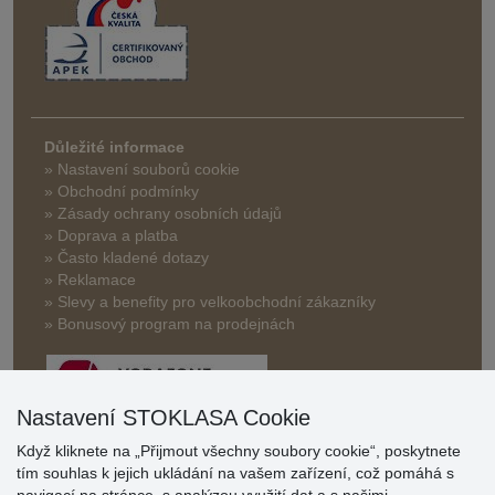
Důležité informace
» Nastavení souborů cookie
» Obchodní podmínky
» Zásady ochrany osobních údajů
» Doprava a platba
» Často kladené dotazy
» Reklamace
» Slevy a benefity pro velkoobchodní zákazníky
» Bonusový program na prodejnách
Nastavení STOKLASA Cookie
Když kliknete na „Přijmout všechny soubory cookie“, poskytnete
tím souhlas k jejich ukládání na vašem zařízení, což pomáhá s
Hodnocení