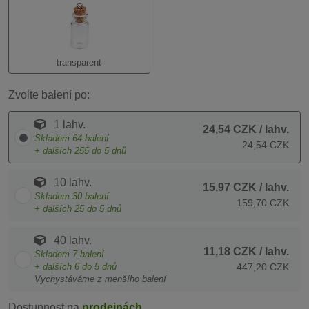
transparent
Zvolte balení po:
1 lahv.
24,54 CZK
/ lahv.
Skladem
64
balení
24,54 CZK
+ dalších
255
do 5 dnů
10 lahv.
15,97 CZK
/ lahv.
Skladem
30
balení
159,70 CZK
+ dalších
25
do 5 dnů
40 lahv.
11,18 CZK
/ lahv.
Skladem
7
balení
+ dalších
6
do 5 dnů
447,20 CZK
Vychystáváme z menšího balení
Dostupnost na
prodejnách