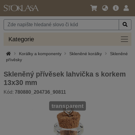
Jazyk
Hlavní
Přihl
/
nabídka
Měna
Kateg
Kategorie
Korálky a komponenty
Skleněné korálky
Skleněné
přívěsky
Skleněný přívěsek lahvička s korkem
13x30 mm
Kód:
780880_204736_90811
transparent