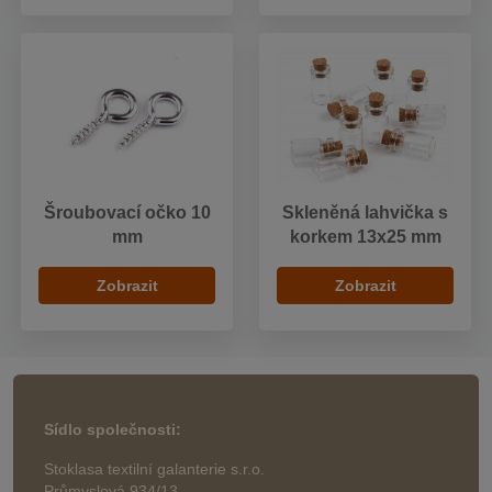
Šroubovací očko 10
Skleněná lahvička s
mm
korkem 13x25 mm
Zobrazit
Zobrazit
Sídlo společnosti:
Stoklasa textilní galanterie s.r.o.
Průmyslová 934/13