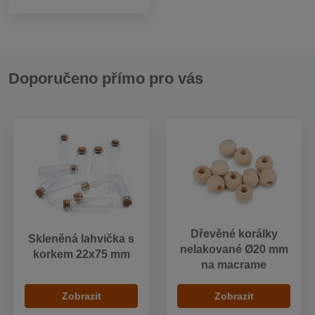
Doporučeno přímo pro vás
Dřevěné korálky
Skleněná lahvička s
nelakované Ø20 mm
korkem 22x75 mm
na macrame
Zobrazit
Zobrazit