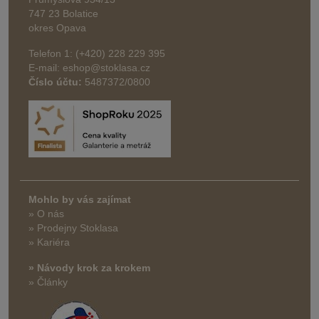
747 23 Bolatice
okres Opava
Telefon 1: (+420) 228 229 395
E-mail: eshop@stoklasa.cz
Číslo účtu:
5487372/0800
Mohlo by vás zajímat
» O nás
» Prodejny Stoklasa
» Kariéra
» Návody krok za krokem
» Články