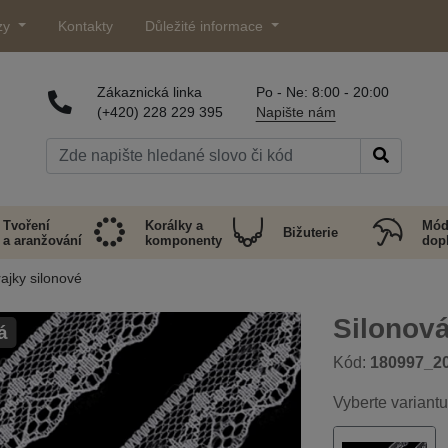
zy
Kontakty
Důležité informace
Zákaznická linka
Po - Ne: 8:00 - 20:00
(+420) 228 229 395
Napište nám
Tvoření
Korálky a
Mód
Bižuterie
a aranžování
komponenty
dop
ajky silonové
Silonová
á
Kód:
180997_2
Vyberte variantu