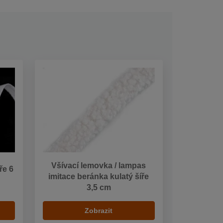
Všívací lemovka / lampas
ře 6
imitace beránka kulatý šíře
3,5 cm
Zobrazit