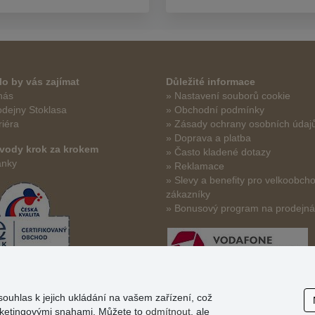
o by vás zajímat
Důležité informace
nás
» Nastavení souborů cookie
odejny Stoklasa
» Obchodní podmínky
riéra
» Zásady ochrany osobních údaj
» Doprava a platba
vody krok za krokem
» Často kladené dotazy
ánky
» Reklamace
» Slevy a benefity pro velkoobch
zákazníky
» Bonusový program na prodejn
souhlas k jejich ukládání na vašem zařízení, což
arketingovými snahami. Můžete to
odmítnout
, ale