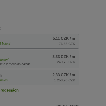
:
5,11 CZK
/ m
3
balení
76,65 CZK
3,33 CZK
/ m
balení
249,75 CZK
áme z menšího balení
2,33 CZK
/ m
m
balení
1 258,20 CZK
prodejnách