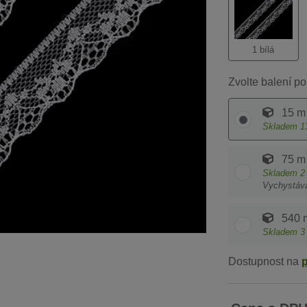
1 bílá
Zvolte balení po
15 m
Skladem
1
75 m
Skladem
2
Vychystáv
540 
Skladem
3
Dostupnost na