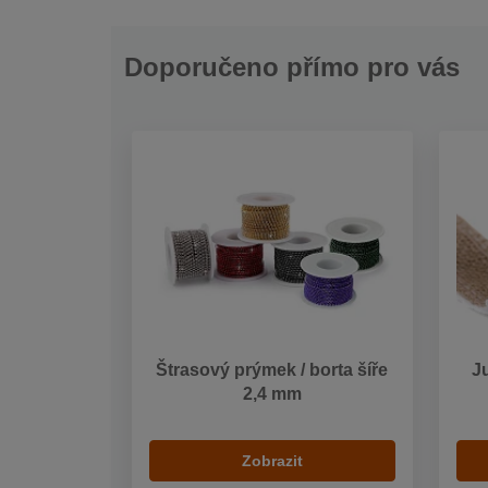
Doporučeno přímo pro vás
Štrasový prýmek / borta šíře
J
2,4 mm
Zobrazit