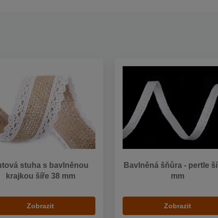
utová stuha s bavlněnou
Bavlněná šňůra - pertle ší
krajkou šíře 38 mm
mm
Zobrazit
Zobrazit