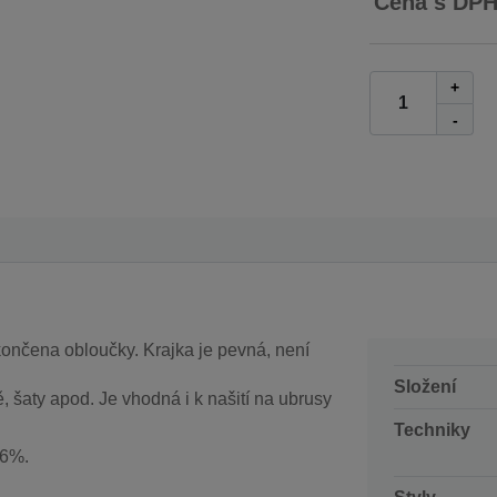
Cena s DP
+
-
končena obloučky. Krajka je pevná, není
Složení
 šaty apod. Je vhodná i k našití na ubrusy
Techniky
±6%.