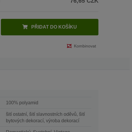
H
76,65 CZK
PŘIDAT DO KOŠÍKU
Kombinovat
100% polyamid
šití ostatní, šití slavnostních oděvů, šití
bytových dekorací, výroba dekorací