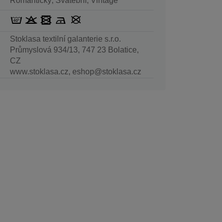
Romantický, Svatební, Vintage
Stoklasa textilní galanterie s.r.o.
Průmyslová 934/13, 747 23 Bolatice,
CZ
www.stoklasa.cz, eshop@stoklasa.cz