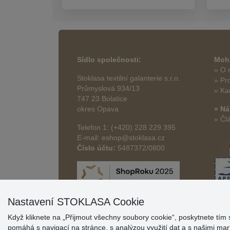
Sídlo společnosti:
Mohl
» O 
Stoklasa textilní galanterie s.r.o.
» Pr
Průmyslová 934/13
» Ka
747 23 Bolatice
okres Opava
» Ná
» Čl
Telefon 1: (+420) 228 229 395
E-mail: eshop@stoklasa.cz
Číslo účtu:
5487372/0800
Nastavení STOKLASA Cookie
Když kliknete na „Přijmout všechny soubory cookie“, poskytnete tím 
pomáhá s navigací na stránce, s analýzou využití dat a s našimi m