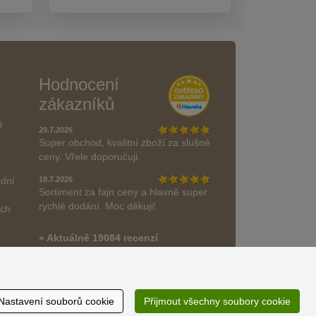
Hodnocení
zákazníků
ů
29.7.2026
Super obchod, kvalitní zboží za slušné
ceny. Vřele doporučuji.
odní
19.7.2026
Sortiment za fajn ceny a hlavně super
rychlé dodání. Moc děkuji!.
ách
» Aktuálně 19084 recenzí
* Recenze neověřujeme
Nastavení souborů cookie
Přijmout všechny soubory cookie