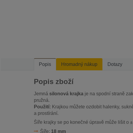
Popis
Hromadný nákup
Dotazy
Popis zboží
Jemná
silonová krajka
je na spodní straně za
pružná.
Použití:
Krajkou můžete ozdobit halenky, sukně,
a prostírání.
Šíře krajky se po konečné úpravě může lišit o 
Šíře:
18 mm