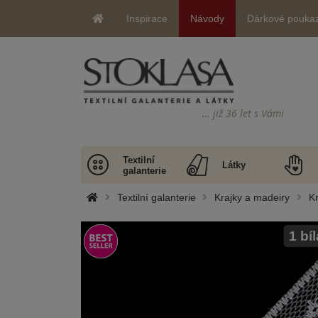
Inspirace
Návody
Dárkové pouka
… již 36 let s Vámi
Textilní
Látky
galanterie
Textilní galanterie
Krajky a madeiry
Kr
1 bíl