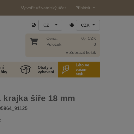
Vytvořit uživatelský účet
Přihlásit
CZ
CZK
Cena:
0,- CZK
Položek:
0
» Zobrazit košík
Léto ve
ní
Obaly a
vašem
lňky
vybavení
stylu
 krajka šíře 18 mm
05964_91125
: