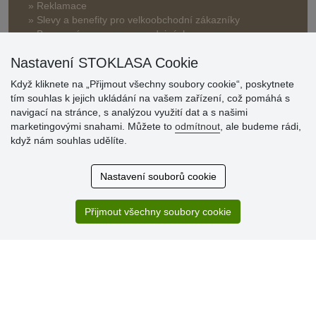
» Reklamace
» Slevy a benefity pro velkoobchodní zákazníky
» Bonusový program na prodejnách
Nastavení STOKLASA Cookie
Když kliknete na „Přijmout všechny soubory cookie“, poskytnete
tím souhlas k jejich ukládání na vašem zařízení, což pomáhá s
navigací na stránce, s analýzou využití dat a s našimi
marketingovými snahami. Můžete to
odmítnout
, ale budeme rádi,
Hodnocení
když nám souhlas udělíte.
zákazníků
Nastavení souborů cookie
29.7.2026
Super obchod, kvalitní zboží za slušné ceny. Vřele
doporučuji.
Přijmout všechny soubory cookie
19.7.2026
Sortiment za fajn ceny a hlavně super rychlé dodání. Moc
děkuji!.
» Aktuálně 19084 recenzí
* Recenze neověřujeme