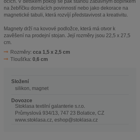
očích. V dětském pokoji se pak stanou zábavným doplňkem
na žebříčku domácích povinností nebo jako dekorace na
magnetické tabuli, která rozvíjí představivost a kreativitu.
Magnety drží na kovové podložce, která má otvor k
zavěšení na prodejní stojan. Její rozměry jsou 22,5 x 27,5
cm.
Rozměry:
cca 1,5 x 2,5 cm
Tloušťka:
0,6 cm
Složení
silikon, magnet
Dovozce
Stoklasa textilní galanterie s.r.o.
Průmyslová 934/13, 747 23 Bolatice, CZ
www.stoklasa.cz, eshop@stoklasa.cz