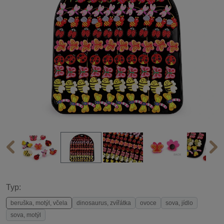
Typ:
beruška, motýl, včela
dinosaurus, zvířátka
ovoce
sova, jídlo
sova, motýl