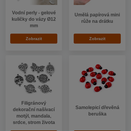
Vodní perly - gelové
Umělá papírová mini
kuličky do vázy Ø12
růže na drátku
mm
Zobrazit
Zobrazit
Filigránový
Samolepicí dřevěná
dekorační našívací
beruška
motýl, mandala,
srdce, strom života