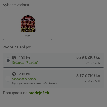
Vyberte variantu:
mix
Zvolte balení po:
5,39 CZK
/ ks
100 ks
Skladem
18
balení
539,- CZK
200 ks
3,77 CZK
/ ks
Skladem
9
balení
754,- CZK
Vychystáváme z menšího balení
Dostupnost na
prodejnách