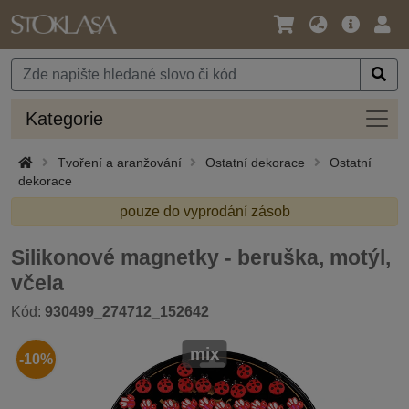
Jazyk
Hlavní
Přihl
/
nabídka
Měna
Kateg
Kategorie
Tvoření a aranžování
Ostatní dekorace
Ostatní
dekorace
pouze do vyprodání zásob
Silikonové magnetky - beruška, motýl,
včela
Kód:
930499_274712_152642
mix
-10%