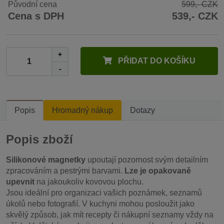
Původní cena
599,- CZK
Cena s DPH
539,- CZK
+
PŘIDAT DO KOŠÍKU
-
Popis
Hromadný nákup
Dotazy
Popis zboží
Silikonové magnetky
upoutají pozornost svým detailním
zpracováním a pestrými barvami.
Lze je opakovaně
upevnit
na jakoukoliv kovovou plochu.
Jsou ideální pro organizaci vašich poznámek, seznamů
úkolů nebo fotografií. V kuchyni mohou posloužit jako
skvělý způsob, jak mít recepty či nákupní seznamy vždy na