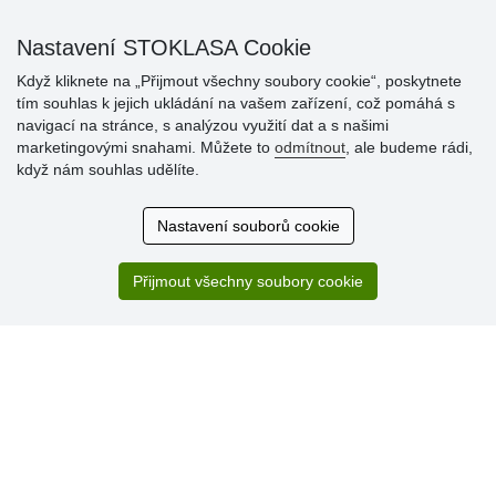
Nastavení STOKLASA Cookie
Když kliknete na „Přijmout všechny soubory cookie“, poskytnete
tím souhlas k jejich ukládání na vašem zařízení, což pomáhá s
Hodnocení
navigací na stránce, s analýzou využití dat a s našimi
zákazníků
marketingovými snahami. Můžete to
odmítnout
, ale budeme rádi,
když nám souhlas udělíte.
29.7.2026
Super obchod, kvalitní zboží za slušné ceny. Vřele
Nastavení souborů cookie
doporučuji.
19.7.2026
Přijmout všechny soubory cookie
Sortiment za fajn ceny a hlavně super rychlé dodání. Moc
děkuji!.
» Aktuálně 19084 recenzí
* Recenze neověřujeme