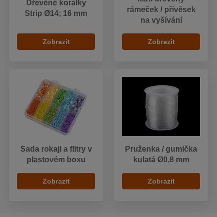
Dřevěné korálky
rámeček / přívěsek
Strip Ø14; 16 mm
na vyšívání
Zobrazit
Zobrazit
Sada rokajl a flitry v
Pruženka / gumička
plastovém boxu
kulatá Ø0,8 mm
Zobrazit
Zobrazit