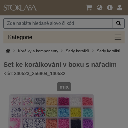
Jazyk
Hlavní
Přihl
/
nabídka
Měna
Kateg
Kategorie
Korálky a komponenty
Sady korálků
Sady korálků
Set ke korálkování v boxu s nářadím
Kód:
340523_256804_140532
mix