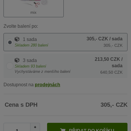
mix
Zvolte balení po:
305,- CZK
/ sada
1 sada
Skladem
280
balení
305,- CZK
213,50 CZK
/
3 sada
sada
Skladem
93
balení
Vychystáváme z menšího balení
640,50 CZK
Dostupnost na
prodejnách
Cena s DPH
305,- CZK
+
PŘIDAT DO KOŠÍKU