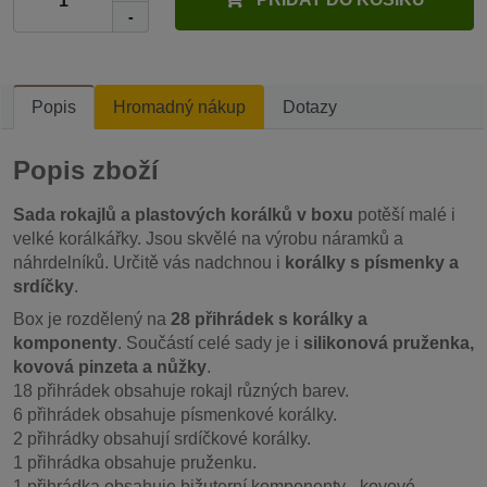
-
Popis
Hromadný nákup
Dotazy
Popis zboží
Sada rokajlů a plastových korálků v boxu
potěší malé i
velké korálkářky. Jsou skvělé na výrobu náramků a
náhrdelníků. Určitě vás nadchnou i
korálky s písmenky a
srdíčky
.
Box je rozdělený na
28 přihrádek s korálky a
komponenty
. Součástí celé sady je i
silikonová pruženka,
kovová pinzeta a nůžky
.
18 přihrádek obsahuje rokajl různých barev.
6 přihrádek obsahuje písmenkové korálky.
2 přihrádky obsahují srdíčkové korálky.
1 přihrádka obsahuje pruženku.
1 přihrádka obsahuje bižuterní komponenty - kovové