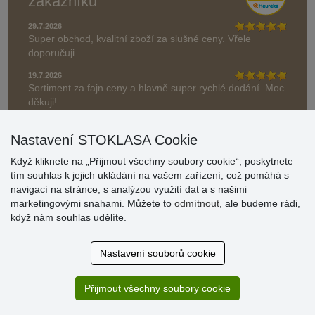
zákazníků
29.7.2026
Super obchod, kvalitní zboží za slušné ceny. Vřele
doporučuji.
19.7.2026
Sortiment za fajn ceny a hlavně super rychlé dodání. Moc
děkuji!.
» Aktuálně 19084 recenzí
Nastavení STOKLASA Cookie
* Recenze neověřujeme
Když kliknete na „Přijmout všechny soubory cookie“, poskytnete
tím souhlas k jejich ukládání na vašem zařízení, což pomáhá s
navigací na stránce, s analýzou využití dat a s našimi
marketingovými snahami. Můžete to
odmítnout
, ale budeme rádi,
když nám souhlas udělíte.
Nastavení souborů cookie
Přijmout všechny soubory cookie
© Stoklasa textilní galanterie s.r.o. 2026.