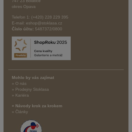
747 23 Bolatice
okres Opava
Telefon 1: (+420) 228 229 395
E-mail: eshop@stoklasa.cz
Číslo účtu:
5487372/0800
Mohlo by vás zajímat
» O nás
» Prodejny Stoklasa
» Kariéra
» Návody krok za krokem
» Články