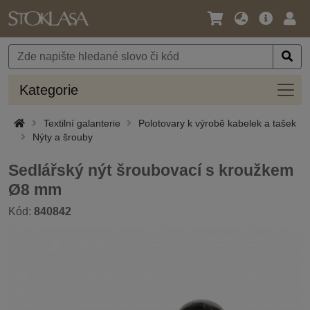
Jazyk
Hlavní
Přihl
/
nabídka
Měna
Kateg
Kategorie
Textilní galanterie
Polotovary k výrobě kabelek a tašek
Nýty a šrouby
Sedlářský nýt šroubovací s kroužkem
Ø8 mm
Kód:
840842