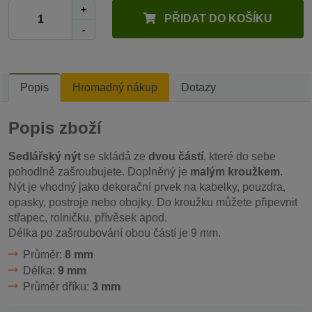
+
PŘIDAT DO KOŠÍKU
-
Popis
Hromadný nákup
Dotazy
Popis zboží
Sedlářský nýt
se skládá ze
dvou částí
, které do sebe
pohodlně zašroubujete. Doplněný je
malým kroužkem
.
Nýt je vhodný jako dekorační prvek na kabelky, pouzdra,
opasky, postroje nebo obojky. Do kroužku můžete připevnit
střapec, rolničku, přívěsek apod.
Délka po zašroubování obou částí je 9 mm.
Průměr:
8 mm
Délka:
9 mm
Průměr dříku:
3 mm