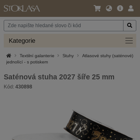
Jazyk
Hlavní
Přihl
/
nabídka
Měna
Kateg
Kategorie
Textilní galanterie
Stuhy
Atlasové stuhy (saténové)
jednolící - s potiskem
Saténová stuha 2027 šíře 25 mm
Kód:
430898