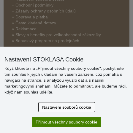
» Obchodní podmínky
» Zásady ochrany osobních údajů
» Doprava a platba
» Často kladené dotazy
» Reklamace
» Slevy a benefity pro velkoobchodní zákazníky
» Bonusový program na prodejnách
Nastavení STOKLASA Cookie
Když kliknete na „Přijmout všechny soubory cookie“, poskytnete
tím souhlas k jejich ukládání na vašem zařízení, což pomáhá s
navigací na stránce, s analýzou využití dat a s našimi
Hodnocení
marketingovými snahami. Můžete to
odmítnout
, ale budeme rádi,
zákazníků
když nám souhlas udělíte.
29.7.2026
Nastavení souborů cookie
Super obchod, kvalitní zboží za slušné ceny. Vřele
doporučuji.
Přijmout všechny soubory cookie
19.7.2026
Sortiment za fajn ceny a hlavně super rychlé dodání. Moc