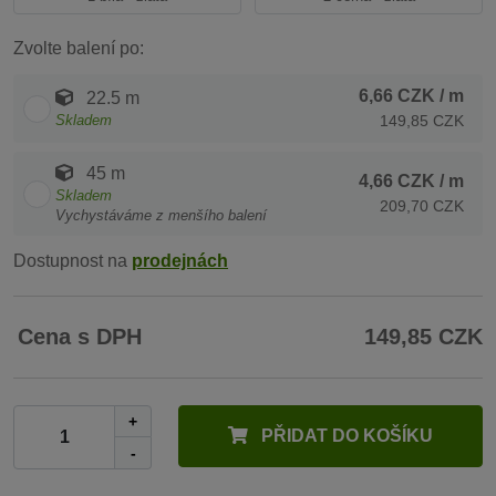
Zvolte balení po:
6,66 CZK
/ m
22.5 m
Skladem
149,85 CZK
45 m
4,66 CZK
/ m
Skladem
209,70 CZK
Vychystáváme z menšího balení
Dostupnost na
prodejnách
Cena s DPH
149,85 CZK
+
PŘIDAT DO KOŠÍKU
-