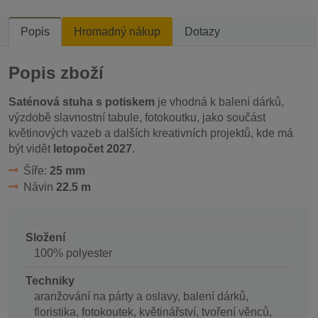
Popis
Hromadný nákup
Dotazy
Popis zboží
Saténová stuha s potiskem
je vhodná k balení dárků,
výzdobě slavnostní tabule, fotokoutku, jako součást
květinových vazeb a dalších kreativních projektů, kde má
být vidět
letopočet 2027
.
Šíře:
25 mm
Návin
22.5 m
Složení
100% polyester
Techniky
aranžování na párty a oslavy, balení dárků,
floristika, fotokoutek, květinářství, tvoření věnců,