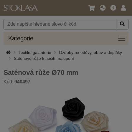
Jazyk
Hlavní
Přihl
/
nabídka
Měna
Kateg
Kategorie
Textilní galanterie
Ozdoby na oděvy, obuv a doplňky
Saténové růže k našití, nalepení
Saténová růže Ø70 mm
Kód:
940497