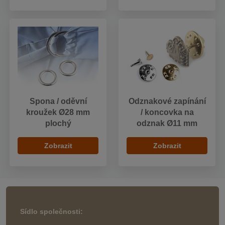
Spona / oděvní
Odznakové zapínání
kroužek Ø28 mm
/ koncovka na
plochý
odznak Ø11 mm
Zobrazit
Zobrazit
Sídlo společnosti: