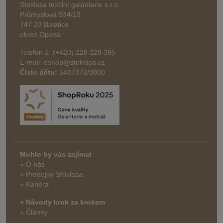
Stoklasa textilní galanterie s.r.o.
Průmyslová 934/13
747 23 Bolatice
okres Opava
Telefon 1: (+420) 228 229 395
E-mail: eshop@stoklasa.cz
Číslo účtu:
5487372/0800
Mohlo by vás zajímat
» O nás
» Prodejny Stoklasa
» Kariéra
» Návody krok za krokem
» Články