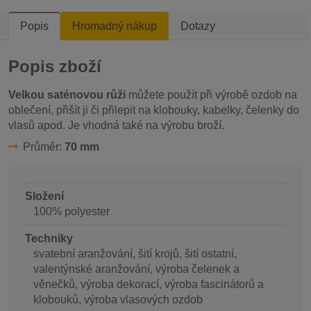
Popis
Hromadný nákup
Dotazy
Popis zboží
Velkou saténovou růži
můžete použít při výrobě ozdob na
oblečení, přišít ji či přilepit na klobouky, kabelky, čelenky do
vlasů apod. Je vhodná také na výrobu broží.
Průměr:
70 mm
Složení
100% polyester
Techniky
svatební aranžování, šití krojů, šití ostatní,
valentýnské aranžování, výroba čelenek a
věnečků, výroba dekorací, výroba fascinátorů a
klobouků, výroba vlasových ozdob