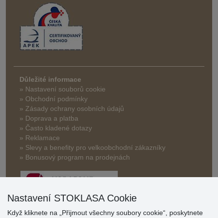
Důležité informace
» Nastavení souborů cookie
» Obchodní podmínky
» Zásady ochrany osobních údajů
» Doprava a platba
» Často kladené dotazy
» Reklamace
» Slevy a benefity pro velkoobchodní zákazníky
» Bonusový program na prodejnách
Nastavení STOKLASA Cookie
Když kliknete na „Přijmout všechny soubory cookie“, poskytnete