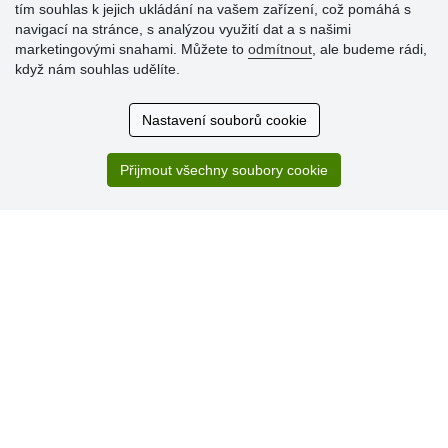
tím souhlas k jejich ukládání na vašem zařízení, což pomáhá s
Hodnocení
navigací na stránce, s analýzou využití dat a s našimi
zákazníků
marketingovými snahami. Můžete to
odmítnout
, ale budeme rádi,
když nám souhlas udělíte.
29.7.2026
Super obchod, kvalitní zboží za slušné ceny. Vřele
Nastavení souborů cookie
doporučuji.
19.7.2026
Přijmout všechny soubory cookie
Sortiment za fajn ceny a hlavně super rychlé dodání. Moc
děkuji!.
» Aktuálně 19084 recenzí
* Recenze neověřujeme