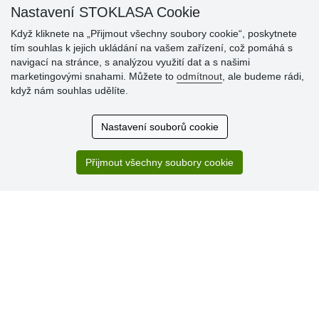
Nastavení STOKLASA Cookie
Když kliknete na „Přijmout všechny soubory cookie“, poskytnete
tím souhlas k jejich ukládání na vašem zařízení, což pomáhá s
Hodnocení
navigací na stránce, s analýzou využití dat a s našimi
zákazníků
marketingovými snahami. Můžete to
odmítnout
, ale budeme rádi,
když nám souhlas udělíte.
29.7.2026
Super obchod, kvalitní zboží za slušné ceny. Vřele
Nastavení souborů cookie
doporučuji.
19.7.2026
Přijmout všechny soubory cookie
Sortiment za fajn ceny a hlavně super rychlé dodání. Moc
děkuji!.
» Aktuálně 19084 recenzí
* Recenze neověřujeme