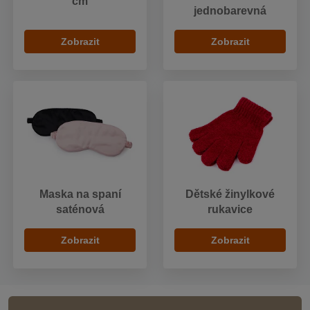
cm
jednobarevná
Zobrazit
Zobrazit
Maska na spaní
Dětské žinylkové
saténová
rukavice
Zobrazit
Zobrazit