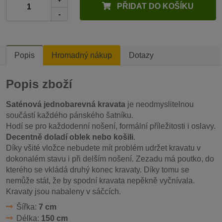
PŘIDAT DO KOŠÍKU
-
Popis
Hromadný nákup
Dotazy
Popis zboží
Saténová jednobarevná kravata
je neodmyslitelnou
součástí každého pánského šatníku.
Hodí se pro každodenní nošení, formální příležitosti i oslavy.
Decentně doladí oblek nebo košili
.
Díky všité vložce nebudete mít problém udržet kravatu v
dokonalém stavu i při delším nošení. Zezadu má poutko, do
kterého se vkládá druhý konec kravaty. Díky tomu se
nemůže stát, že by spodní kravata nepěkně vyčnívala.
Kravaty jsou nabaleny v sáčcích.
Šířka:
7 cm
Délka:
150 cm