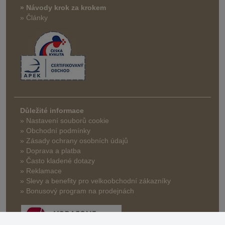
» Návody krok za krokem
» Články
Důležité informace
» Nastavení souborů cookie
» Obchodní podmínky
» Zásady ochrany osobních údajů
» Doprava a platba
» Často kladené dotazy
» Reklamace
» Slevy a benefity pro velkoobchodní zákazníky
» Bonusový program na prodejnách