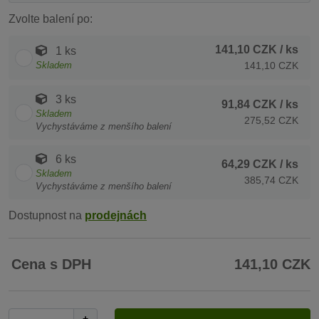
Zvolte balení po:
141,10 CZK
/ ks
1 ks
Skladem
141,10 CZK
3 ks
91,84 CZK
/ ks
Skladem
275,52 CZK
Vychystáváme z menšího balení
6 ks
64,29 CZK
/ ks
Skladem
385,74 CZK
Vychystáváme z menšího balení
Dostupnost na
prodejnách
Cena s DPH
141,10 CZK
+