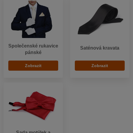
Společenské rukavice
Saténová kravata
pánské
Zobrazit
Zobrazit
Sada motýlek a