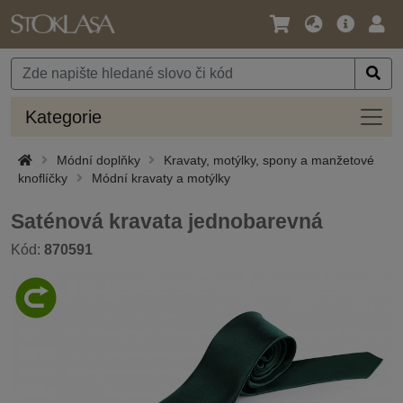
Jazyk
Hlavní
Přihl
/
nabídka
Měna
Kateg
Kategorie
Módní doplňky
Kravaty, motýlky, spony a manžetové
knoflíčky
Módní kravaty a motýlky
Saténová kravata jednobarevná
Kód:
870591