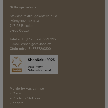
Sídlo společnosti:
Stoklasa textilní galanterie s.r.o.
Průmyslová 934/13
747 23 Bolatice
okres Opava
Telefon 1: (+420) 228 229 395
E-mail: eshop@stoklasa.cz
Číslo účtu:
5487372/0800
Mohlo by vás zajímat
» O nás
» Prodejny Stoklasa
» Kariéra