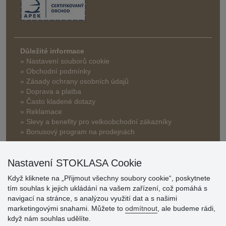
Důležité informace
» Nastavení souborů cookie
» Obchodní podmínky
» Zásady ochrany osobních údajů
» Doprava a platba
» Často kladené dotazy
» Reklamace
» Slevy a benefity pro velkoobchodní zákazníky
» Bonusový program na prodejnách
Nastavení STOKLASA Cookie
Když kliknete na „Přijmout všechny soubory cookie“, poskytnete
tím souhlas k jejich ukládání na vašem zařízení, což pomáhá s
navigací na stránce, s analýzou využití dat a s našimi
Hodnocení
marketingovými snahami. Můžete to
odmítnout
, ale budeme rádi,
zákazníků
když nám souhlas udělíte.