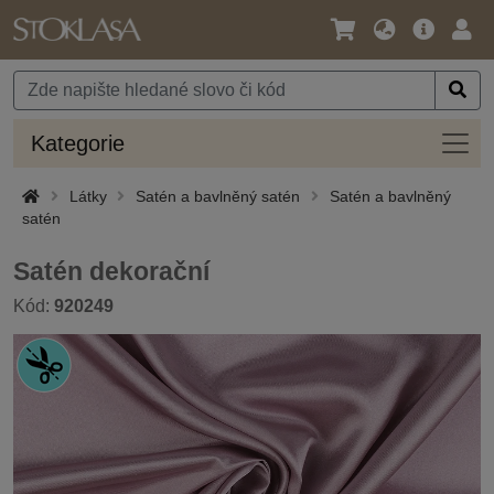
Jazyk
Hlavní
Přihl
/
nabídka
Měna
Kateg
Kategorie
Látky
Satén a bavlněný satén
Satén a bavlněný
satén
Satén dekorační
Kód:
920249