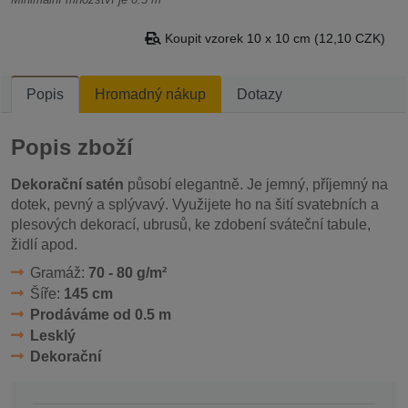
Koupit vzorek 10 x 10 cm (12,10 CZK)
Popis
Hromadný nákup
Dotazy
Popis zboží
Dekorační satén
působí elegantně. Je jemný, příjemný na
dotek, pevný a splývavý. Využijete ho na šití svatebních a
plesových dekorací, ubrusů, ke zdobení sváteční tabule,
židlí apod.
Gramáž:
70 - 80 g/m²
Šíře:
145 cm
Prodáváme od 0.5 m
Lesklý
Dekorační