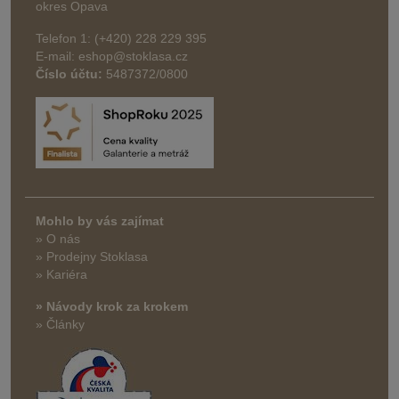
okres Opava
Telefon 1: (+420) 228 229 395
E-mail: eshop@stoklasa.cz
Číslo účtu:
5487372/0800
Mohlo by vás zajímat
» O nás
» Prodejny Stoklasa
» Kariéra
» Návody krok za krokem
» Články