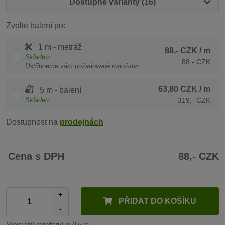
Dostupné varianty (16)
Zvolte balení po:
1 m - metráž
88,- CZK
/ m
Skladem
88,- CZK
Ustřihneme vám požadované množství
63,80 CZK
/ m
5 m - balení
Skladem
319,- CZK
Dostupnost na
prodejnách
Cena s DPH
88,- CZK
+
PŘIDAT DO KOŠÍKU
-
Minimální množství je 0.5 m