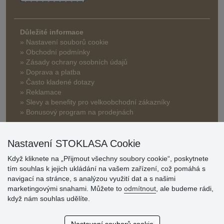
Důležité informace
» Nastavení souborů cookie
» Obchodní podmínky
» Zásady ochrany osobních údajů
» Doprava a platba
» Často kladené dotazy
» Reklamace
» Slevy a benefity pro velkoobchodní zákazníky
» Bonusový program na prodejnách
Nastavení STOKLASA Cookie
Když kliknete na „Přijmout všechny soubory cookie“, poskytnete
tím souhlas k jejich ukládání na vašem zařízení, což pomáhá s
navigací na stránce, s analýzou využití dat a s našimi
Hodnocení
marketingovými snahami. Můžete to
odmítnout
, ale budeme rádi,
zákazníků
když nám souhlas udělíte.
29.7.2026