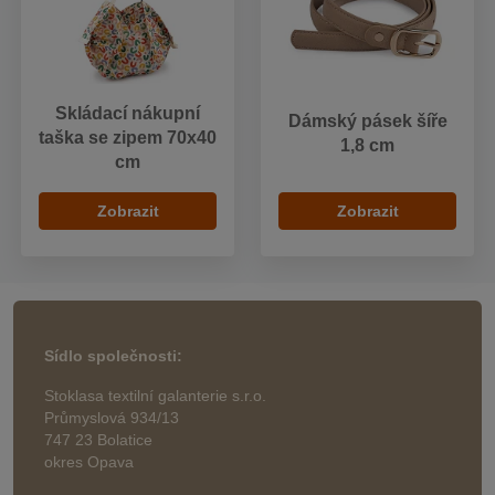
Skládací nákupní
Dámský pásek šíře
taška se zipem 70x40
1,8 cm
cm
Zobrazit
Zobrazit
Sídlo společnosti:
Stoklasa textilní galanterie s.r.o.
Průmyslová 934/13
747 23 Bolatice
okres Opava