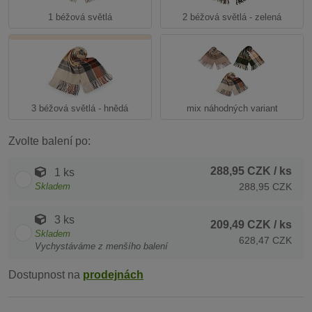
1 béžová světlá
2 béžová světlá - zelená
3 béžová světlá - hnědá
mix náhodných variant
Zvolte balení po:
288,95 CZK
/ ks
1 ks
Skladem
288,95 CZK
3 ks
209,49 CZK
/ ks
Skladem
628,47 CZK
Vychystáváme z menšího balení
Dostupnost na
prodejnách