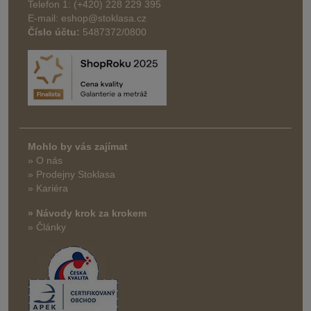
Telefon 1: (+420) 228 229 395
E-mail: eshop@stoklasa.cz
Číslo účtu:
5487372/0800
Mohlo by vás zajímat
» O nás
» Prodejny Stoklasa
» Kariéra
» Návody krok za krokem
» Články