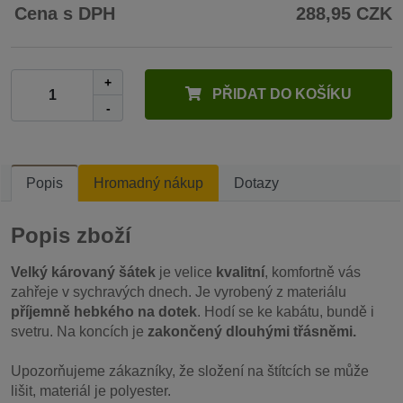
Cena s DPH
288,95 CZK
+
PŘIDAT DO KOŠÍKU
-
Popis
Hromadný nákup
Dotazy
Popis zboží
Velký károvaný šátek
je velice
kvalitní
, komfortně vás
zahřeje v sychravých dnech. Je vyrobený z materiálu
příjemně hebkého na dotek
. Hodí se ke kabátu, bundě i
svetru. Na koncích je
zakončený dlouhými třásněmi.
Upozorňujeme zákazníky, že složení na štítcích se může
lišit, materiál je polyester.