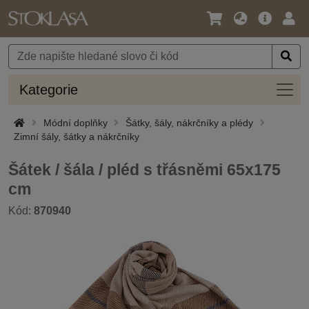
Jazyk
Hlavní
Přihl
/
nabídka
Měna
Kateg
Kategorie
Módní doplňky
Šátky, šály, nákrčníky a plédy
Zimní šály, šátky a nákrčníky
Šátek / šála / pléd s třásněmi 65x175
cm
Kód:
870940