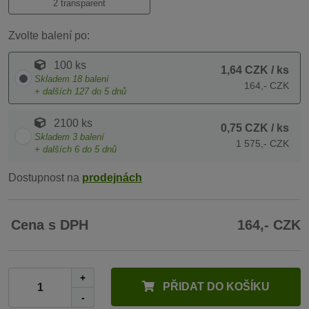
2 transparent
Zvolte balení po:
100 ks
1,64 CZK
/ ks
Skladem
18
balení
164,- CZK
+ dalších
127
do 5 dnů
2100 ks
0,75 CZK
/ ks
Skladem
3
balení
1 575,- CZK
+ dalších
6
do 5 dnů
Dostupnost na
prodejnách
Cena s DPH
164,- CZK
+
PŘIDAT DO KOŠÍKU
-