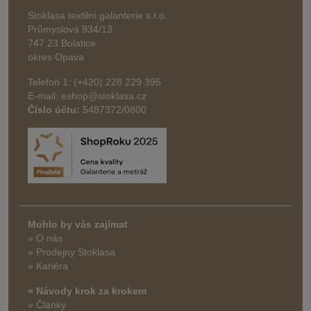
Stoklasa textilní galanterie s.r.o.
Průmyslová 934/13
747 23 Bolatice
okres Opava
Telefon 1: (+420) 228 229 395
E-mail: eshop@stoklasa.cz
Číslo účtu:
5487372/0800
Mohlo by vás zajímat
» O nás
» Prodejny Stoklasa
» Kariéra
» Návody krok za krokem
» Články