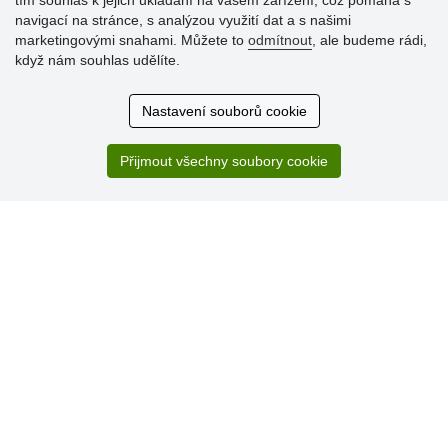
tím souhlas k jejich ukládání na vašem zařízení, což pomáhá s
navigací na stránce, s analýzou využití dat a s našimi
Hodnocení
marketingovými snahami. Můžete to
odmítnout
, ale budeme rádi,
zákazníků
když nám souhlas udělíte.
29.7.2026
Nastavení souborů cookie
Super obchod, kvalitní zboží za slušné ceny. Vřele
doporučuji.
Přijmout všechny soubory cookie
19.7.2026
Sortiment za fajn ceny a hlavně super rychlé dodání. Moc
děkuji!.
» Aktuálně 19084 recenzí
* Recenze neověřujeme