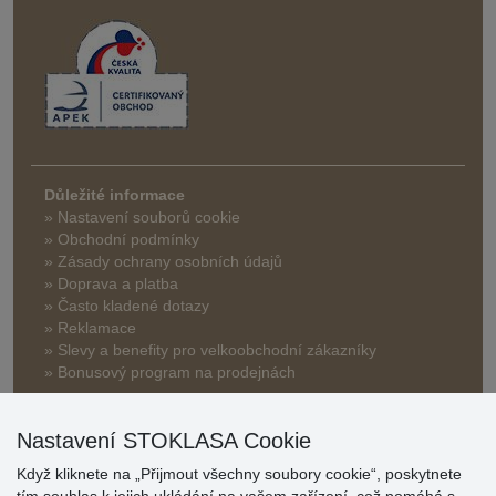
Důležité informace
» Nastavení souborů cookie
» Obchodní podmínky
» Zásady ochrany osobních údajů
» Doprava a platba
» Často kladené dotazy
» Reklamace
» Slevy a benefity pro velkoobchodní zákazníky
» Bonusový program na prodejnách
Nastavení STOKLASA Cookie
Když kliknete na „Přijmout všechny soubory cookie“, poskytnete