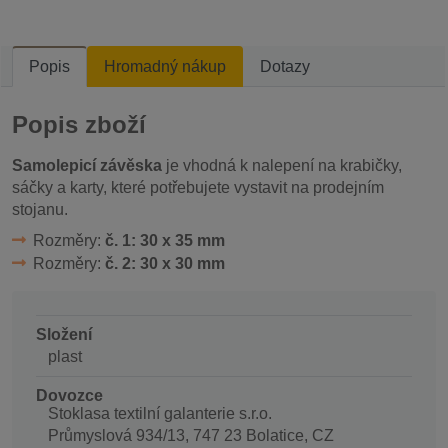
Popis
Hromadný nákup
Dotazy
Popis zboží
Samolepicí závěska
je vhodná k nalepení na krabičky,
sáčky a karty, které potřebujete vystavit na prodejním
stojanu.
Rozměry:
č. 1: 30 x 35 mm
Rozměry:
č. 2: 30 x 30 mm
Složení
plast
Dovozce
Stoklasa textilní galanterie s.r.o.
Průmyslová 934/13, 747 23 Bolatice, CZ