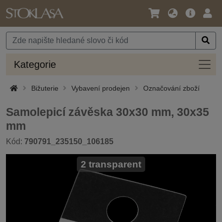
Jazyk
Hlavní
Přihl
/
nabídka
Měna
Kateg
Kategorie
Bižuterie
Vybavení prodejen
Označování zboží
Samolepicí závěska 30x30 mm, 30x35
mm
Kód:
790791_235150_106185
2 transparent