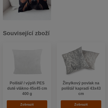
Související zboží
Polštář / výplň PES
Žinylkový povlak na
duté vlákno 45x45 cm
polštář kapradí 43x43
400 g
cm
Zobrazit
Zobrazit