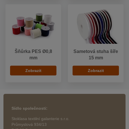
Šňůrka PES Ø0,8
Sametová stuha šíře
mm
15 mm
Zobrazit
Zobrazit
Sídlo společnosti:
Stoklasa textilní galanterie s.r.o.
Průmyslová 934/13