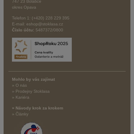
747 23 Bolatice
okres Opava
Telefon 1: (+420) 228 229 395
E-mail: eshop@stoklasa.cz
Číslo účtu:
5487372/0800
Mohlo by vás zajímat
» O nás
» Prodejny Stoklasa
» Kariéra
» Návody krok za krokem
» Články