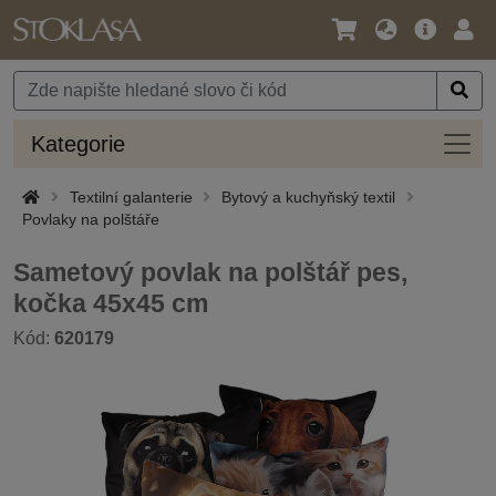
Jazyk
Hlavní
Přihl
/
nabídka
Měna
Kateg
Kategorie
Textilní galanterie
Bytový a kuchyňský textil
Povlaky na polštáře
Sametový povlak na polštář pes,
kočka 45x45 cm
Kód:
620179