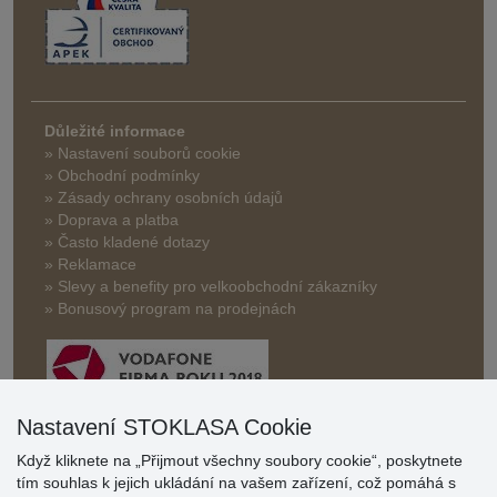
Důležité informace
» Nastavení souborů cookie
» Obchodní podmínky
» Zásady ochrany osobních údajů
» Doprava a platba
» Často kladené dotazy
» Reklamace
» Slevy a benefity pro velkoobchodní zákazníky
» Bonusový program na prodejnách
Nastavení STOKLASA Cookie
Když kliknete na „Přijmout všechny soubory cookie“, poskytnete
Hodnocení
tím souhlas k jejich ukládání na vašem zařízení, což pomáhá s