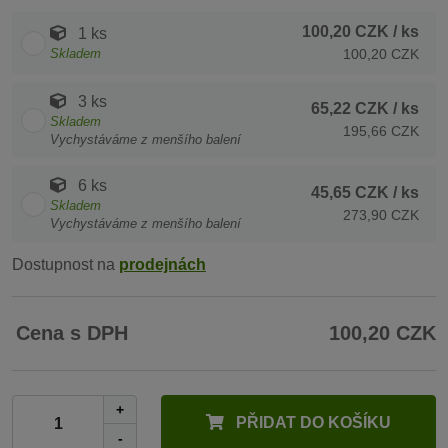
100,20 CZK
/ ks
1 ks
Skladem
100,20 CZK
3 ks
65,22 CZK
/ ks
Skladem
195,66 CZK
Vychystáváme z menšího balení
6 ks
45,65 CZK
/ ks
Skladem
273,90 CZK
Vychystáváme z menšího balení
Dostupnost na
prodejnách
Cena s DPH
100,20 CZK
+
PŘIDAT DO KOŠÍKU
-