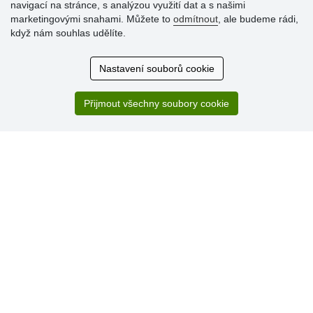
zákazníků
navigací na stránce, s analýzou využití dat a s našimi
marketingovými snahami. Můžete to
odmítnout
, ale budeme rádi,
29.7.2026
když nám souhlas udělíte.
Super obchod, kvalitní zboží za slušné ceny. Vřele
doporučuji.
Nastavení souborů cookie
19.7.2026
Sortiment za fajn ceny a hlavně super rychlé dodání. Moc
děkuji!.
Přijmout všechny soubory cookie
» Aktuálně 19084 recenzí
* Recenze neověřujeme
© Stoklasa textilní galanterie s.r.o. 2026.