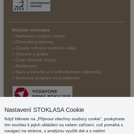
Důležité informace
» Nastavení souborů cookie
» Obchodní podmínky
» Zásady ochrany osobních údajů
» Doprava a platba
» Často kladené dotazy
» Reklamace
» Slevy a benefity pro velkoobchodní zákazníky
» Bonusový program na prodejnách
Nastavení STOKLASA Cookie
Když kliknete na „Přijmout všechny soubory cookie“, poskytnete
Hodnocení
tím souhlas k jejich ukládání na vašem zařízení, což pomáhá s
zákazníků
navigací na stránce, s analýzou využití dat a s našimi