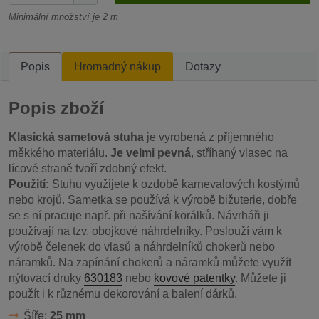
Minimální množství je 2 m
Popis
Hromadný nákup
Dotazy
Popis zboží
Klasická sametová stuha
je vyrobená z příjemného
měkkého materiálu.
Je velmi pevná
, stříhaný vlasec na
lícové straně tvoří zdobný efekt.
Použití:
Stuhu využijete k ozdobě karnevalových kostýmů
nebo krojů. Sametka se používá k výrobě bižuterie, dobře
se s ní pracuje např. při našívání korálků. Návrháři ji
používají na tzv. obojkové náhrdelníky. Poslouží vám k
výrobě čelenek do vlasů a náhrdelníků chokerů nebo
náramků. Na zapínání chokerů a náramků můžete využít
nýtovací druky
630183
nebo
kovové patentky
. Můžete ji
použít i k různému dekorování a balení dárků.
Šíře:
25 mm