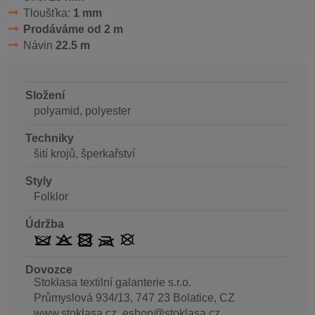
Tloušťka:
1 mm
Prodáváme od 2 m
Návin
22.5 m
Složení
polyamid, polyester
Techniky
šití krojů, šperkařství
Styly
Folklor
Údržba
Dovozce
Stoklasa textilní galanterie s.r.o.
Průmyslová 934/13, 747 23 Bolatice, CZ
www.stoklasa.cz, eshop@stoklasa.cz