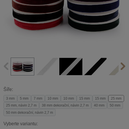
Šíře:
3 mm
5 mm
7 mm
10 mm
10 mm
15 mm
15 mm
25 mm
25 mm, návin 2,7 m
38 mm dekorační, návin 2,7 m
40 mm
50 mm
50 mm dekorační, návin 2,7 m
Vyberte variantu: