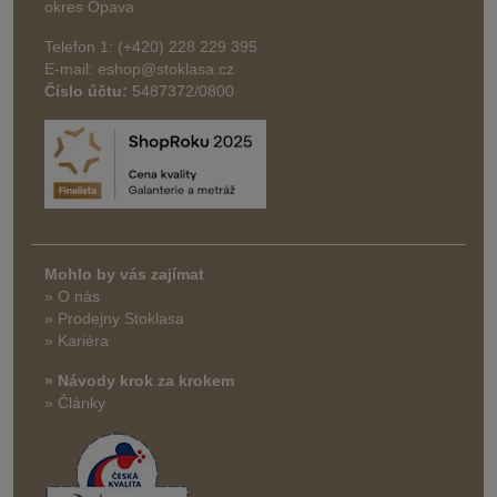
okres Opava
Telefon 1: (+420) 228 229 395
E-mail: eshop@stoklasa.cz
Číslo účtu:
5487372/0800
Mohlo by vás zajímat
» O nás
» Prodejny Stoklasa
» Kariéra
» Návody krok za krokem
» Články