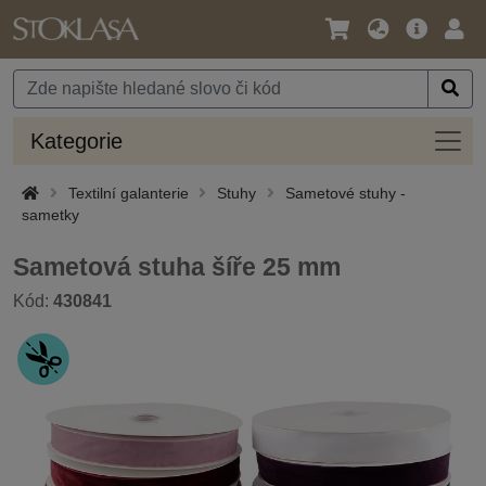
Jazyk
Hlavní
Přihl
/
nabídka
Měna
Kateg
Kategorie
Textilní galanterie
Stuhy
Sametové stuhy -
sametky
Sametová stuha šíře 25 mm
Kód:
430841