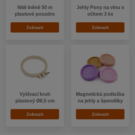
Nitě lněné 50 m
Jehly Pony na vlnu s
plastové pouzdro
očkem 3 ks
Zobrazit
Zobrazit
Vyšívací kruh
Magnetická podložka
plastový Ø8,5 cm
na jehly a špendlíky
Zobrazit
Zobrazit