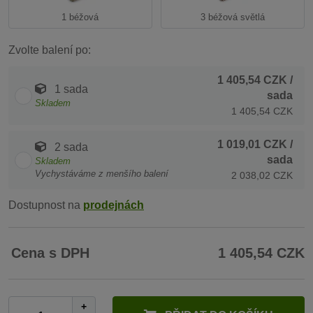
1 béžová
3 béžová světlá
Zvolte balení po:
1 405,54 CZK
/
1 sada
sada
Skladem
1 405,54 CZK
1 019,01 CZK
/
2 sada
sada
Skladem
Vychystáváme z menšího balení
2 038,02 CZK
Dostupnost na
prodejnách
Cena s DPH
1 405,54 CZK
+