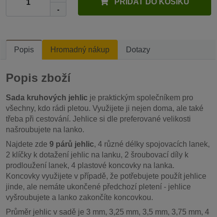
PŘIDAT DO KOŠÍKU
-
Popis
Hromadný nákup
Dotazy
Popis zboží
Sada kruhových jehlic
je praktickým společníkem pro
všechny, kdo rádi pletou. Využijete ji nejen doma, ale také
třeba při cestování. Jehlice si dle preferované velikosti
našroubujete na lanko.
Najdete zde
9 párů jehlic
, 4 různé délky spojovacích lanek,
2 klíčky k dotažení jehlic na lanku, 2 šroubovací díly k
prodloužení lanek, 4 plastové koncovky na lanka.
Koncovky využijete v případě, že potřebujete použít jehlice
jinde, ale nemáte ukončené předchozí pletení - jehlice
vyšroubujete a lanko zakončíte koncovkou.
Průměr jehlic v sadě je 3 mm, 3,25 mm, 3,5 mm, 3,75 mm, 4