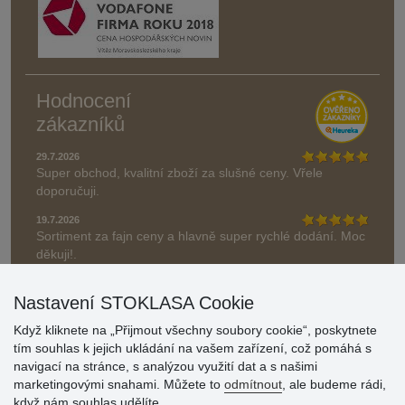
Hodnocení
zákazníků
29.7.2026
Super obchod, kvalitní zboží za slušné ceny. Vřele
doporučuji.
19.7.2026
Sortiment za fajn ceny a hlavně super rychlé dodání. Moc
děkuji!.
» Aktuálně 19084 recenzí
Nastavení STOKLASA Cookie
* Recenze neověřujeme
Když kliknete na „Přijmout všechny soubory cookie“, poskytnete
tím souhlas k jejich ukládání na vašem zařízení, což pomáhá s
navigací na stránce, s analýzou využití dat a s našimi
marketingovými snahami. Můžete to
odmítnout
, ale budeme rádi,
když nám souhlas udělíte.