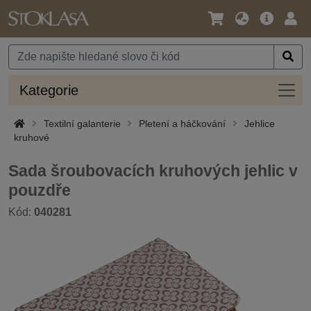
Jazyk
Hlavní
Přihl
/
nabídka
Měna
Kateg
Kategorie
Textilní galanterie
Pletení a háčkování
Jehlice
kruhové
Sada šroubovacích kruhových jehlic v
pouzdře
Kód:
040281