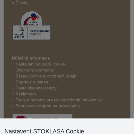
» Články
Důležité informace
» Nastavení souborů cookie
» Obchodní podmínky
» Zásady ochrany osobních údajů
» Doprava a platba
» Často kladené dotazy
» Reklamace
» Slevy a benefity pro velkoobchodní zákazníky
» Bonusový program na prodejnách
Nastavení STOKLASA Cookie