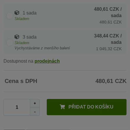
480,61 CZK
/
1 sada
sada
Skladem
480,61 CZK
348,44 CZK
/
3 sada
sada
Skladem
Vychystáváme z menšího balení
1 045,32 CZK
Dostupnost na
prodejnách
Cena s DPH
480,61 CZK
+
PŘIDAT DO KOŠÍKU
-