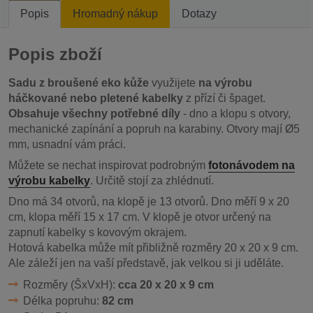
Popis
Hromadný nákup
Dotazy
Popis zboží
Sadu z broušené eko kůže
využijete
na výrobu
háčkované nebo pletené kabelky
z přízí či špaget.
Obsahuje všechny potřebné díly
- dno a klopu s otvory,
mechanické zapínání a popruh na karabiny. Otvory mají Ø5
mm, usnadní vám práci.
Můžete se nechat inspirovat podrobným
fotonávodem na
výrobu kabelky
. Určitě stojí za zhlédnutí.
Dno má 34 otvorů, na klopě je 13 otvorů. Dno měří 9 x 20
cm, klopa měří 15 x 17 cm. V klopě je otvor určený na
zapnutí kabelky s kovovým okrajem.
Hotová kabelka může mít přibližně rozměry 20 x 20 x 9 cm.
Ale záleží jen na vaší představě, jak velkou si ji uděláte.
Rozměry (ŠxVxH):
cca 20 x 20 x 9 cm
Délka popruhu:
82 cm