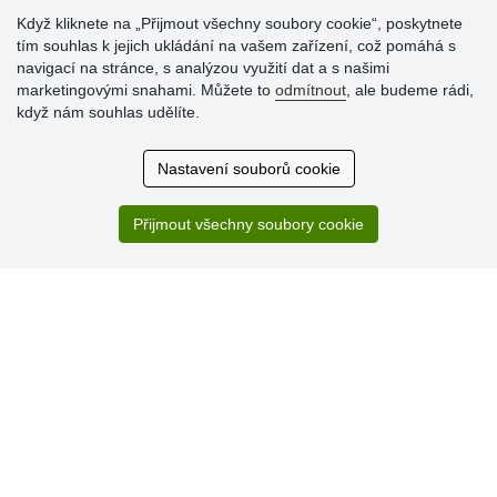
Když kliknete na „Přijmout všechny soubory cookie“, poskytnete
tím souhlas k jejich ukládání na vašem zařízení, což pomáhá s
Hodnocení
navigací na stránce, s analýzou využití dat a s našimi
zákazníků
marketingovými snahami. Můžete to
odmítnout
, ale budeme rádi,
když nám souhlas udělíte.
29.7.2026
Super obchod, kvalitní zboží za slušné ceny. Vřele
Nastavení souborů cookie
doporučuji.
19.7.2026
Přijmout všechny soubory cookie
Sortiment za fajn ceny a hlavně super rychlé dodání. Moc
děkuji!.
» Aktuálně 19084 recenzí
* Recenze neověřujeme