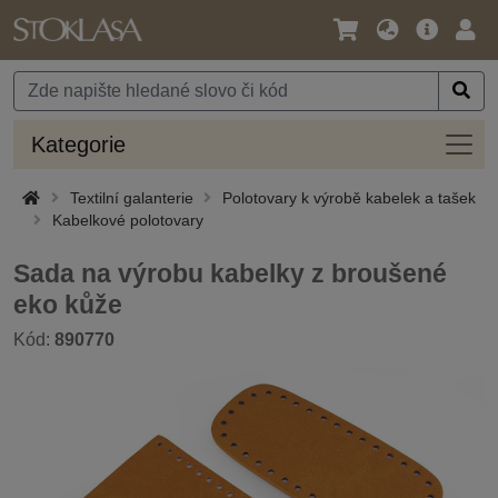
Jazyk
Hlavní
Přihl
/
nabídka
Měna
Kateg
Kategorie
Textilní galanterie
Polotovary k výrobě kabelek a tašek
Kabelkové polotovary
Sada na výrobu kabelky z broušené
eko kůže
Kód:
890770