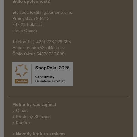
Sídlo společnosti:
Stoklasa textilní galanterie s.r.o.
Průmyslová 934/13
747 23 Bolatice
okres Opava
Telefon 1: (+420) 228 229 395
E-mail: eshop@stoklasa.cz
Číslo účtu:
5487372/0800
Mohlo by vás zajímat
» O nás
» Prodejny Stoklasa
» Kariéra
» Návody krok za krokem