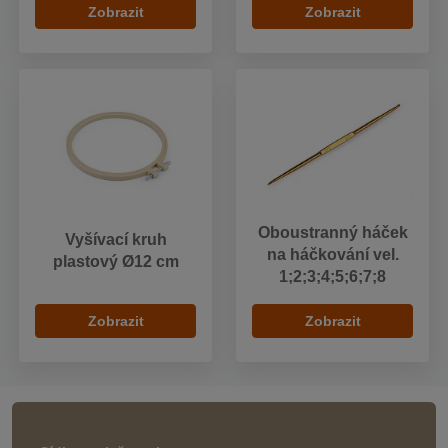
Zobrazit
Zobrazit
Oboustranný háček
Vyšívací kruh
na háčkování vel.
plastový Ø12 cm
1;2;3;4;5;6;7;8
Zobrazit
Zobrazit