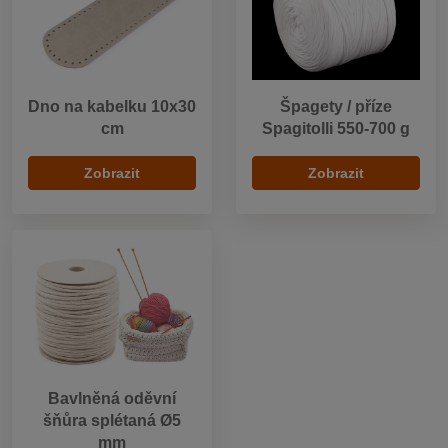
Dno na kabelku 10x30
Špagety / příze
cm
Spagitolli 550-700 g
Zobrazit
Zobrazit
Bavlněná oděvní
šňůra splétaná Ø5
mm