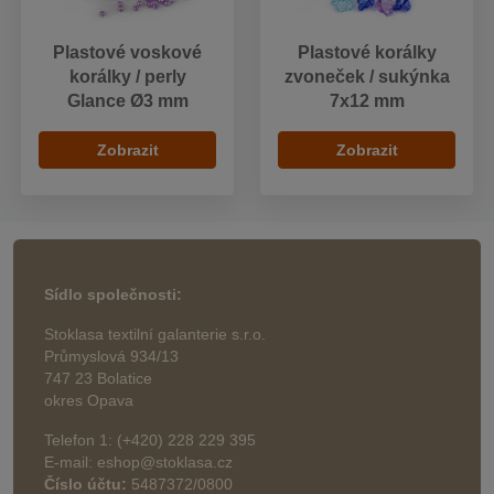
Plastové voskové
Plastové korálky
korálky / perly
zvoneček / sukýnka
Glance Ø3 mm
7x12 mm
Zobrazit
Zobrazit
Sídlo společnosti:
Stoklasa textilní galanterie s.r.o.
Průmyslová 934/13
747 23 Bolatice
okres Opava
Telefon 1: (+420) 228 229 395
E-mail: eshop@stoklasa.cz
Číslo účtu:
5487372/0800