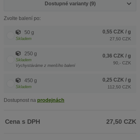
Dostupné varianty (9)
Zvolte balení po:
0,55 CZK
/ g
50 g
Skladem
27,50 CZK
250 g
0,36 CZK
/ g
Skladem
90,- CZK
Vychystáváme z menšího balení
0,25 CZK
/ g
450 g
Skladem
112,50 CZK
Dostupnost na
prodejnách
Cena s DPH
27,50 CZK