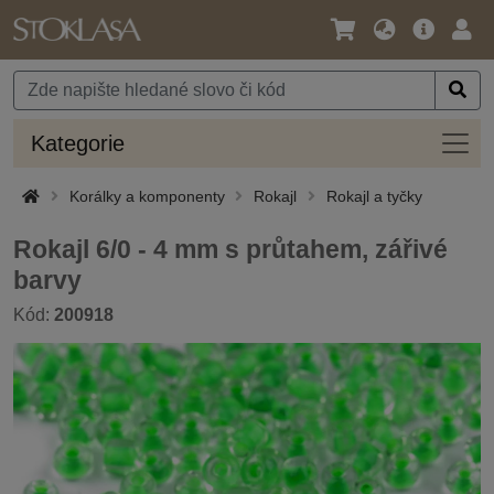
Jazyk
Hlavní
Přihl
/
nabídka
Měna
Kateg
Kategorie
Korálky a komponenty
Rokajl
Rokajl a tyčky
Rokajl 6/0 - 4 mm s průtahem, zářivé
barvy
Kód:
200918