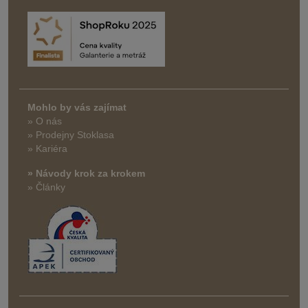
Mohlo by vás zajímat
» O nás
» Prodejny Stoklasa
» Kariéra
» Návody krok za krokem
» Články