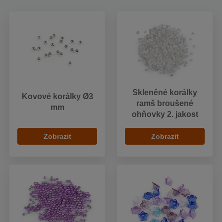
Skleněné korálky
Kovové korálky Ø3
ramš broušené
mm
ohňovky 2. jakost
Zobrazit
Zobrazit