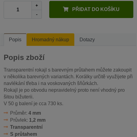
+
PŘIDAT DO KOŠÍKU
-
Popis
Hromadný nákup
Dotazy
Popis zboží
Transparentní rokajl s barevným průtahem můžete zakoupit
v několika barevných variantách. Korálky určitě využijete při
navlékání třeba i na voskovaných šňůrkách.
Rokajl je po obvodu nepravidelný proto není vhodný pro
šitou bižuterii.
V 50 g balení je cca 730 ks.
Průměr:
4 mm
Průvlek:
1,2 mm
Transparentní
S průtahem