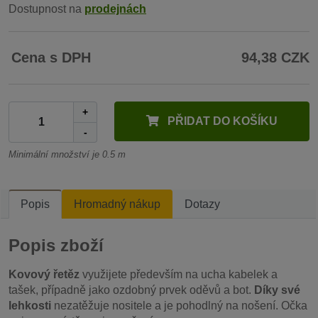
Dostupnost na
prodejnách
Cena s DPH
94,38 CZK
+
PŘIDAT DO KOŠÍKU
-
Minimální množství je 0.5 m
Popis
Hromadný nákup
Dotazy
Popis zboží
Kovový řetěz
využijete především na ucha kabelek a
tašek, případně jako ozdobný prvek oděvů a bot.
Díky své
lehkosti
nezatěžuje nositele a je pohodlný na nošení. Očka