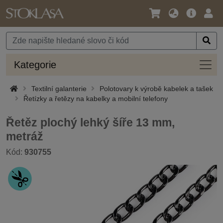
Jazyk
Hlavní
Přihl
/
nabídka
Měna
Kateg
Kategorie
Textilní galanterie
Polotovary k výrobě kabelek a tašek
Řetízky a řetězy na kabelky a mobilní telefony
Řetěz plochý lehký šíře 13 mm,
metráž
Kód:
930755