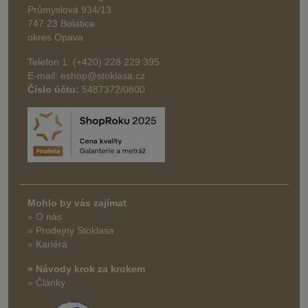
Průmyslová 934/13
747 23 Bolatice
okres Opava
Telefon 1: (+420) 228 229 395
E-mail: eshop@stoklasa.cz
Číslo účtu:
5487372/0800
Mohlo by vás zajímat
» O nás
» Prodejny Stoklasa
» Kariéra
» Návody krok za krokem
» Články