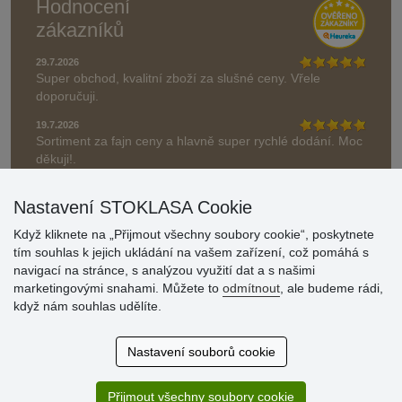
Hodnocení
zákazníků
29.7.2026
Super obchod, kvalitní zboží za slušné ceny. Vřele
doporučuji.
19.7.2026
Sortiment za fajn ceny a hlavně super rychlé dodání. Moc
děkuji!.
» Aktuálně 19084 recenzí
Nastavení STOKLASA Cookie
* Recenze neověřujeme
Když kliknete na „Přijmout všechny soubory cookie“, poskytnete
tím souhlas k jejich ukládání na vašem zařízení, což pomáhá s
navigací na stránce, s analýzou využití dat a s našimi
marketingovými snahami. Můžete to
odmítnout
, ale budeme rádi,
když nám souhlas udělíte.
Nastavení souborů cookie
Přijmout všechny soubory cookie