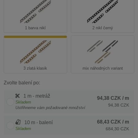
1 barva nikl
2 nikl černý
3 zlatá klasik
mix náhodných variant
Zvolte balení po:
1 m - metráž
94,38 CZK
/ m
Skladem
94,38 CZK
Ustřihneme vám požadované množství
68,43 CZK
/ m
10 m - balení
Skladem
684,30 CZK