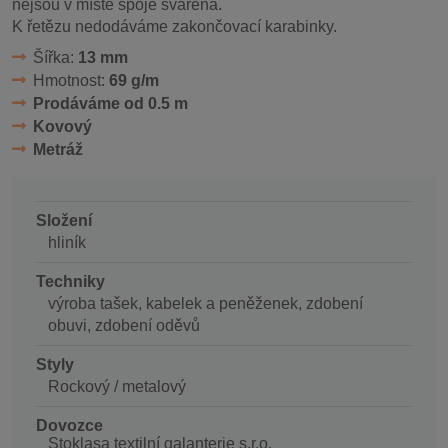
nejsou v místě spoje svařená.
K řetězu nedodáváme zakončovací karabinky.
Šířka:
13 mm
Hmotnost:
69 g/m
Prodáváme od 0.5 m
Kovový
Metráž
Složení
hliník
Techniky
výroba tašek, kabelek a peněženek, zdobení
obuvi, zdobení oděvů
Styly
Rockový / metalový
Dovozce
Stoklasa textilní galanterie s.r.o.