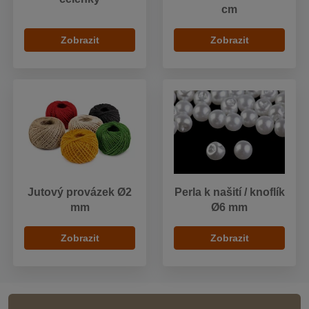
cm
Zobrazit
Zobrazit
Jutový provázek Ø2
Perla k našití / knoflík
mm
Ø6 mm
Zobrazit
Zobrazit