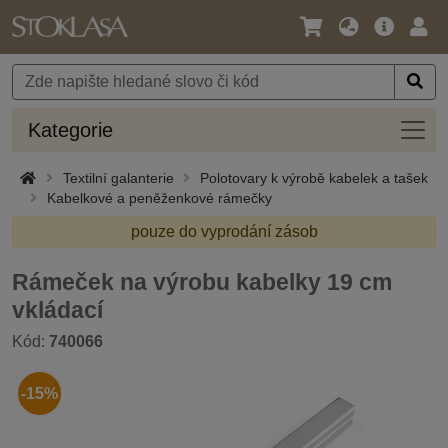
Jazyk
Hlavní
Přihl
/
nabídka
Měna
Kateg
Kategorie
Textilní galanterie
Polotovary k výrobě kabelek a tašek
Kabelkové a peněženkové rámečky
pouze do vyprodání zásob
Rámeček na výrobu kabelky 19 cm
vkládací
Kód:
740066
-15%