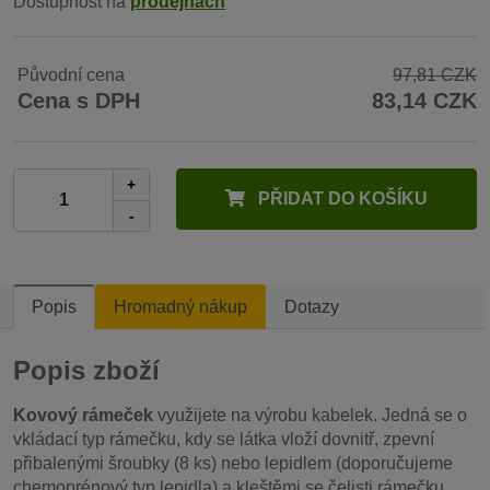
Dostupnost na
prodejnách
Původní cena
97,81 CZK
Cena s DPH
83,14 CZK
+
PŘIDAT DO KOŠÍKU
-
Popis
Hromadný nákup
Dotazy
Popis zboží
Kovový rámeček
využijete na výrobu kabelek. Jedná se o
vkládací typ rámečku, kdy se látka vloží dovnitř, zpevní
přibalenými šroubky (8 ks) nebo lepidlem (doporučujeme
chemoprénový typ lepidla) a kleštěmi se čelisti rámečku