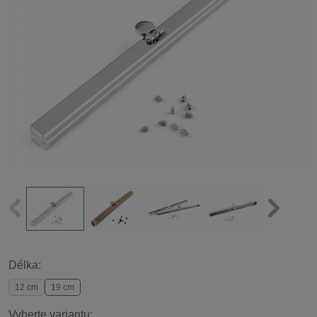
Délka:
12 cm
19 cm
Vyberte variantu: