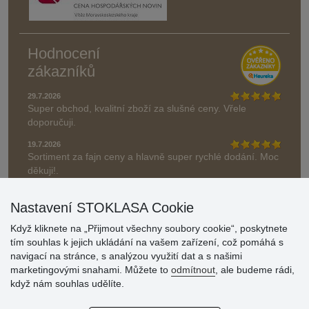
Hodnocení
zákazníků
29.7.2026
Super obchod, kvalitní zboží za slušné ceny. Vřele
doporučuji.
19.7.2026
Sortiment za fajn ceny a hlavně super rychlé dodání. Moc
děkuji!.
» Aktuálně 19084 recenzí
Nastavení STOKLASA Cookie
* Recenze neověřujeme
Když kliknete na „Přijmout všechny soubory cookie“, poskytnete
tím souhlas k jejich ukládání na vašem zařízení, což pomáhá s
navigací na stránce, s analýzou využití dat a s našimi
marketingovými snahami. Můžete to
odmítnout
, ale budeme rádi,
když nám souhlas udělíte.