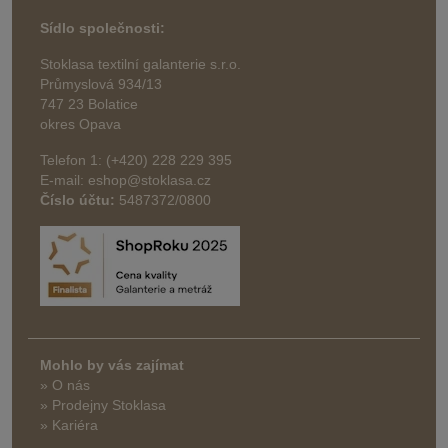
Sídlo společnosti:
Stoklasa textilní galanterie s.r.o.
Průmyslová 934/13
747 23 Bolatice
okres Opava
Telefon 1: (+420) 228 229 395
E-mail: eshop@stoklasa.cz
Číslo účtu:
5487372/0800
Mohlo by vás zajímat
» O nás
» Prodejny Stoklasa
» Kariéra