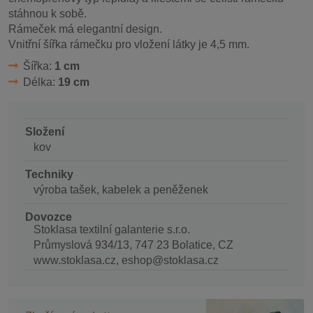
stáhnou k sobě.
Rámeček má elegantní design.
Vnitřní šířka rámečku pro vložení látky je 4,5 mm.
Šířka:
1 cm
Délka:
19 cm
Složení
kov
Techniky
výroba tašek, kabelek a peněženek
Dovozce
Stoklasa textilní galanterie s.r.o.
Průmyslová 934/13, 747 23 Bolatice, CZ
www.stoklasa.cz, eshop@stoklasa.cz