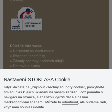
Důležité informace
» Nastavení souborů cookie
» Obchodní podmínky
» Zásady ochrany osobních údajů
» Doprava a platba
» Často kladené dotazy
» Reklamace
Nastavení STOKLASA Cookie
» Slevy a benefity pro velkoobchodní zákazníky
» Bonusový program na prodejnách
Když kliknete na „Přijmout všechny soubory cookie“, poskytnete
tím souhlas k jejich ukládání na vašem zařízení, což pomáhá s
navigací na stránce, s analýzou využití dat a s našimi
marketingovými snahami. Můžete to
odmítnout
, ale budeme rádi,
když nám souhlas udělíte.