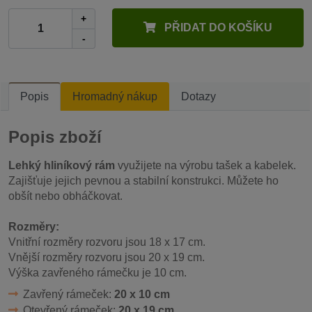
+
PŘIDAT DO KOŠÍKU
-
Popis
Hromadný nákup
Dotazy
Popis zboží
Lehký hliníkový rám
využijete na výrobu tašek a kabelek.
Zajišťuje jejich pevnou a stabilní konstrukci. Můžete ho
obšít nebo obháčkovat.
Rozměry:
Vnitřní rozměry rozvoru jsou 18 x 17 cm.
Vnější rozměry rozvoru jsou 20 x 19 cm.
Výška zavřeného rámečku je 10 cm.
Zavřený rámeček:
20 x 10 cm
Otevřený rámeček:
20 x 19 cm