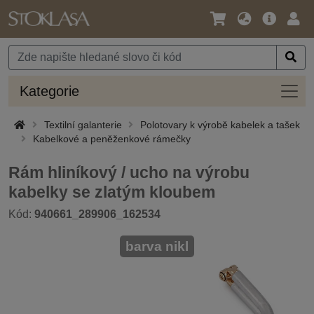
Jazyk
Hlavní
Přihl
/
nabídka
Měna
Kateg
Kategorie
Textilní galanterie
Polotovary k výrobě kabelek a tašek
Kabelkové a peněženkové rámečky
Rám hliníkový / ucho na výrobu
kabelky se zlatým kloubem
Kód:
940661_289906_162534
barva nikl