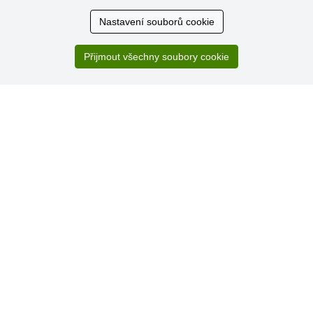
Nastavení souborů cookie
Hodnocení
zákazníků
Přijmout všechny soubory cookie
29.7.2026
Super obchod, kvalitní zboží za slušné ceny. Vřele
doporučuji.
19.7.2026
Sortiment za fajn ceny a hlavně super rychlé dodání. Moc
děkuji!.
» Aktuálně 19084 recenzí
* Recenze neověřujeme