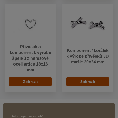
Přívěsek a
Komponent / korálek
komponent k výrobě
k výrobě přívěsků 3D
šperků z nerezové
mašle 20x34 mm
oceli srdce 18x16
mm
Zobrazit
Zobrazit
Sídlo společnosti: