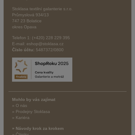
Stoklasa textilní galanterie s.r.o.
Průmyslová 934/13
747 23 Bolatice
okres Opava
Telefon 1: (+420) 228 229 395
E-mail: eshop@stoklasa.cz
Číslo účtu:
5487372/0800
Mohlo by vás zajímat
» O nás
» Prodejny Stoklasa
» Kariéra
» Návody krok za krokem
» Články