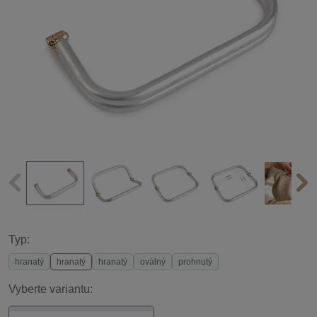
Typ:
hranatý
hranatý
hranatý
oválný
prohnutý
Vyberte variantu: