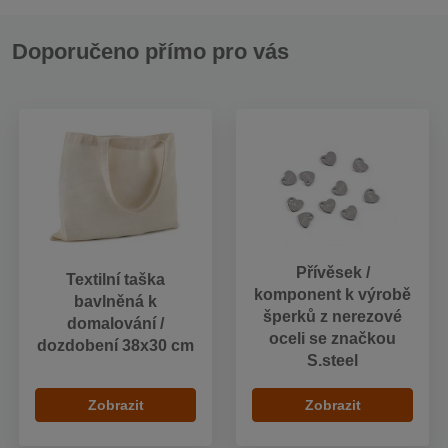
Doporučeno přímo pro vás
Přívěsek /
Textilní taška
komponent k výrobě
bavlněná k
šperků z nerezové
domalování /
oceli se značkou
dozdobení 38x30 cm
S.steel
Zobrazit
Zobrazit