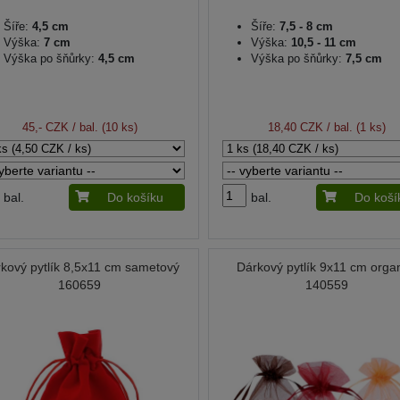
Šíře:
4,5 cm
Šíře:
7,5 - 8 cm
Výška:
7 cm
Výška:
10,5 - 11 cm
Výška po šňůrky:
4,5 cm
Výška po šňůrky:
7,5 cm
45,- CZK
/ bal. (10 ks)
18,40 CZK
/ bal. (1 ks)
bal.
Do košíku
bal.
Do koší
kový pytlík 8,5x11 cm sametový
Dárkový pytlík 9x11 cm orga
160659
140559