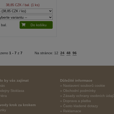
38,85 CZK
/ bal. (1 ks)
bal.
Do košíku
azeno
1 -
7
z
7
Na stránce:
12
24
48
96
o by vás zajímat
Důležité informace
nás
» Nastavení souborů cookie
odejny Stoklasa
» Obchodní podmínky
riéra
» Zásady ochrany osobních údaj
» Doprava a platba
vody krok za krokem
» Často kladené dotazy
ánky
» Reklamace