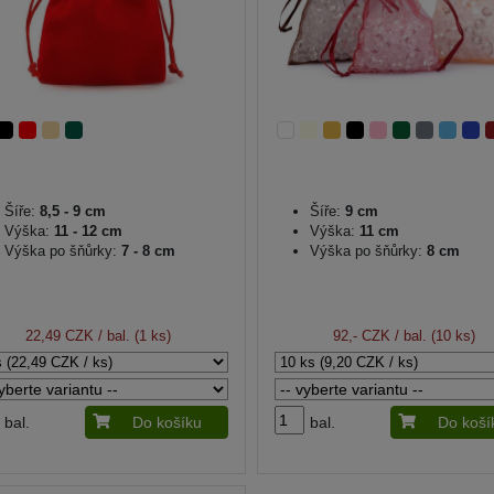
Šíře:
8,5 - 9 cm
Šíře:
9 cm
Výška:
11 - 12 cm
Výška:
11 cm
Výška po šňůrky:
7 - 8 cm
Výška po šňůrky:
8 cm
22,49 CZK
/ bal. (1 ks)
92,- CZK
/ bal. (10 ks)
bal.
Do košíku
bal.
Do koší