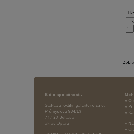
Zobr
Sídlo společnosti:
Mohl
» O 
Stoklasa textilní galanterie s.r.o.
» Pr
Průmyslová 934/13
» Ka
747 23 Bolatice
okres Opava
» Ná
» Čl
Telefon 1: (+420) 228 229 395