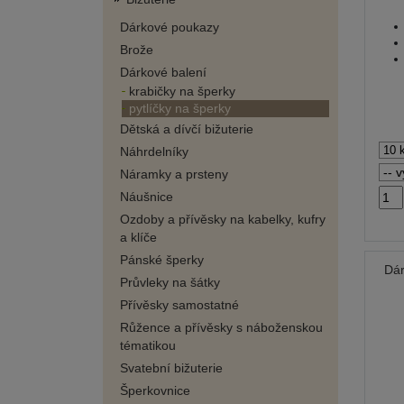
Dárkové poukazy
Brože
Dárkové balení
krabičky na šperky
pytlíčky na šperky
Dětská a dívčí bižuterie
Náhrdelníky
Náramky a prsteny
Náušnice
Ozdoby a přívěsky na kabelky, kufry
a klíče
Pánské šperky
Dár
Průvleky na šátky
Přívěsky samostatné
Růžence a přívěsky s náboženskou
tématikou
Svatební bižuterie
Šperkovnice