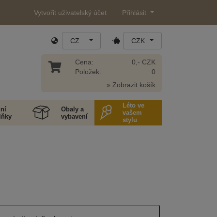
Vytvořit uživatelský účet
Přihlásit
CZ
CZK
Cena:
0,- CZK
Položek:
0
» Zobrazit košík
Léto ve
ní
Obaly a
vašem
lňky
vybavení
stylu