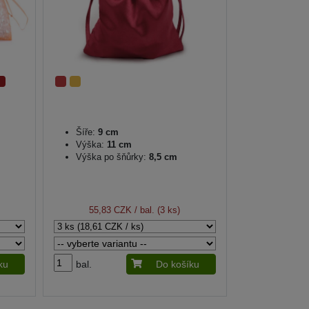
Šíře:
9 cm
Výška:
11 cm
Výška po šňůrky:
8,5 cm
55,83 CZK
/ bal. (3 ks)
ku
bal.
Do košíku