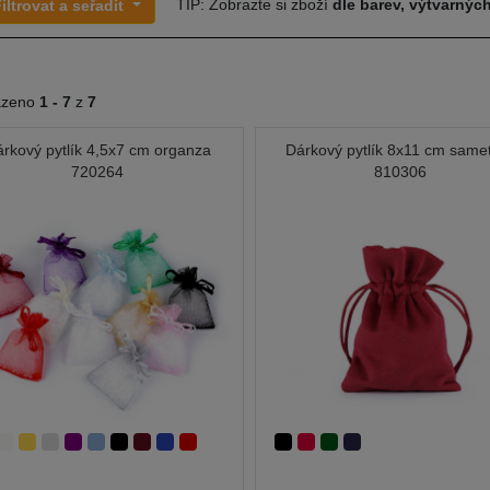
TIP: Zobrazte si zboží
dle barev, výtvarných
iltrovat a seřadit
azeno
1 -
7
z
7
rkový pytlík 4,5x7 cm organza
Dárkový pytlík 8x11 cm same
720264
810306