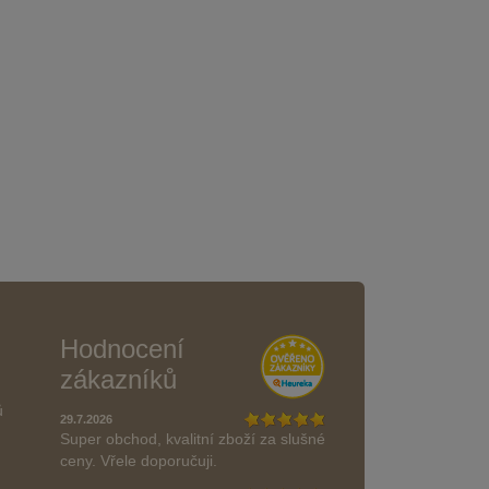
Hodnocení
zákazníků
ů
29.7.2026
Super obchod, kvalitní zboží za slušné
ceny. Vřele doporučuji.