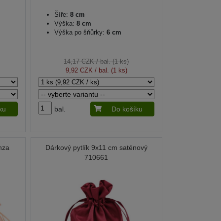
Šíře:
8 cm
Výška:
8 cm
Výška po šňůrky:
6 cm
14,17 CZK
/ bal. (1 ks)
9,92 CZK
/ bal. (1 ks)
ku
bal.
Do košíku
nza
Dárkový pytlík 9x11 cm saténový
710661