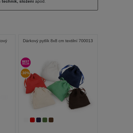
 technik, složení
apod.
tový
Dárkový pytlík 8x8 cm textilní 700013
-30%