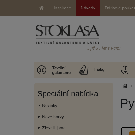
Inspirace
Návody
Dárkové pouka
… již 36 let s Vámi
Textilní
Látky
galanterie
Speciální nabídka
Py
Novinky
Nové barvy
Zlevnili jsme