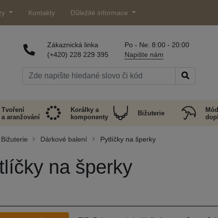
zy
Kontakty
Důležité informace
Zákaznická linka
Po - Ne: 8:00 - 20:00
(+420) 228 229 395
Napište nám
Tvoření
Korálky a
Mód
Bižuterie
a aranžování
komponenty
dop
Bižuterie
Dárkové balení
Pytlíčky na šperky
tlíčky na šperky