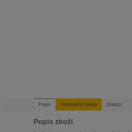
Popis
Hromadný nákup
Dotazy
Popis zboží