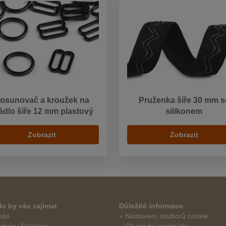
osunovač a kroužek na
Pruženka šíře 30 mm s
ádlo šíře 12 mm plastový
silikonem
Zobrazit
Zobrazit
o by vás zajímat
Důležité informace
nás
» Nastavení souborů cookie
odejny Stoklasa
» Obchodní podmínky