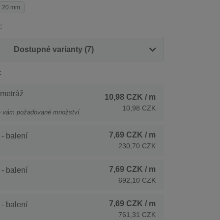
20 mm
:
Dostupné varianty (7)
:
 metráž
10,98 CZK
/ m
10,98 CZK
e vám požadované množství
7,69 CZK
/ m
- balení
230,70 CZK
7,69 CZK
/ m
- balení
692,10 CZK
7,69 CZK
/ m
- balení
761,31 CZK