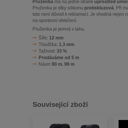
Pruženka
má na jedné straně
uprostřed umíst
Pruženka je díky silikonu
protiskluzová
. Při m
toto není důvod k reklamaci. Je vhodná nejen n
na sportovní oblečení.
Pruženka je jemná v tahu.
Šíře:
12 mm
Tloušťka:
1,3 mm
Tažnost:
33 %
Prodáváme od 5 m
Návin
90 m, 99 m
Související zboží