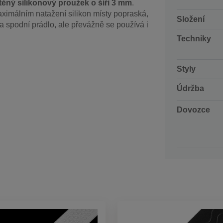
ěný silikonový proužek o šíři 3 mm
.
aximálním natažení silikon místy popraská,
Složení
a spodní prádlo, ale převážně se používá i
Techniky
Styly
Údržba
Dovozce