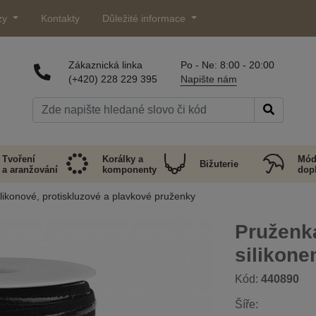
zy
Kontakty
Důležité informace
Zákaznická linka
Po - Ne: 8:00 - 20:00
(+420) 228 229 395
Napište nám
Tvoření
Korálky a
Mód
Bižuterie
a aranžování
komponenty
dop
ilikonové, protiskluzové a plavkové pruženky
Pruženk
silikon
Kód:
440890
Šíře: