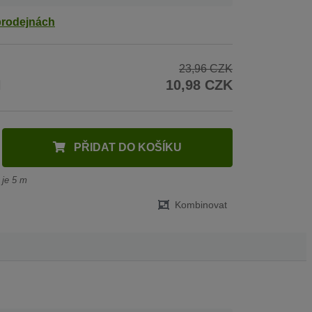
prodejnách
23,96 CZK
H
10,98 CZK
PŘIDAT DO KOŠÍKU
 je 5 m
Kombinovat