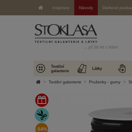
Inspirace
Návody
Dárkové pouka
… již 36 let s Vámi
Textilní
Látky
galanterie
Textilní galanterie
Pruženky - gumy
S
-54%