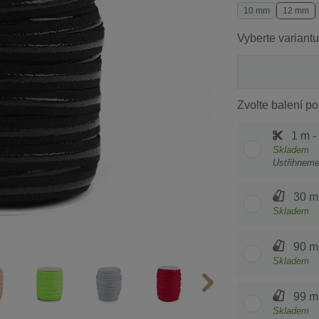
10 mm
12 mm
Vyberte variantu
Zvolte balení po
1 m -
Skladem
Ustřihnem
30 m 
Skladem
90 m 
Skladem
99 m 
Skladem