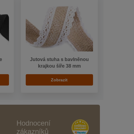
e
Jutová stuha s bavlněnou
krajkou šíře 38 mm
Zobrazit
Hodnocení
zákazníků