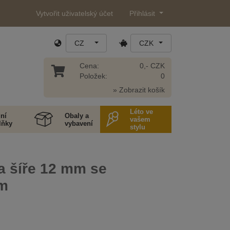
Vytvořit uživatelský účet
Přihlásit
CZ
CZK
Cena:
0,- CZK
Položek:
0
» Zobrazit košík
Léto ve
ní
Obaly a
vašem
lňky
vybavení
stylu
a šíře 12 mm se
em