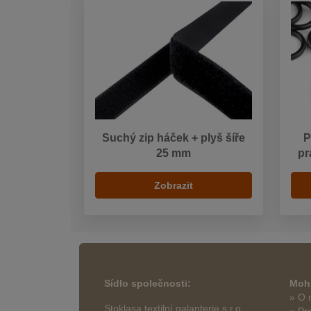
Suchý zip háček + plyš šíře
P
25 mm
pr
Zobrazit
Sídlo společnosti:
Mohl
» O 
Stoklasa textilní galanterie s.r.o.
» Pr