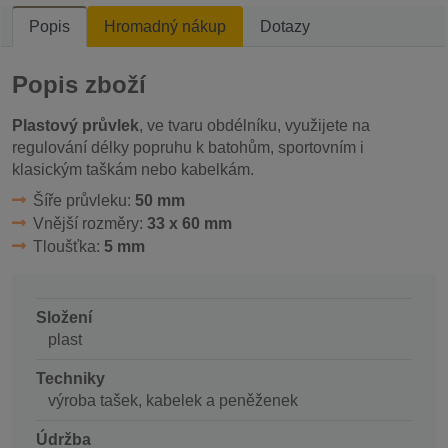
Popis
Hromadný nákup
Dotazy
Popis zboží
Plastový průvlek
, ve tvaru obdélníku, využijete na
regulování délky popruhu k batohům, sportovním i
klasickým taškám nebo kabelkám.
Šíře průvleku:
50 mm
Vnější rozměry:
33 x 60 mm
Tloušťka:
5 mm
Složení
plast
Techniky
výroba tašek, kabelek a peněženek
Údržba