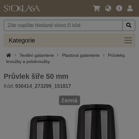
Jazyk
Hlavní
Přihl
/
nabídka
Měna
Kateg
Kategorie
Textilní galanterie
Plastová galanterie
Průvleky,
kroužky a polokroužky
Průvlek šíře 50 mm
Kód:
930414_273299_151817
černá