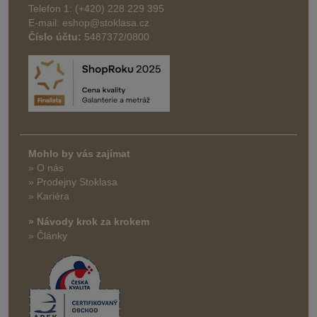
Telefon 1: (+420) 228 229 395
E-mail: eshop@stoklasa.cz
Číslo účtu:
5487372/0800
Mohlo by vás zajímat
» O nás
» Prodejny Stoklasa
» Kariéra
» Návody krok za krokem
» Články