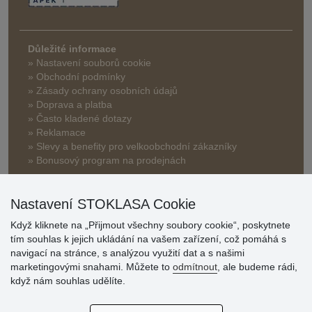
Důležité informace
» Nastavení souborů cookie
» Obchodní podmínky
» Zásady ochrany osobních údajů
» Doprava a platba
» Často kladené dotazy
» Reklamace
» Slevy a benefity pro velkoobchodní zákazníky
» Bonusový program na prodejnách
Nastavení STOKLASA Cookie
Když kliknete na „Přijmout všechny soubory cookie“, poskytnete
tím souhlas k jejich ukládání na vašem zařízení, což pomáhá s
navigací na stránce, s analýzou využití dat a s našimi
Hodnocení
marketingovými snahami. Můžete to
odmítnout
, ale budeme rádi,
zákazníků
když nám souhlas udělíte.
29.7.2026