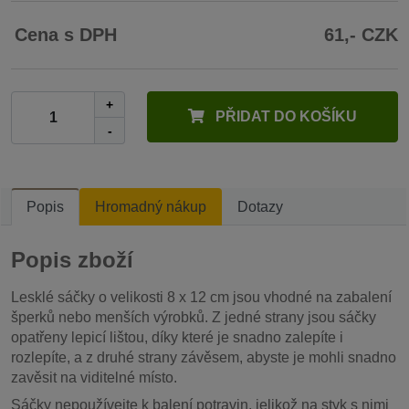
Cena s DPH
61,- CZK
+
PŘIDAT DO KOŠÍKU
-
Popis
Hromadný nákup
Dotazy
Popis zboží
Lesklé sáčky o velikosti 8 x 12 cm jsou vhodné na zabalení
šperků nebo menších výrobků. Z jedné strany jsou sáčky
opatřeny lepicí lištou, díky které je snadno zalepíte i
rozlepíte, a z druhé strany závěsem, abyste je mohli snadno
zavěsit na viditelné místo.
Sáčky nepoužívejte k balení potravin, jelikož na styk s nimi