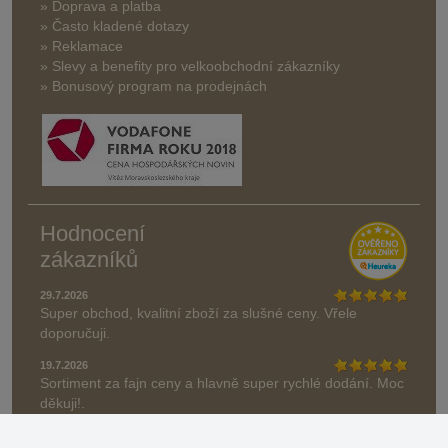
» Doprava a platba
» Často kladené dotazy
» Reklamace
» Slevy a benefity pro velkoobchodní zákazníky
» Bonusový program na prodejnách
Hodnocení
zákazníků
29.7.2026
Super obchod, kvalitní zboží za slušné ceny. Vřele
doporučuji.
19.7.2026
Sortiment za fajn ceny a hlavně super rychlé dodání. Moc
děkuji!.
» Aktuálně 19084 recenzí