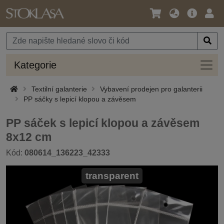
Jazyk
Hlavní
Přihl
/
nabídka
Měna
Kateg
Kategorie
Textilní galanterie
Vybavení prodejen pro galanterii
PP sáčky s lepicí klopou a závěsem
PP sáček s lepicí klopou a závěsem
8x12 cm
Kód:
080614_136223_42333
transparent