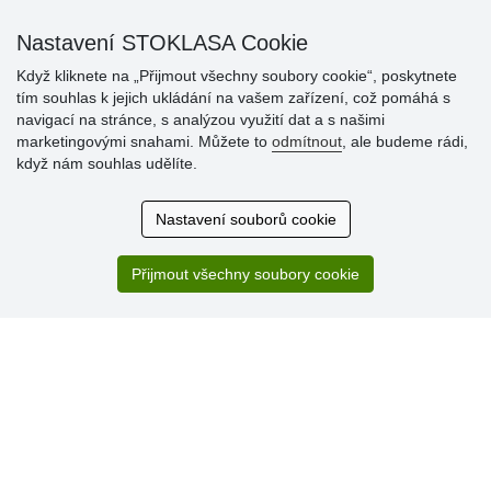
Nastavení STOKLASA Cookie
Když kliknete na „Přijmout všechny soubory cookie“, poskytnete
tím souhlas k jejich ukládání na vašem zařízení, což pomáhá s
navigací na stránce, s analýzou využití dat a s našimi
Hodnocení
marketingovými snahami. Můžete to
odmítnout
, ale budeme rádi,
zákazníků
když nám souhlas udělíte.
29.7.2026
Nastavení souborů cookie
Super obchod, kvalitní zboží za slušné ceny. Vřele
doporučuji.
Přijmout všechny soubory cookie
19.7.2026
Sortiment za fajn ceny a hlavně super rychlé dodání. Moc
děkuji!.
» Aktuálně 19084 recenzí
* Recenze neověřujeme