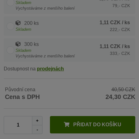
Skladem
79,- CZK
Vychystáváme z menšího balení
1,11 CZK
/ ks
200 ks
Skladem
222,- CZK
300 ks
1,11 CZK
/ ks
Skladem
333,- CZK
Vychystáváme z menšího balení
Dostupnost na
prodejnách
Původní cena
40,50 CZK
Cena s DPH
24,30 CZK
+
PŘIDAT DO KOŠÍKU
-