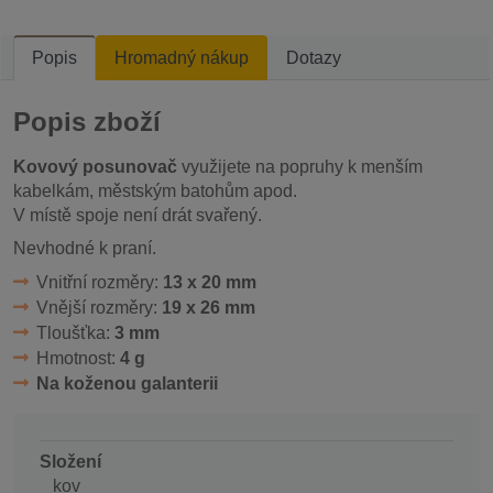
Popis
Hromadný nákup
Dotazy
Popis zboží
Kovový posunovač
využijete na popruhy k menším
kabelkám, městským batohům apod.
V místě spoje není drát svařený.
Nevhodné k praní.
Vnitřní rozměry:
13 x 20 mm
Vnější rozměry:
19 x 26 mm
Tloušťka:
3 mm
Hmotnost:
4 g
Na koženou galanterii
Složení
kov