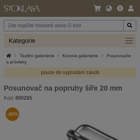
Jazyk
Hlavní
Přihl
/
nabídka
Měna
Kateg
Kategorie
Textilní galanterie
Kovová galanterie
Posunovače
a průvleky
pouze do vyprodání zásob
Posunovač na popruhy šíře 20 mm
Kód:
890265
-40%