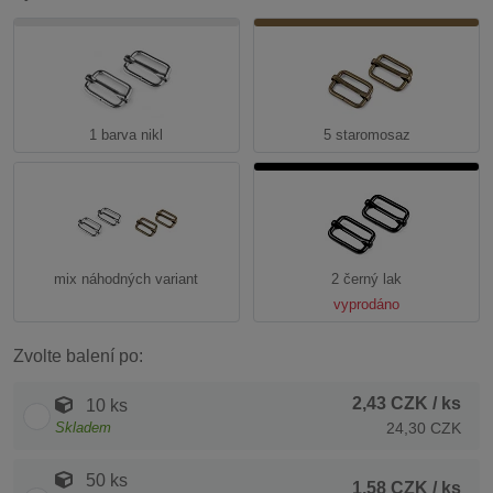
1 barva nikl
5 staromosaz
mix náhodných variant
2 černý lak
vyprodáno
Zvolte balení po:
2,43 CZK
/ ks
10 ks
Skladem
24,30 CZK
50 ks
1,58 CZK
/ ks