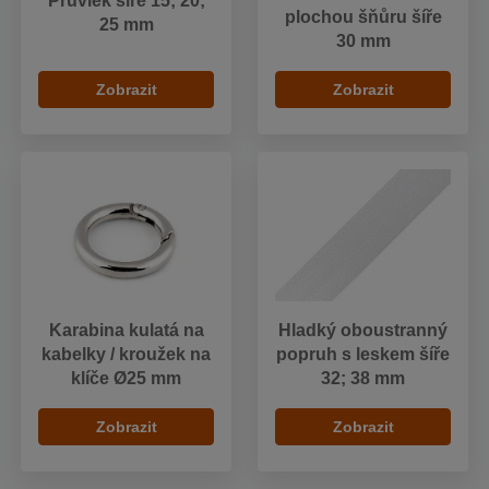
Průvlek šíře 15; 20;
plochou šňůru šíře
25 mm
30 mm
Zobrazit
Zobrazit
Karabina kulatá na
Hladký oboustranný
kabelky / kroužek na
popruh s leskem šíře
klíče Ø25 mm
32; 38 mm
Zobrazit
Zobrazit