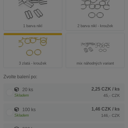
1 barva nikl
2 barva nikl - kroužek
3 zlatá - kroužek
mix náhodných variant
Zvolte balení po:
2,25 CZK
/ ks
20 ks
Skladem
45,- CZK
1,46 CZK
/ ks
100 ks
Skladem
146,- CZK