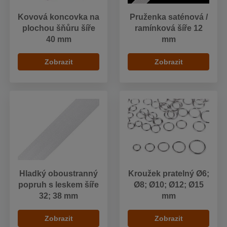
Kovová koncovka na
Pruženka saténová /
plochou šňůru šíře
ramínková šíře 12
40 mm
mm
Zobrazit
Zobrazit
Hladký oboustranný
Kroužek pratelný Ø6;
popruh s leskem šíře
Ø8; Ø10; Ø12; Ø15
32; 38 mm
mm
Zobrazit
Zobrazit