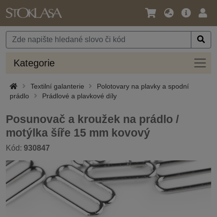
Jazyk
Hlavní
Přihl
/
nabídka
Měna
Kateg
Kategorie
Textilní galanterie
Polotovary na plavky a spodní
prádlo
Prádlové a plavkové díly
Posunovač a kroužek na prádlo /
motýlka šíře 15 mm kovový
Kód:
930847