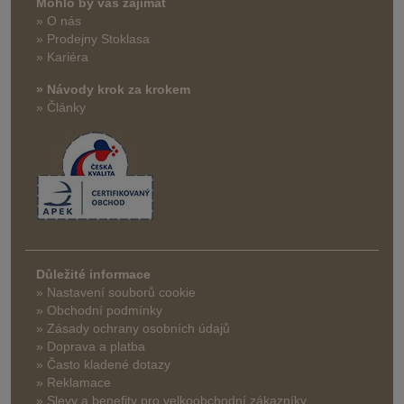
Mohlo by vás zajímat
» O nás
» Prodejny Stoklasa
» Kariéra
» Návody krok za krokem
» Články
Důležité informace
» Nastavení souborů cookie
» Obchodní podmínky
» Zásady ochrany osobních údajů
» Doprava a platba
» Často kladené dotazy
» Reklamace
» Slevy a benefity pro velkoobchodní zákazníky