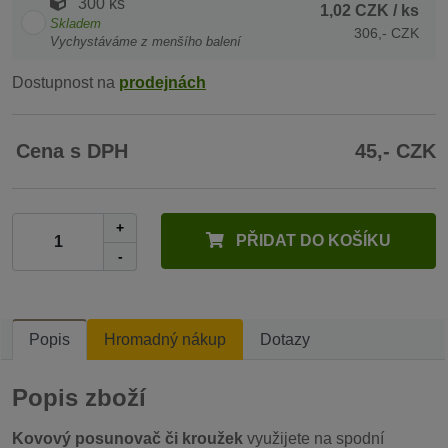
300 ks
1,02 CZK
/ ks
Skladem
306,- CZK
Vychystáváme z menšího balení
Dostupnost na
prodejnách
Cena s DPH
45,- CZK
+
PŘIDAT DO KOŠÍKU
-
Popis
Hromadný nákup
Dotazy
Popis zboží
Kovový posunovač či kroužek
využijete na spodní