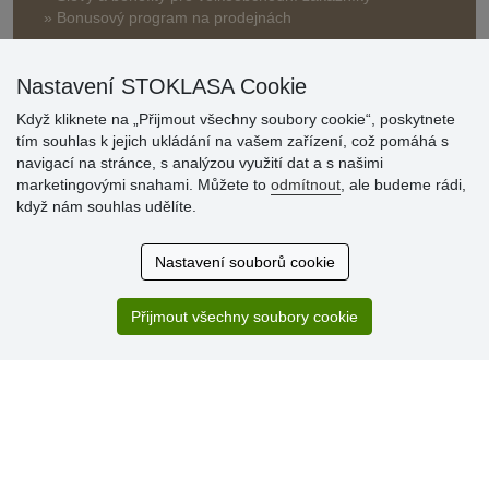
» Bonusový program na prodejnách
Nastavení STOKLASA Cookie
Když kliknete na „Přijmout všechny soubory cookie“, poskytnete
tím souhlas k jejich ukládání na vašem zařízení, což pomáhá s
navigací na stránce, s analýzou využití dat a s našimi
Hodnocení
marketingovými snahami. Můžete to
odmítnout
, ale budeme rádi,
zákazníků
když nám souhlas udělíte.
29.7.2026
Nastavení souborů cookie
Super obchod, kvalitní zboží za slušné ceny. Vřele
doporučuji.
Přijmout všechny soubory cookie
19.7.2026
Sortiment za fajn ceny a hlavně super rychlé dodání. Moc
děkuji!.
» Aktuálně 19084 recenzí
* Recenze neověřujeme