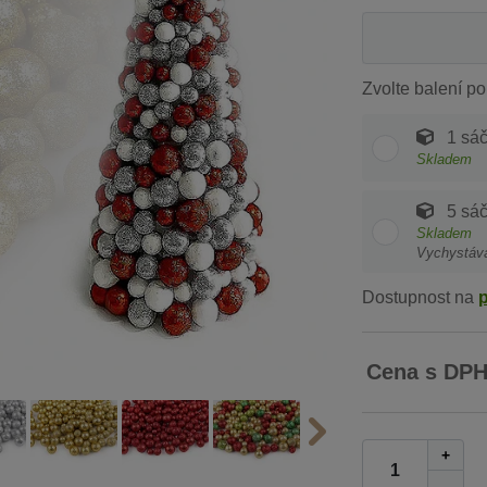
Zvolte balení po
1 sá
Skladem
5 sá
Skladem
Vychystáv
Dostupnost na
Cena s DP
+
-