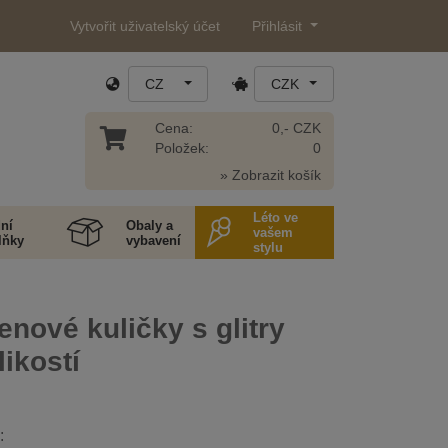
Vytvořit uživatelský účet
Přihlásit
CZ
CZK
Cena:
0,- CZK
Položek:
0
» Zobrazit košík
Léto ve
ní
Obaly a
vašem
lňky
vybavení
stylu
enové kuličky s glitry
likostí
: