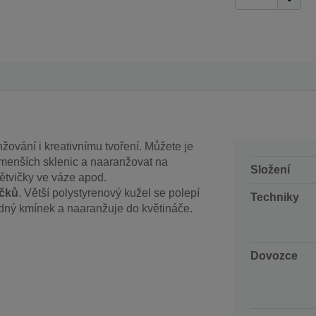
nžování i kreativnímu tvoření. Můžete je
 menších sklenic a naaranžovat na
Složení
 větvičky ve váze apod.
ečků
. Větší polystyrenový kužel se polepí
Techniky
dný kmínek a naaranžuje do květináče.
Dovozce