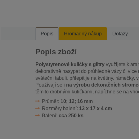
Popis
Hromadný nákup
Dotazy
Popis zboží
Polystyrenové kuličky s glitry
využijete k ara
dekorativně nasypat do průhledné vázy či více
sváteční tabuli, přilepit je na květiny, rámečky,
Používají se i
na výrobu dekoračních strom
těmito drobnými kuličkami, napíchne se na vho
Průměr:
10; 12; 16 mm
Rozměry balení:
13 x 17 x 4 cm
Balení:
cca 250 ks