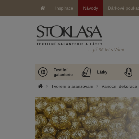
Inspirace
Návody
Dárkové pouka
… již 36 let s Vámi
Textilní
Látky
galanterie
Tvoření a aranžování
Vánoční dekorace