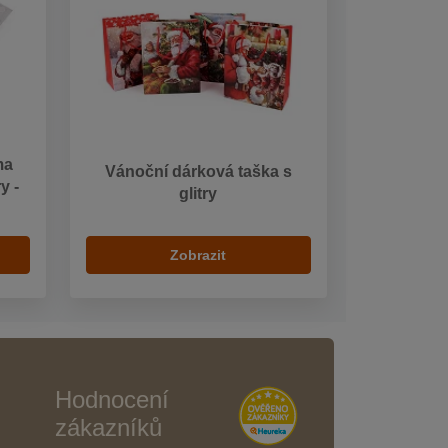
ma
Vánoční dárková taška s
y -
glitry
Zobrazit
Hodnocení
zákazníků