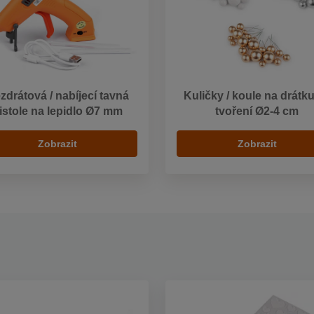
zdrátová / nabíjecí tavná
Kuličky / koule na drátk
istole na lepidlo Ø7 mm
tvoření Ø2-4 cm
Zobrazit
Zobrazit