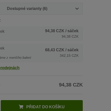
Dostupné varianty (6)
:
94,38 CZK
/ sáček
ček
94,38 CZK
ček
68,43 CZK
/ sáček
342,15 CZK
áme z menšího balení
prodejnách
H
94,38 CZK
PŘIDAT DO KOŠÍKU