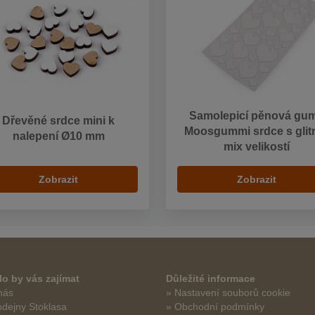
Samolepicí pěnová gu
Dřevěné srdce mini k
Moosgummi srdce s glitr
nalepení Ø10 mm
mix velikostí
Zobrazit
Zobrazit
o by vás zajímat
Důležité informace
nás
» Nastavení souborů cookie
odejny Stoklasa
» Obchodní podmínky