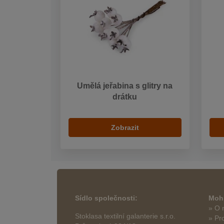
Umělá jeřabina s glitry na
drátku
Zobrazit
Sídlo společnosti:
Mohl
» O 
Stoklasa textilní galanterie s.r.o.
» Pr