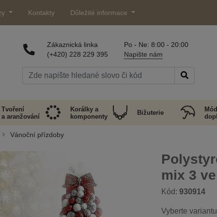
zy
Kontakty
Důležité informace
Zákaznická linka
Po - Ne: 8:00 - 20:00
(+420) 228 229 395
Napište nám
Tvoření
Korálky a
Mód
Bižuterie
a aranžování
komponenty
dop
Vánoční přízdoby
Polystyr
mix 3 ve
Kód:
930914
Vyberte variantu