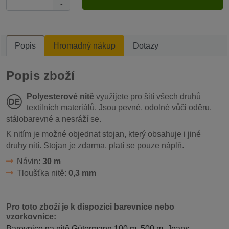
-
Popis
Hromadný nákup
Dotazy
Popis zboží
Polyesterové nitě
využijete pro šití všech druhů
textilních materiálů. Jsou pevné, odolné vůči oděru,
stálobarevné a nesráží se.
K nitím je možné objednat stojan, který obsahuje i jiné
druhy nití. Stojan je zdarma, platí se pouze náplň.
Návin:
30 m
Tloušťka nitě:
0,3 mm
Pro toto zboží je k dispozici barevnice nebo
vzorkovnice:
Barevnice na nitě Gütermann 100 m, 500 m, Jeans