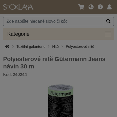
Jazyk
Hlavní
Přihl
/
nabídka
Měna
Kateg
Kategorie
Textilní galanterie
Nitě
Polyesterové nitě
Polyesterové nitě Gütermann Jeans
návin 30 m
Kód:
240244