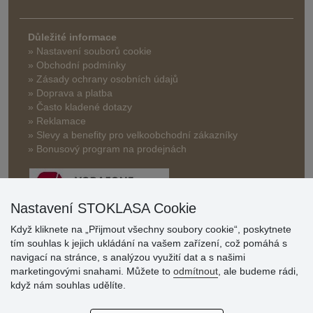
Důležité informace
» Nastavení souborů cookie
» Obchodní podmínky
» Zásady ochrany osobních údajů
» Doprava a platba
» Často kladené dotazy
» Reklamace
» Slevy a benefity pro velkoobchodní zákazníky
» Bonusový program na prodejnách
Nastavení STOKLASA Cookie
Když kliknete na „Přijmout všechny soubory cookie“, poskytnete
tím souhlas k jejich ukládání na vašem zařízení, což pomáhá s
Hodnocení
navigací na stránce, s analýzou využití dat a s našimi
zákazníků
marketingovými snahami. Můžete to
odmítnout
, ale budeme rádi,
když nám souhlas udělíte.
29.7.2026
Super obchod, kvalitní zboží za slušné ceny. Vřele