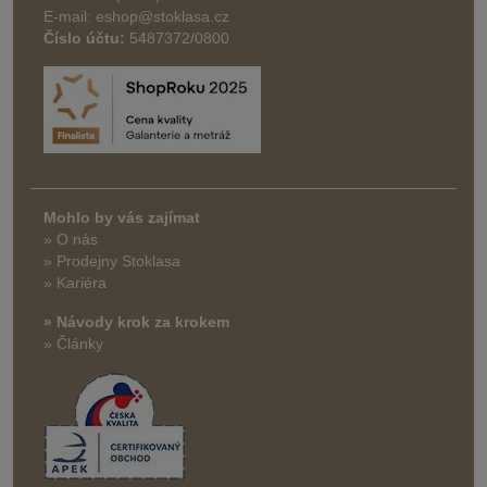
E-mail: eshop@stoklasa.cz
Číslo účtu:
5487372/0800
Mohlo by vás zajímat
» O nás
» Prodejny Stoklasa
» Kariéra
» Návody krok za krokem
» Články