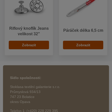
Riflový knoflík Jeans
Páráček délka 6,5 cm
velikost 32"
Zobrazit
Zobrazit
Sídlo společnosti:
Stoklasa textilní galanterie s.r.o.
Průmyslová 934/13
747 23 Bolatice
okres Opava
Telefon 1: (+420) 228 229 395