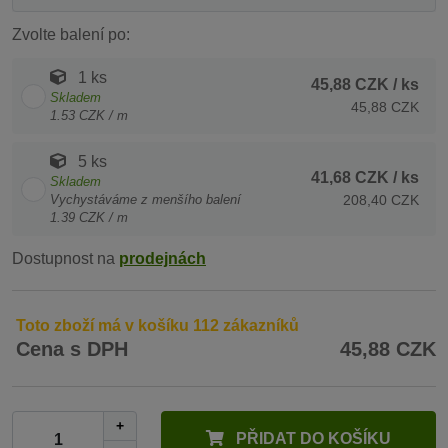
Zvolte balení po:
1 ks
45,88 CZK
/ ks
Skladem
45,88 CZK
1.53 CZK / m
5 ks
41,68 CZK
/ ks
Skladem
Vychystáváme z menšího balení
208,40 CZK
1.39 CZK / m
Dostupnost na
prodejnách
Toto zboží má v košíku 112 zákazníků
Cena s DPH
45,88 CZK
+
PŘIDAT DO KOŠÍKU