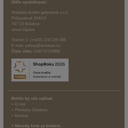
Sídlo společnosti:
Stoklasa textilní galanterie s.r.o.
Průmyslová 934/13
747 23 Bolatice
okres Opava
Telefon 1: (+420) 228 229 395
E-mail: eshop@stoklasa.cz
Číslo účtu:
5487372/0800
Mohlo by vás zajímat
» O nás
» Prodejny Stoklasa
» Kariéra
» Návody krok za krokem