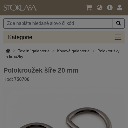
Jazyk
Hlavní
Přihl
/
nabídka
Měna
Kateg
Kategorie
Textilní galanterie
Kovová galanterie
Polokroužky
a kroužky
Polokroužek šíře 20 mm
Kód:
750706