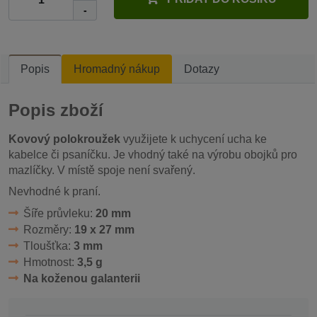
-
Popis
Hromadný nákup
Dotazy
Popis zboží
Kovový polokroužek
využijete k uchycení ucha ke
kabelce či psaníčku. Je vhodný také na výrobu obojků pro
mazlíčky. V místě spoje není svařený.
Nevhodné k praní.
Šíře průvleku:
20 mm
Rozměry:
19 x 27 mm
Tloušťka:
3 mm
Hmotnost:
3,5 g
Na koženou galanterii