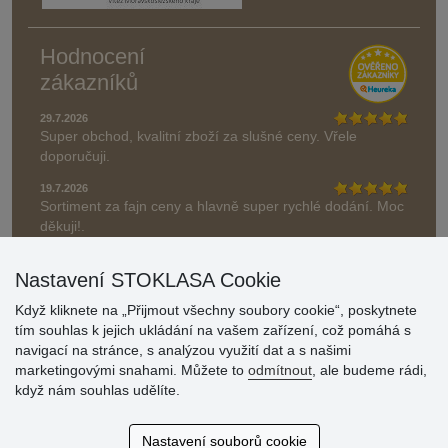
Hodnocení
zákazníků
29.7.2026
Super obchod, kvalitní zboží za slušné ceny. Vřele
doporučuji.
19.7.2026
Sortiment za fajn ceny a hlavně super rychlé dodání. Moc
děkuji!.
» Aktuálně 19084 recenzí
Nastavení STOKLASA Cookie
* Recenze neověřujeme
Když kliknete na „Přijmout všechny soubory cookie“, poskytnete
tím souhlas k jejich ukládání na vašem zařízení, což pomáhá s
navigací na stránce, s analýzou využití dat a s našimi
marketingovými snahami. Můžete to
odmítnout
, ale budeme rádi,
když nám souhlas udělíte.
Nastavení souborů cookie