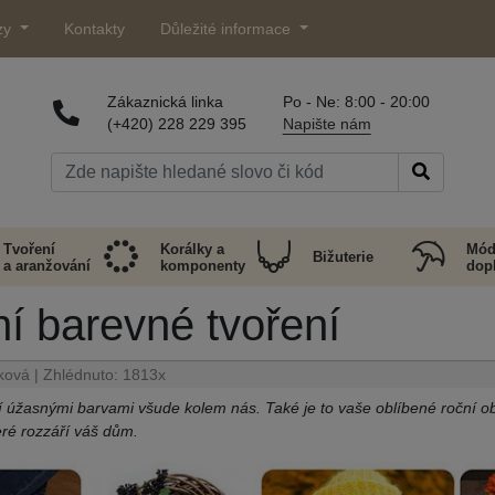
zy
Kontakty
Důležité informace
Zákaznická linka
Po - Ne: 8:00 - 20:00
(+420) 228 229 395
Napište nám
Tvoření
Korálky a
Mód
Bižuterie
a aranžování
komponenty
dop
í barevné tvoření
ková | Zhlédnuto: 1813x
ří úžasnými barvami všude kolem nás. Také je to vaše oblíbené roční 
eré rozzáří váš dům.