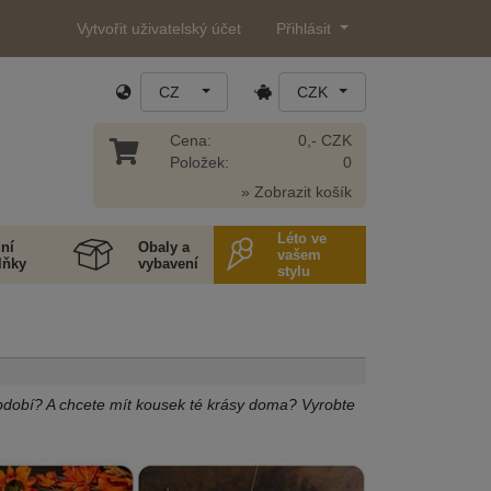
Vytvořit uživatelský účet
Přihlásit
CZ
CZK
Cena:
0,- CZK
Položek:
0
» Zobrazit košík
Léto ve
ní
Obaly a
vašem
lňky
vybavení
stylu
období? A chcete mít kousek té krásy doma? Vyrobte