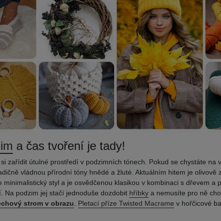
zim
a čas tvoření je tady!
k si zařídit útulné prostředí v podzimních tónech. Pokud se chystáte na 
dičně vládnou přírodní tóny hnědé a žluté. Aktuálním hitem je olivově 
je minimalistický styl a je osvědčenou klasikou v kombinaci s dřevem a 
 Na podzim jej stačí jednoduše dozdobit
hříbky
a nemusíte pro ně chod
chový strom v obrazu
.
Pletací příze Twisted Macrame
v hořčicové ba