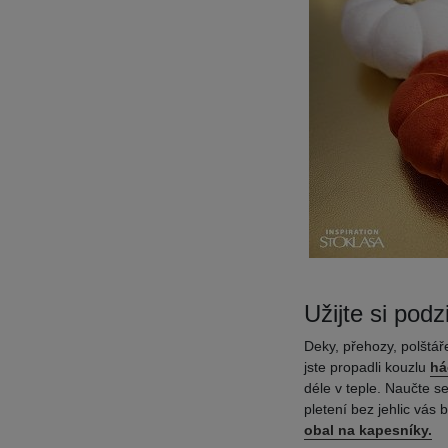
Užijte si pod
Deky, přehozy, polštář
jste propadli kouzlu
há
déle v teple. Naučte s
pletení bez jehlic vás
obal na kapesníky.