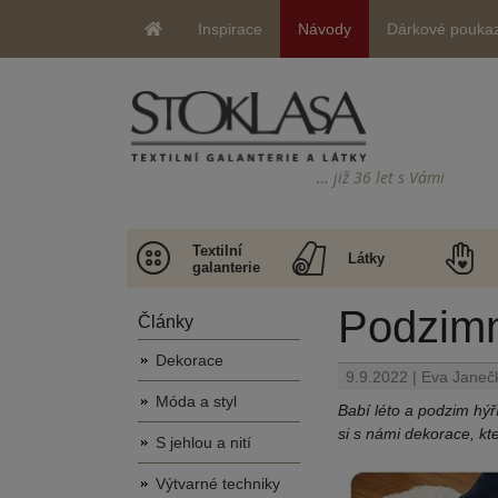
Inspirace
Návody
Dárkové pouka
… již 36 let s Vámi
Textilní
Látky
galanterie
Podzimn
Články
Dekorace
9.9.2022 | Eva Janeč
Móda a styl
Babí léto a podzim hý
si s námi dekorace, kt
S jehlou a nití
Výtvarné techniky