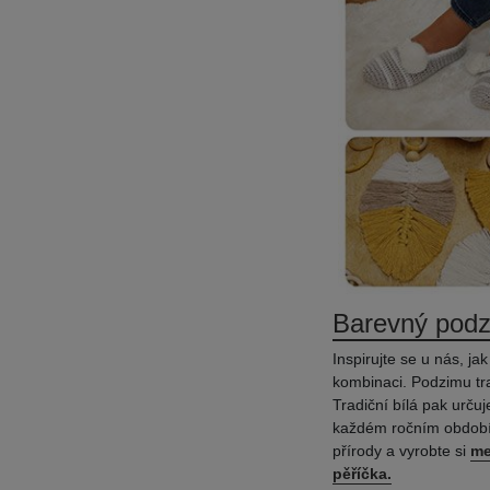
Barevný pod
Inspirujte se u nás, ja
kombinaci. Podzimu tra
Tradiční bílá pak urču
každém ročním období.
přírody a vyrobte si
me
pěříčka.