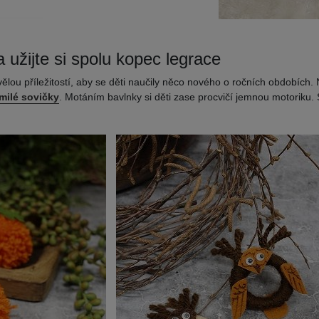
a užijte si spolu kopec legrace
vělou příležitostí, aby se děti naučily něco nového o ročních obdobích. 
milé sovičky
. Motáním bavlnky si děti zase procvičí jemnou motoriku. 