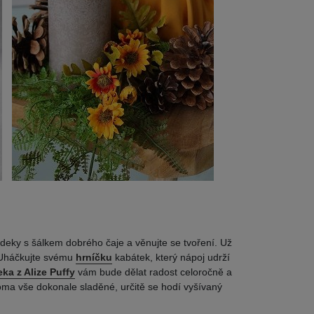
deky s šálkem dobrého čaje a věnujte se tvoření. Už
. Uháčkujte svému
hrníčku
kabátek, který nápoj udrží
ka z Alize Puffy
vám bude dělat radost celoročně a
doma vše dokonale sladěné, určitě se hodí vyšívaný