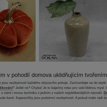
zim v pohodlí domova uklidňujícím tvořením
e jsou nezbytností každého obývacího pokoje. Zachumlejte se do teplé 
čkování
? Ještě ne? Chyba! Je to báječný relax pro vaši klidnou mysl
e s námi i novou techniku s jedním z našich nejoblíbenějších návodů.
De
 bude bavit. Kapesníčky jsou podzimní nezbytností. A pokud máte rádi 