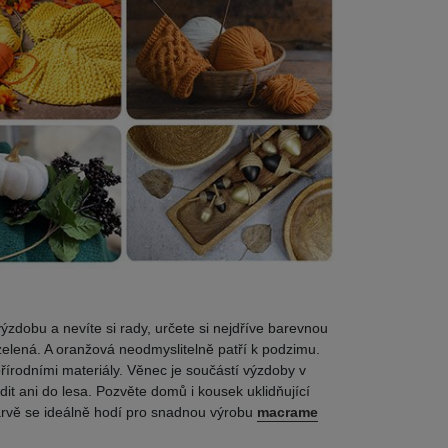
výzdobu a nevíte si rady, určete si nejdříve barevnou
zelená. A oranžová neodmyslitelně patří k podzimu.
přírodními materiály. Věnec je součástí výzdoby v
it ani do lesa. Pozvěte domů i kousek uklidňující
rvě se ideálně hodí pro snadnou výrobu
macrame