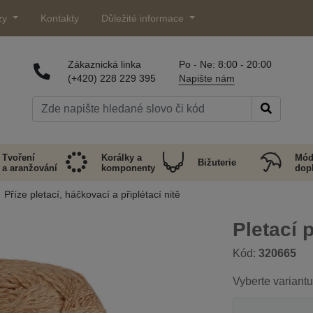
zy
Kontakty
Důležité informace
Zákaznická linka
Po - Ne: 8:00 - 20:00
(+420) 228 229 395
Napište nám
Tvoření
Korálky a
Mód
Bižuterie
a aranžování
komponenty
dop
Příze pletací, háčkovací a připlétací nitě
Pletací 
Kód:
320665
Vyberte variantu