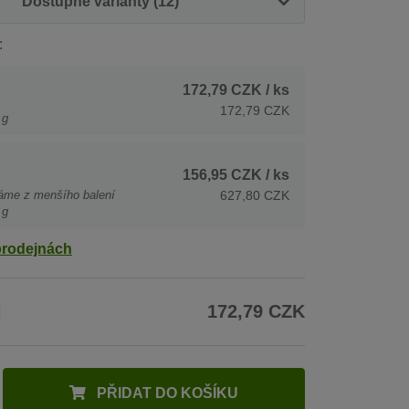
Dostupné varianty (12)
:
172,79 CZK
/ ks
172,79 CZK
 g
156,95 CZK
/ ks
áme z menšího balení
627,80 CZK
 g
prodejnách
H
172,79 CZK
PŘIDAT DO KOŠÍKU