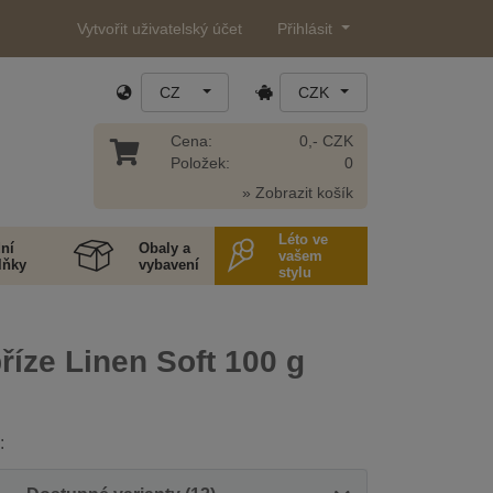
Vytvořit uživatelský účet
Přihlásit
CZ
CZK
Cena:
0,- CZK
Položek:
0
» Zobrazit košík
Léto ve
ní
Obaly a
vašem
lňky
vybavení
stylu
příze Linen Soft 100 g
: