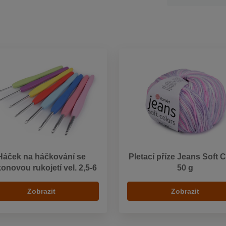
Háček na háčkování se
Pletací příze Jeans Soft 
konovou rukojetí vel. 2,5-6
50 g
Zobrazit
Zobrazit