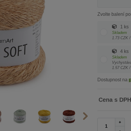
Zvolte balení po
1 ks
Skladem
1.73 CZK /
4 ks
Skladem
Vychystáv
1.57 CZK /
Dostupnost na
Cena s DP
+
-