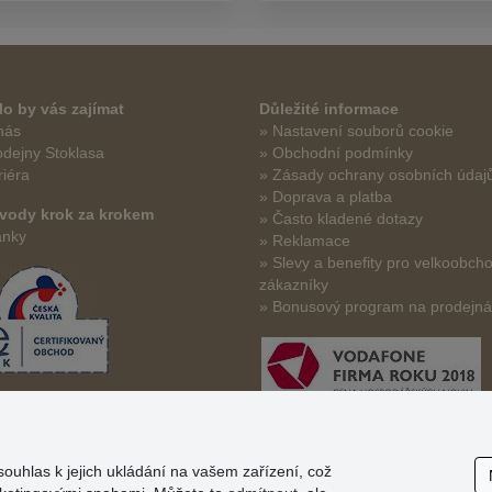
o by vás zajímat
Důležité informace
nás
» Nastavení souborů cookie
odejny Stoklasa
» Obchodní podmínky
riéra
» Zásady ochrany osobních údaj
» Doprava a platba
vody krok za krokem
» Často kladené dotazy
ánky
» Reklamace
» Slevy a benefity pro velkoobch
zákazníky
» Bonusový program na prodejn
souhlas k jejich ukládání na vašem zařízení, což