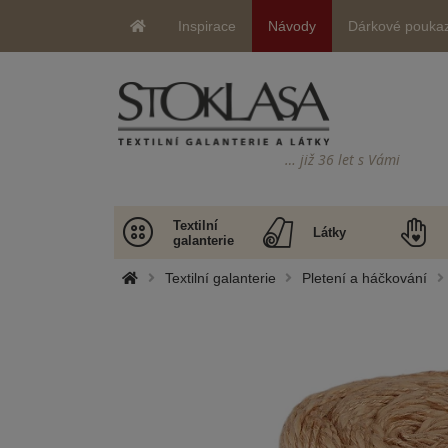
Inspirace
Návody
Dárkové pouka
… již 36 let s Vámi
Textilní
Látky
galanterie
Textilní galanterie
Pletení a háčkování