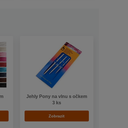
mm
Jehly Pony na vlnu s očkem
3 ks
Zobrazit