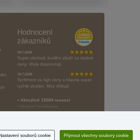
Hodnocení
zákazníků
ů
29.7.2026
Super obchod, kvalitní zboží za slušné
ceny. Vřele doporučuji.
odní
19.7.2026
Sortiment za fajn ceny a hlavně super
rychlé dodání. Moc děkuji!.
ách
» Aktuálně 19084 recenzí
* Recenze neověřujeme
Nastavení souborů cookie
Přijmout všechny soubory cookie