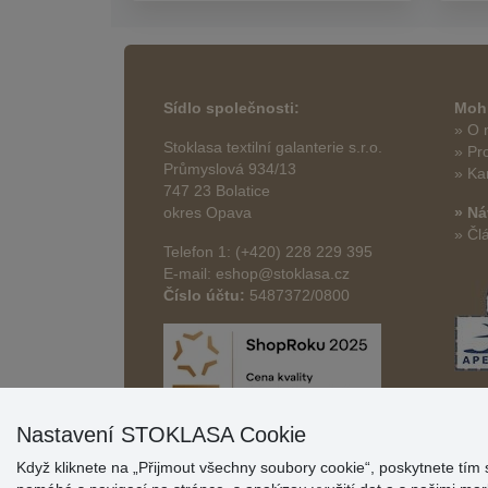
Sídlo společnosti:
Mohl
» O 
Stoklasa textilní galanterie s.r.o.
» Pr
Průmyslová 934/13
» Ka
747 23 Bolatice
okres Opava
» Ná
» Čl
Telefon 1: (+420) 228 229 395
E-mail: eshop@stoklasa.cz
Číslo účtu:
5487372/0800
Nastavení STOKLASA Cookie
Když kliknete na „Přijmout všechny soubory cookie“, poskytnete tím 