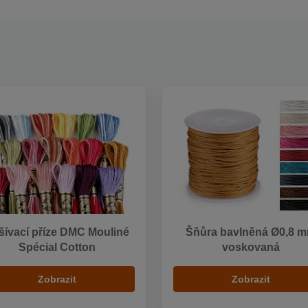
šívací příze DMC Mouliné
Šňůra bavlněná Ø0,8 
Spécial Cotton
voskovaná
Zobrazit
Zobrazit