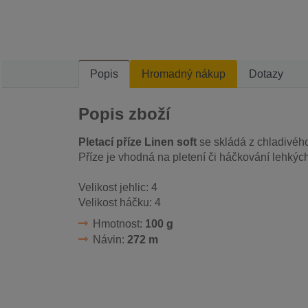
Popis
Hromadný nákup
Dotazy
Popis zboží
Pletací příze Linen soft
se skládá z chladivého
Příze je vhodná na pletení či háčkování lehkých
Velikost jehlic: 4
Velikost háčku: 4
Hmotnost:
100 g
Návin:
272 m