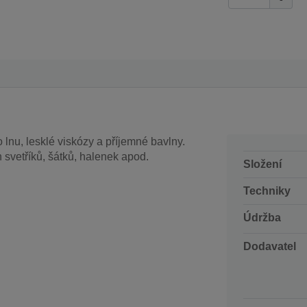
 lnu, lesklé viskózy a příjemné bavlny.
 svetříků, šátků, halenek apod.
Složení
Techniky
Údržba
Dodavatel