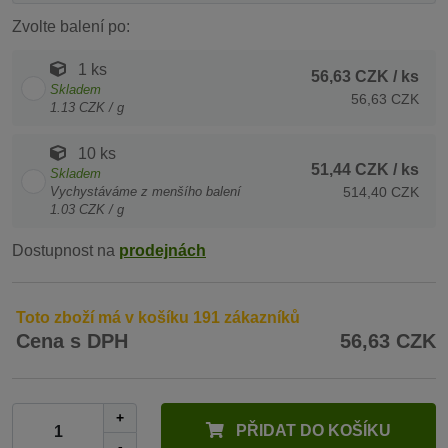
Zvolte balení po:
1 ks
56,63 CZK
/ ks
Skladem
56,63 CZK
1.13 CZK / g
10 ks
51,44 CZK
/ ks
Skladem
Vychystáváme z menšího balení
514,40 CZK
1.03 CZK / g
Dostupnost na
prodejnách
Toto zboží má v košíku 191 zákazníků
Cena s DPH
56,63 CZK
+
PŘIDAT DO KOŠÍKU
-