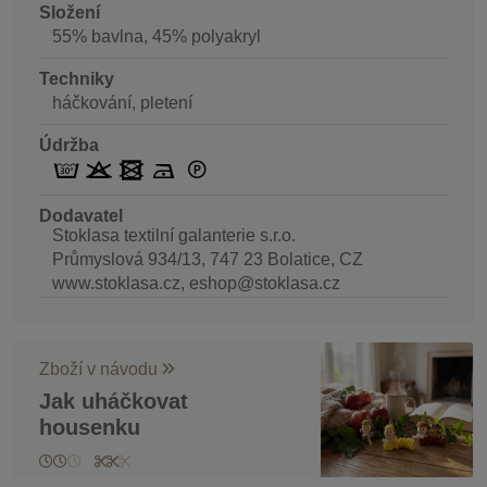
Složení
55% bavlna, 45% polyakryl
Techniky
háčkování, pletení
Údržba
Dodavatel
Stoklasa textilní galanterie s.r.o.
Průmyslová 934/13, 747 23 Bolatice, CZ
www.stoklasa.cz, eshop@stoklasa.cz
Zboží v návodu
Jak uháčkovat
housenku