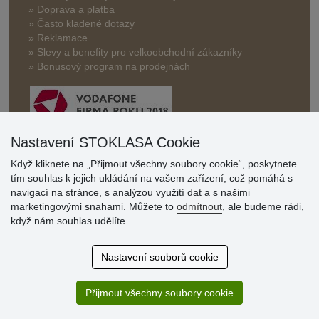
» Doprava a platba
» Často kladené dotazy
» Reklamace
» Slevy a benefity pro velkoobchodní zákazníky
» Bonusový program na prodejnách
Nastavení STOKLASA Cookie
Když kliknete na „Přijmout všechny soubory cookie“, poskytnete
Hodnocení
tím souhlas k jejich ukládání na vašem zařízení, což pomáhá s
zákazníků
navigací na stránce, s analýzou využití dat a s našimi
marketingovými snahami. Můžete to
odmítnout
, ale budeme rádi,
29.7.2026
když nám souhlas udělíte.
Super obchod, kvalitní zboží za slušné ceny. Vřele
doporučuji.
Nastavení souborů cookie
19.7.2026
Sortiment za fajn ceny a hlavně super rychlé dodání. Moc
děkuji!.
Přijmout všechny soubory cookie