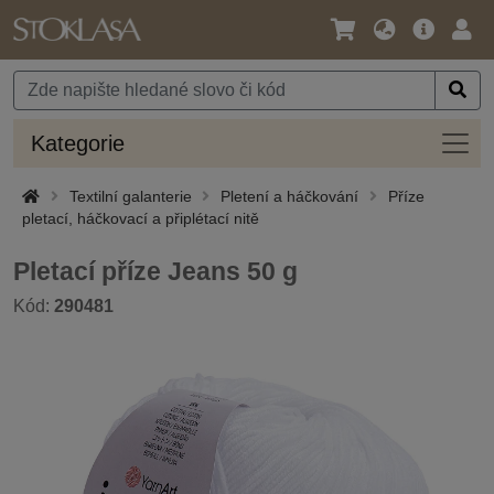
Jazyk
Hlavní
Přihl
/
nabídka
Měna
Kateg
Kategorie
Textilní galanterie
Pletení a háčkování
Příze
pletací, háčkovací a připlétací nitě
Pletací příze Jeans 50 g
Kód:
290481