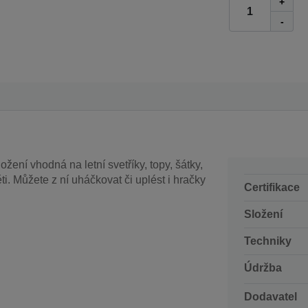
+
-
ožení vhodná na letní svetříky, topy, šátky,
i. Můžete z ní uháčkovat či uplést i hračky
Certifikace
Složení
Techniky
Údržba
Dodavatel