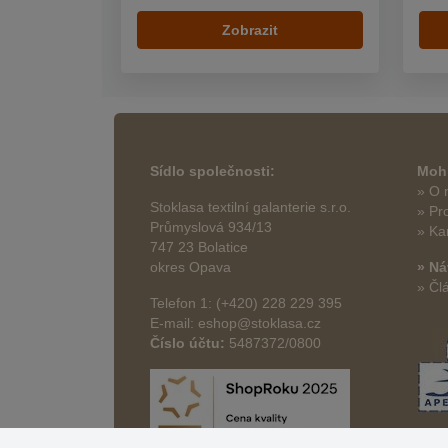
Zobrazit
Sídlo společnosti:
Mohl
» O 
Stoklasa textilní galanterie s.r.o.
» Pr
Průmyslová 934/13
» Ka
747 23 Bolatice
okres Opava
» Ná
» Čl
Telefon 1: (+420) 228 229 395
E-mail: eshop@stoklasa.cz
Číslo účtu:
5487372/0800