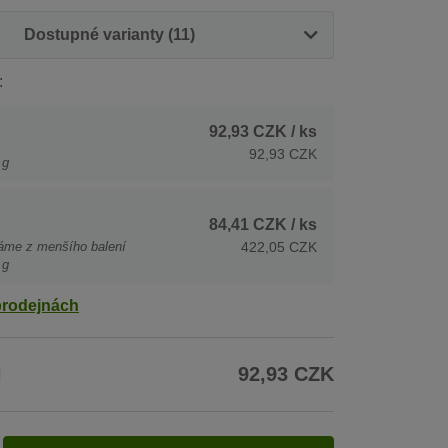
Dostupné varianty (11)
:
92,93 CZK
/ ks
92,93 CZK
 g
84,41 CZK
/ ks
áme z menšího balení
422,05 CZK
 g
prodejnách
H
92,93 CZK