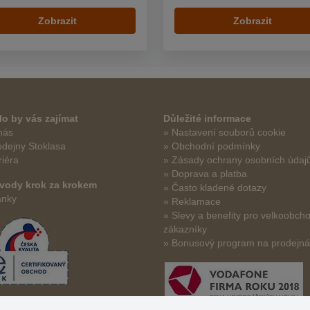
Zobrazit
Zobrazit
o by vás zajímat
Důležité informace
nás
» Nastavení souborů cookie
odejny Stoklasa
» Obchodní podmínky
riéra
» Zásady ochrany osobních údaj
» Doprava a platba
vody krok za krokem
» Často kladené dotazy
ánky
» Reklamace
» Slevy a benefity pro velkoobch
zákazníky
» Bonusový program na prodejn