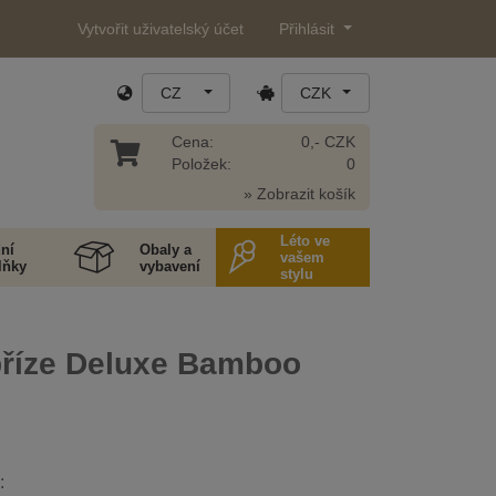
Vytvořit uživatelský účet
Přihlásit
CZ
CZK
Cena:
0,- CZK
Položek:
0
» Zobrazit košík
Léto ve
ní
Obaly a
vašem
lňky
vybavení
stylu
příze Deluxe Bamboo
: