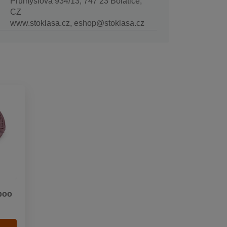
Průmyslová 934/13, 747 23 Bolatice,
CZ
www.stoklasa.cz, eshop@stoklasa.cz
boo