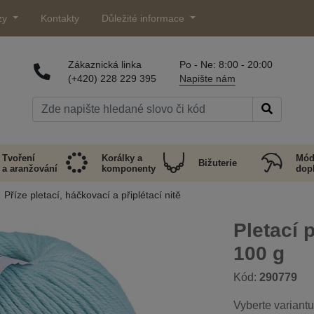
zy
Kontakty
Důležité informace
Zákaznická linka
Po - Ne: 8:00 - 20:00
(+420) 228 229 395
Napište nám
Tvoření
Korálky a
Mód
Bižuterie
a aranžování
komponenty
dop
Příze pletací, háčkovací a připlétací nitě
Pletací 
100 g
Kód:
290779
Vyberte variantu