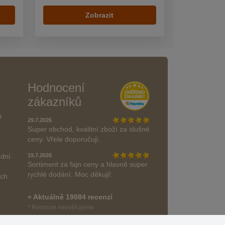
Zobrazit
Hodnocení
zákazníků
ů
29.7.2026
Super obchod, kvalitní zboží za slušné
ceny. Vřele doporučuji.
odní
19.7.2026
Sortiment za fajn ceny a hlavně super
rychlé dodání. Moc děkuji!.
ách
» Aktuálně 19084 recenzí
* Recenze neověřujeme