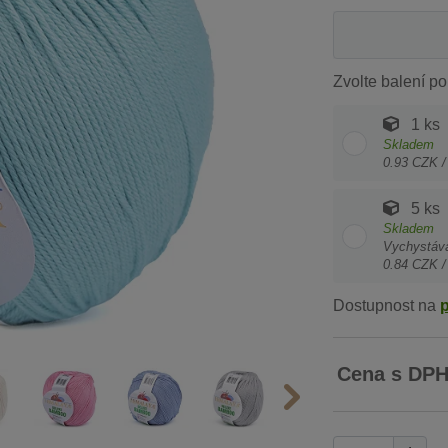
Zvolte balení po
1 ks
Skladem
0.93 CZK /
5 ks
Skladem
Vychystáv
0.84 CZK /
Dostupnost na
Cena s DP