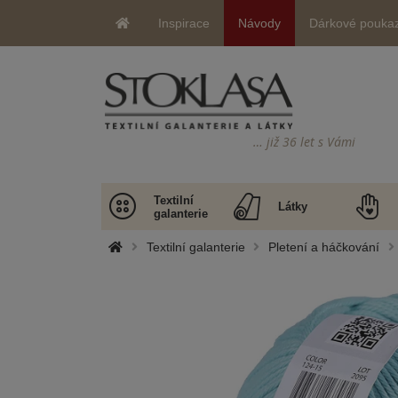
Inspirace
Návody
Dárkové pouka
… již 36 let s Vámi
Textilní
Látky
galanterie
Textilní galanterie
Pletení a háčkování