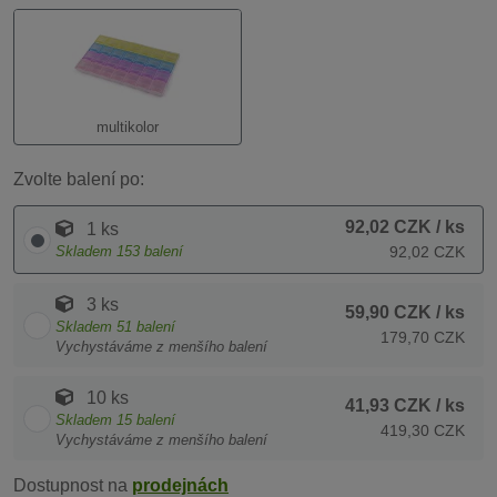
multikolor
Zvolte balení po:
92,02 CZK
/ ks
1 ks
Skladem
153
balení
92,02 CZK
3 ks
59,90 CZK
/ ks
Skladem
51
balení
179,70 CZK
Vychystáváme z menšího balení
10 ks
41,93 CZK
/ ks
Skladem
15
balení
419,30 CZK
Vychystáváme z menšího balení
Dostupnost na
prodejnách