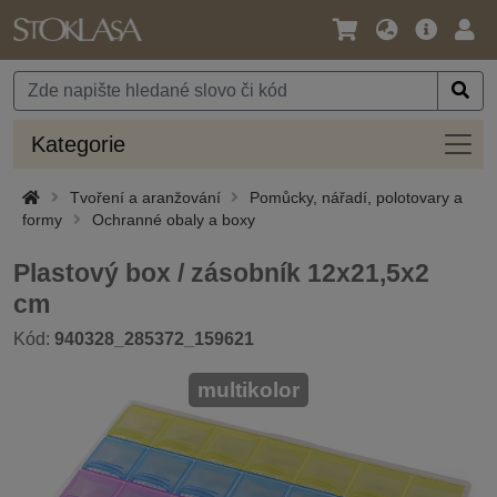
Jazyk
Hlavní
Přihl
/
nabídka
Měna
Kateg
Kategorie
Tvoření a aranžování
Pomůcky, nářadí, polotovary a
formy
Ochranné obaly a boxy
Plastový box / zásobník 12x21,5x2
cm
Kód:
940328_285372_159621
multikolor