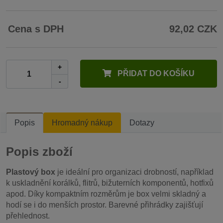
Cena s DPH
92,02 CZK
+
PŘIDAT DO KOŠÍKU
-
Popis
Hromadný nákup
Dotazy
Popis zboží
Plastový box
je ideální pro organizaci drobností, například
k uskladnění korálků, flitrů, bižuterních komponentů, hotfixů
apod. Díky kompaktním rozměrům je box velmi skladný a
hodí se i do menších prostor. Barevné přihrádky zajišťují
přehlednost.