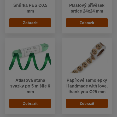
Šňůrka PES Ø0,5
Plastový přívěsek
mm
srdce 24x24 mm
Zobrazit
Zobrazit
Atlasová stuha
Papírové samolepky
svazky po 5 m šíře 6
Handmade with love,
mm
thank you Ø25 mm
Zobrazit
Zobrazit