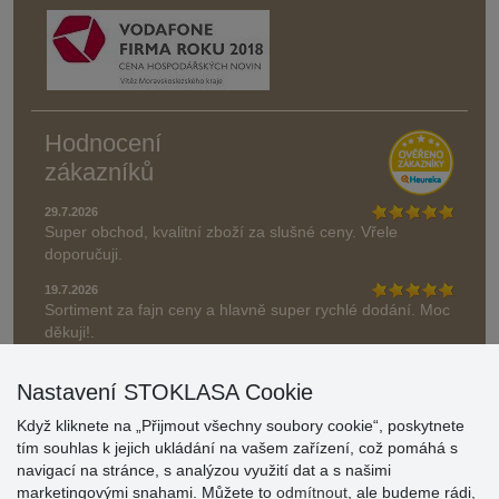
Hodnocení
zákazníků
29.7.2026
Super obchod, kvalitní zboží za slušné ceny. Vřele
doporučuji.
19.7.2026
Sortiment za fajn ceny a hlavně super rychlé dodání. Moc
děkuji!.
» Aktuálně 19084 recenzí
Nastavení STOKLASA Cookie
* Recenze neověřujeme
Když kliknete na „Přijmout všechny soubory cookie“, poskytnete
tím souhlas k jejich ukládání na vašem zařízení, což pomáhá s
navigací na stránce, s analýzou využití dat a s našimi
marketingovými snahami. Můžete to
odmítnout
, ale budeme rádi,