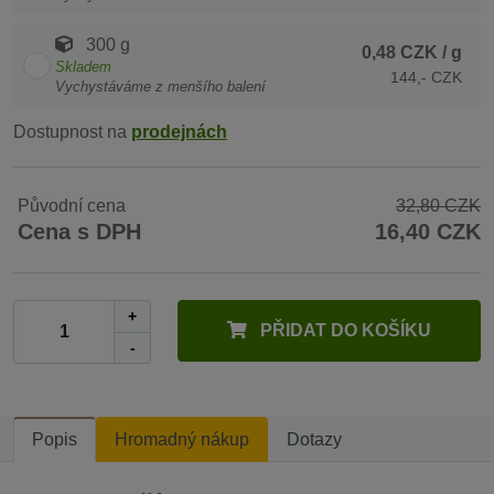
300 g
0,48 CZK
/ g
Skladem
144,- CZK
Vychystáváme z menšího balení
Dostupnost na
prodejnách
Původní cena
32,80 CZK
Cena s DPH
16,40 CZK
+
PŘIDAT DO KOŠÍKU
-
Popis
Hromadný nákup
Dotazy