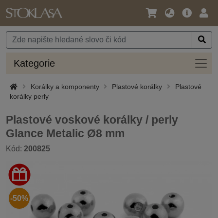
Jazyk
Hlavní
Přihl
/
nabídka
Měna
Kateg
Kategorie
Korálky a komponenty
Plastové korálky
Plastové
korálky perly
Plastové voskové korálky / perly
Glance Metalic Ø8 mm
Kód:
200825
-50%