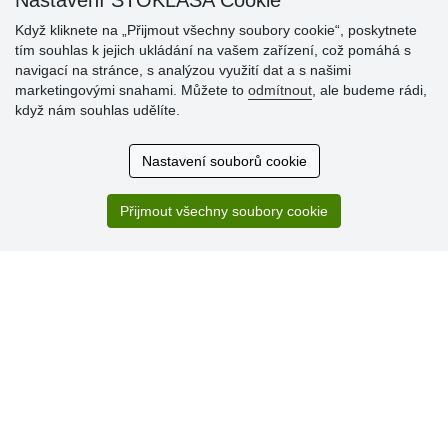
Nastavení STOKLASA Cookie
Když kliknete na „Přijmout všechny soubory cookie“, poskytnete
tím souhlas k jejich ukládání na vašem zařízení, což pomáhá s
Hodnocení
navigací na stránce, s analýzou využití dat a s našimi
zákazníků
marketingovými snahami. Můžete to
odmítnout
, ale budeme rádi,
když nám souhlas udělíte.
29.7.2026
Super obchod, kvalitní zboží za slušné ceny. Vřele
Nastavení souborů cookie
doporučuji.
19.7.2026
Přijmout všechny soubory cookie
Sortiment za fajn ceny a hlavně super rychlé dodání. Moc
děkuji!.
» Aktuálně 19084 recenzí
* Recenze neověřujeme