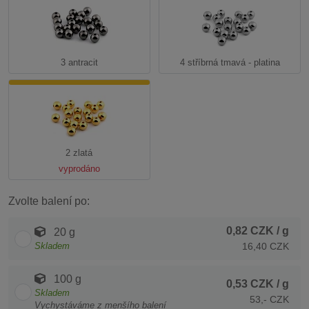
3 antracit
4 stříbrná tmavá - platina
2 zlatá
vyprodáno
Zvolte balení po:
0,82 CZK
/ g
20 g
Skladem
16,40 CZK
100 g
0,53 CZK
/ g
Skladem
53,- CZK
Vychystáváme z menšího balení