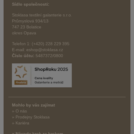
Sídlo společnosti:
Stoklasa textilní galanterie s.r.o.
Průmyslová 934/13
747 23 Bolatice
okres Opava
Telefon 1: (+420) 228 229 395
E-mail: eshop@stoklasa.cz
Číslo účtu:
5487372/0800
Mohlo by vás zajímat
» O nás
» Prodejny Stoklasa
» Kariéra
» Návody krok za krokem