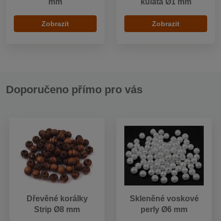
mm
kulatá Ø1 mm
Zobrazit
Zobrazit
Doporučeno přímo pro vás
Dřevěné korálky
Skleněné voskové
Strip Ø8 mm
perly Ø6 mm