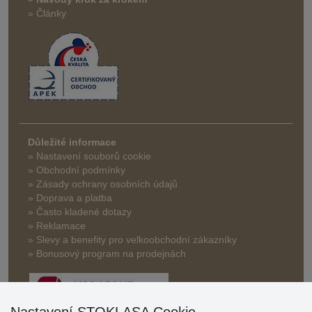
» Články
Důležité informace
» Nastavení souborů cookie
» Obchodní podmínky
» Zásady ochrany osobních údajů
» Doprava a platba
» Často kladené dotazy
» Reklamace
» Slevy a benefity pro velkoobchodní zákazníky
» Bonusový program na prodejnách