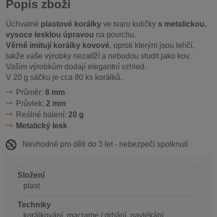
Popis zboží
Úchvatné
plastové korálky
ve tvaru kuličky
s metalickou,
vysoce lesklou úpravou
na povrchu.
Věrně imitují korálky kovové
, oproti kterým jsou lehčí,
takže vaše výrobky nezatíží a nebudou studit jako kov.
Vašim výrobkům dodají elegantní vzhled.
V 20 g sáčku je cca 80 ks korálků.
Průměr:
8 mm
Průvlek:
2 mm
Reálné balení:
20 g
Metalický lesk
Nevhodné pro děti do 3 let - nebezpečí spolknutí
Složení
plast
Techniky
korálkování, macrame / drhání, navlékání,