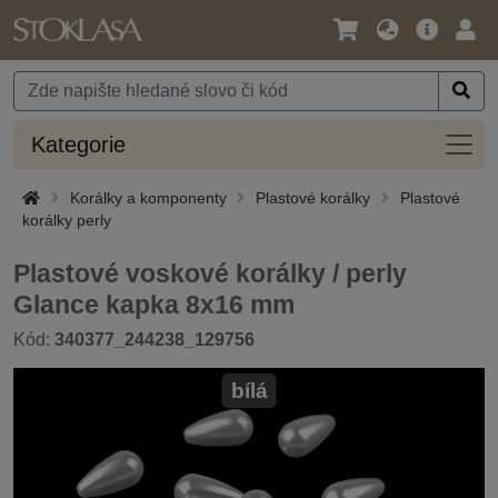
Jazyk
Hlavní
Přihl
/
nabídka
Měna
Kateg
Kategorie
Korálky a komponenty
Plastové korálky
Plastové
korálky perly
Plastové voskové korálky / perly
Glance kapka 8x16 mm
Kód:
340377_244238_129756
bílá