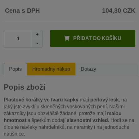
Cena s DPH
104,30 CZK
+
PŘIDAT DO KOŠÍKU
-
Popis
Hromadný nákup
Dotazy
Popis zboží
Plastové korálky ve tvaru kapky
mají
perlový lesk
, na
jaký jste zvyklí u skleněných voskovaných perlí. Našimi
zákazníky jsou obzvláště žádané, protože mají
malou
hmotnost
a šperkům dodají
slavnostní vzhled.
Hodí se na
dlouhé návleky náhrdelníků, na náramky i na jednoduché
náušnice.