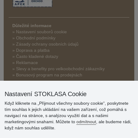
Důležité informace
» Nastavení souborů cookie
» Obchodní podmínky
» Zásady ochrany osobních údajů
» Doprava a platba
» Často kladené dotazy
» Reklamace
» Slevy a benefity pro velkoobchodní zákazníky
» Bonusový program na prodejnách
Nastavení STOKLASA Cookie
Když kliknete na „Přijmout všechny soubory cookie“, poskytnete
tím souhlas k jejich ukládání na vašem zařízení, což pomáhá s
navigací na stránce, s analýzou využití dat a s našimi
Hodnocení
marketingovými snahami. Můžete to
odmítnout
, ale budeme rádi,
zákazníků
když nám souhlas udělíte.