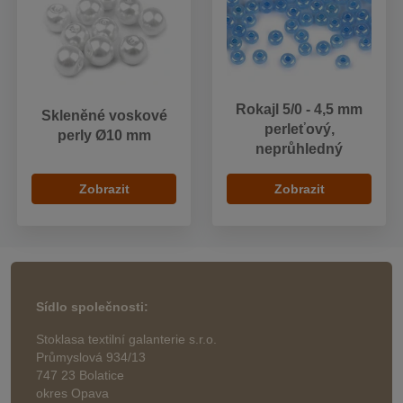
Rokajl 5/0 - 4,5 mm
Skleněné voskové
perleťový,
perly Ø10 mm
neprůhledný
Zobrazit
Zobrazit
Sídlo společnosti:
Stoklasa textilní galanterie s.r.o.
Průmyslová 934/13
747 23 Bolatice
okres Opava