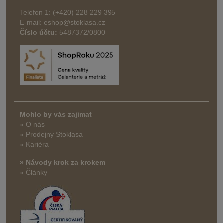
Telefon 1: (+420) 228 229 395
E-mail: eshop@stoklasa.cz
Číslo účtu:
5487372/0800
Mohlo by vás zajímat
» O nás
» Prodejny Stoklasa
» Kariéra
» Návody krok za krokem
» Články