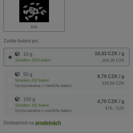
bílá
Zvolte balení po:
10,43 CZK
/ g
10 g
Skladem
1014
balení
104,30 CZK
50 g
6,79 CZK
/ g
Skladem
202
balení
339,50 CZK
Vychystáváme z menšího balení
100 g
4,75 CZK
/ g
Skladem
101
balení
475,- CZK
Vychystáváme z menšího balení
Dostupnost na
prodejnách