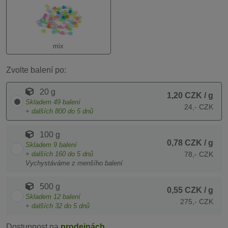
mix
Zvolte balení po:
20 g
1,20 CZK
/ g
Skladem
49
balení
24,- CZK
+ dalších
800
do 5 dnů
100 g
0,78 CZK
/ g
Skladem
9
balení
+ dalších
160
do 5 dnů
78,- CZK
Vychystáváme z menšího balení
500 g
0,55 CZK
/ g
Skladem
12
balení
275,- CZK
+ dalších
32
do 5 dnů
Dostupnost na
prodejnách