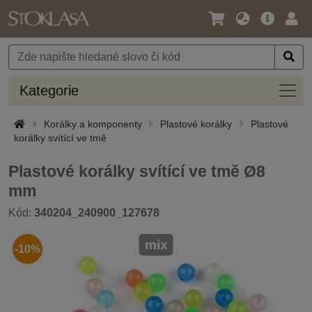
Jazyk
Hlavní
Přihl
/
nabídka
Měna
Kateg
Kategorie
Korálky a komponenty
Plastové korálky
Plastové
korálky svítící ve tmě
Plastové korálky svítící ve tmě Ø8
mm
Kód:
340204_240900_127678
mix
-10%