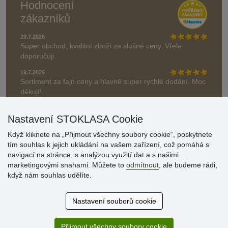
Hodnocení
zákazníků
29.7.2026
Super obchod, kvalitní zboží za slušné ceny. Vřele
doporučuji.
19.7.2026
Sortiment za fajn ceny a hlavně super rychlé dodání. Moc
děkuji!.
» Aktuálně 19084 recenzí
Nastavení STOKLASA Cookie
* Recenze neověřujeme
Když kliknete na „Přijmout všechny soubory cookie“, poskytnete
tím souhlas k jejich ukládání na vašem zařízení, což pomáhá s
navigací na stránce, s analýzou využití dat a s našimi
marketingovými snahami. Můžete to
odmítnout
, ale budeme rádi,
když nám souhlas udělíte.
Nastavení souborů cookie
Přijmout všechny soubory cookie