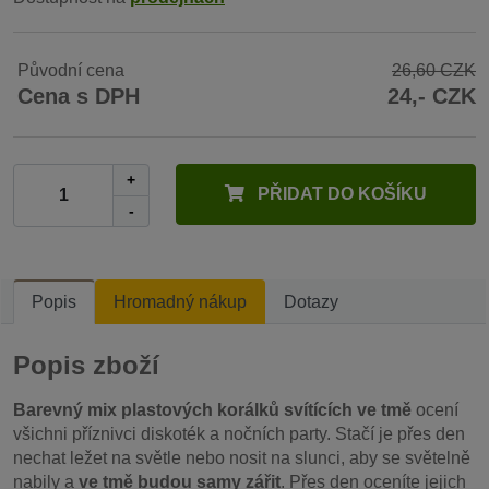
Původní cena
26,60 CZK
Cena s DPH
24,- CZK
+
PŘIDAT DO KOŠÍKU
-
Popis
Hromadný nákup
Dotazy
Popis zboží
Barevný mix plastových korálků svítících ve tmě
ocení
všichni příznivci diskoték a nočních party. Stačí je přes den
nechat ležet na světle nebo nosit na slunci, aby se světelně
nabily a
ve tmě budou samy zářit
. Přes den oceníte jejich