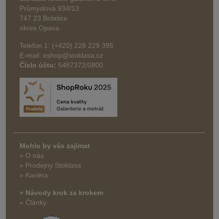
Průmyslová 934/13
747 23 Bolatice
okres Opava
Telefon 1: (+420) 228 229 395
E-mail: eshop@stoklasa.cz
Číslo účtu:
5487372/0800
Mohlo by vás zajímat
» O nás
» Prodejny Stoklasa
» Kariéra
» Návody krok za krokem
» Články