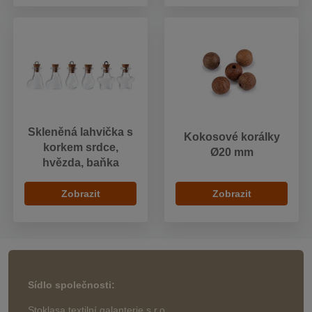
Skleněná lahvička s
Kokosové korálky
korkem srdce,
Ø20 mm
hvězda, baňka
Zobrazit
Zobrazit
Sídlo společnosti:
Stoklasa textilní galanterie s.r.o.