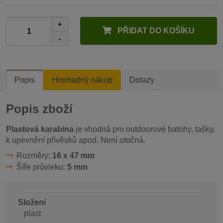
+
PŘIDAT DO KOŠÍKU
-
Popis
Hromadný nákup
Dotazy
Popis zboží
Plastová karabina
je vhodná pro outdoorové batohy, tašky,
k upevnění přívěsků apod. Není otočná.
Rozměry:
16 x 47 mm
Šíře průvleku:
5 mm
Složení
plast