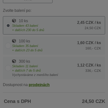
Zvolte balení po:
10 ks
2,45 CZK
/ ks
Skladem
43
balení
24,50 CZK
+ dalších
230
do 5 dnů
100 ks
1,60 CZK
/ ks
Skladem
35
balení
160,- CZK
+ dalších
23
do 5 dnů
300 ks
1,12 CZK
/ ks
Skladem
11
balení
+ dalších
7
do 5 dnů
336,- CZK
Vychystáváme z menšího balení
Dostupnost na
prodejnách
Cena s DPH
24,50 CZK