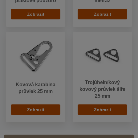
plastové pouzdro
metráž
Zobrazit
Zobrazit
Trojúhelníkový
Kovová karabina
kovový průvlek šíře
průvlek 25 mm
25 mm
Zobrazit
Zobrazit