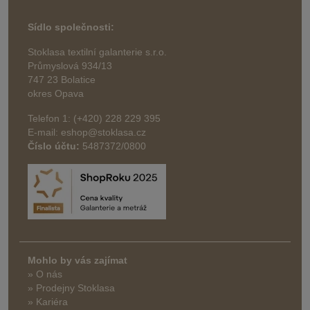
Sídlo společnosti:
Stoklasa textilní galanterie s.r.o.
Průmyslová 934/13
747 23 Bolatice
okres Opava
Telefon 1: (+420) 228 229 395
E-mail: eshop@stoklasa.cz
Číslo účtu:
5487372/0800
Mohlo by vás zajímat
» O nás
» Prodejny Stoklasa
» Kariéra