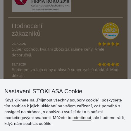
Hodnocení
zákazníků
29.7.2026
Super obchod, kvalitní zboží za slušné ceny. Vřele
doporučuji.
19.7.2026
Sortiment za fajn ceny a hlavně super rychlé dodání. Moc
děkuji!.
» Aktuálně 19084 recenzí
Nastavení STOKLASA Cookie
* Recenze neověřujeme
Když kliknete na „Přijmout všechny soubory cookie“, poskytnete
tím souhlas k jejich ukládání na vašem zařízení, což pomáhá s
navigací na stránce, s analýzou využití dat a s našimi
marketingovými snahami. Můžete to
odmítnout
, ale budeme rádi,
když nám souhlas udělíte.