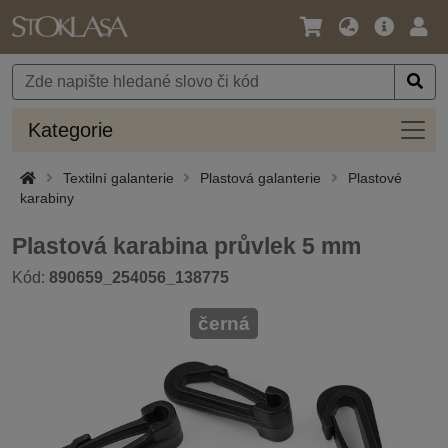
Jazyk
Hlavní
Přihl
/
nabídka
Měna
Kateg
Kategorie
Textilní galanterie
Plastová galanterie
Plastové
karabiny
Plastová karabina průvlek 5 mm
Kód:
890659_254056_138775
černá