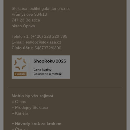
Stoklasa textilní galanterie s.r.o.
Průmyslová 934/13
747 23 Bolatice
okres Opava
Telefon 1: (+420) 228 229 395
E-mail: eshop@stoklasa.cz
Číslo účtu:
5487372/0800
Mohlo by vás zajímat
» O nás
» Prodejny Stoklasa
» Kariéra
» Návody krok za krokem
» Články