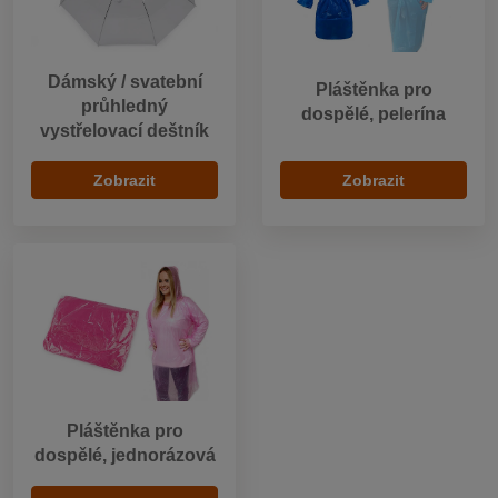
Dámský / svatební
Pláštěnka pro
průhledný
dospělé, pelerína
vystřelovací deštník
Zobrazit
Zobrazit
Pláštěnka pro
dospělé, jednorázová