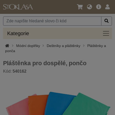
Jazyk
Hlavní
Přihl
/
nabídka
Měna
Kateg
Kategorie
Módní doplňky
Deštníky a pláštěnky
Pláštěnky a
ponča
Pláštěnka pro dospělé, pončo
Kód:
540162