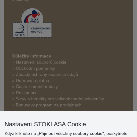
Důležité informace
» Nastavení souborů cookie
» Obchodní podmínky
» Zásady ochrany osobních údajů
» Doprava a platba
» Často kladené dotazy
» Reklamace
» Slevy a benefity pro velkoobchodní zákazníky
» Bonusový program na prodejnách
Nastavení STOKLASA Cookie
Když kliknete na „Přijmout všechny soubory cookie“, poskytnete