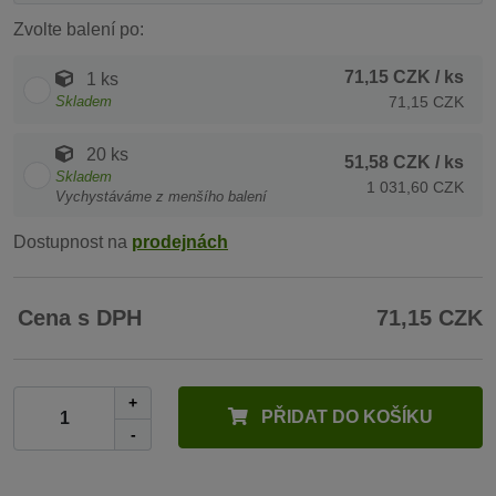
Zvolte balení po:
71,15 CZK
/ ks
1 ks
Skladem
71,15 CZK
20 ks
51,58 CZK
/ ks
Skladem
1 031,60 CZK
Vychystáváme z menšího balení
Dostupnost na
prodejnách
Cena s DPH
71,15 CZK
+
PŘIDAT DO KOŠÍKU
-