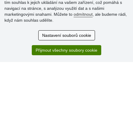
tím souhlas k jejich ukládání na vašem zařízení, což pomáhá s
navigací na stránce, s analýzou využití dat a s našimi
Hodnocení
marketingovými snahami. Můžete to
odmítnout
, ale budeme rádi,
zákazníků
když nám souhlas udělíte.
29.7.2026
Nastavení souborů cookie
Super obchod, kvalitní zboží za slušné ceny. Vřele
doporučuji.
Přijmout všechny soubory cookie
19.7.2026
Sortiment za fajn ceny a hlavně super rychlé dodání. Moc
děkuji!.
» Aktuálně 19084 recenzí
* Recenze neověřujeme