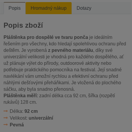
Popis
Hromadný nákup
Dotazy
Popis zboží
Pláštěnka pro dospělé ve tvaru ponča
je ideálním
řešením pro všechny, kdo hledají spolehlivou ochranu před
deštěm. Je vyrobená
z pevného materiálu
, díky své
univerzální velikosti je vhodná pro každého dospělého, ať
už plánuje výlet do přírody, outdoorové aktivity nebo
potřebuje praktického pomocníka na festival. Její snadné
navlékání vám umožní rychlou a efektivní ochranu před
náhlými dešťovými přeháňkami. Je vložená do plochého
sáčku, aby byla snadno přenosná.
Pláštěnka měří:
zadní délka cca 92 cm, šířka (rozpětí
rukávů) 128 cm.
Délka:
92 cm
Velikost:
univerzální
Pevná