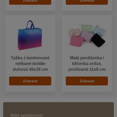
Zobrazit
Zobrazit
Taška z laminované
Malá peněženka /
netkané textilie
klíčenka srdce,
duhová 46x36 cm
prošívaná 11x8 cm
Zobrazit
Zobrazit
Sídlo společnosti: