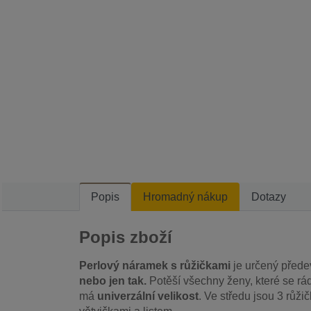
Popis
Hromadný nákup
Dotazy
Popis zboží
Perlový náramek s růžičkami
je určený před
nebo jen tak.
Potěší všechny ženy, které se rá
má
univerzální velikost
. Ve středu jsou 3 růž