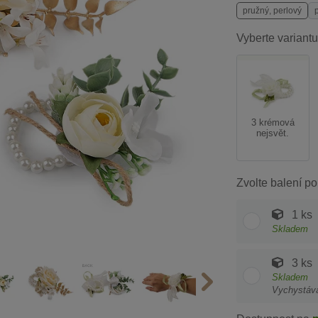
pružný, perlový
Vyberte variantu
3 krémová
nejsvět.
Zvolte balení po
1 ks
Skladem
3 ks
Skladem
Vychystáv