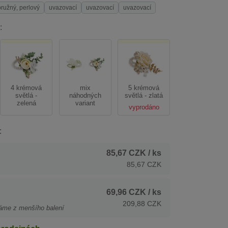
pružný, perlový
uvazovací
uvazovací
uvazovací
:
4 krémová
mix
5 krémová
světlá -
náhodných
světlá - zlatá
zelená
variant
vyprodáno
:
85,67 CZK
/ ks
85,67 CZK
69,96 CZK
/ ks
209,88 CZK
áme z menšího balení