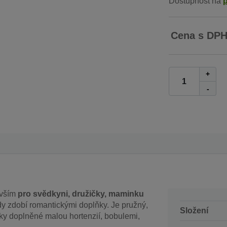
Dostupnost na
Cena s DP
+
-
evším
pro svědkyni, družičky, maminku
dy zdobí romantickými doplňky. Je pružný,
Složení
ičky doplněné malou hortenzií, bobulemi,