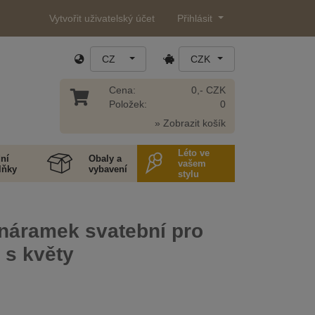
Vytvořit uživatelský účet
Přihlásit
CZ
CZK
Cena:
0,- CZK
Položek:
0
» Zobrazit košík
Léto ve
ní
Obaly a
vašem
lňky
vybavení
stylu
 náramek svatební pro
 s květy