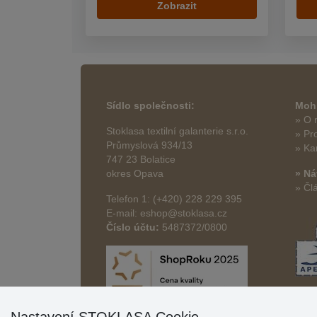
Zobrazit
Sídlo společnosti:
Mohl
» O 
Stoklasa textilní galanterie s.r.o.
» Pr
Průmyslová 934/13
» Ka
747 23 Bolatice
okres Opava
» Ná
» Čl
Telefon 1: (+420) 228 229 395
E-mail: eshop@stoklasa.cz
Číslo účtu:
5487372/0800