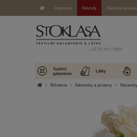
Inspirace
Návody
Dárkové pouka
… již 36 let s Vámi
Textilní
Látky
galanterie
Bižuterie
Náramky a prsteny
Náramky 