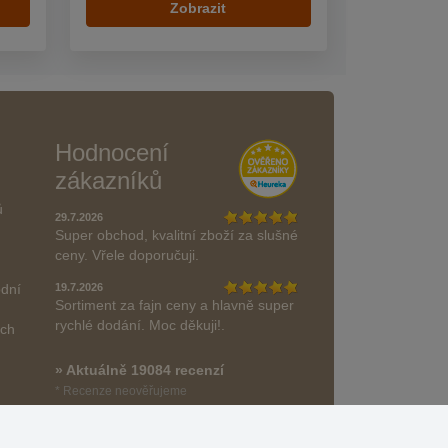
Zobrazit
Hodnocení
zákazníků
ů
29.7.2026
Super obchod, kvalitní zboží za slušné
ceny. Vřele doporučuji.
odní
19.7.2026
Sortiment za fajn ceny a hlavně super
rychlé dodání. Moc děkuji!.
ách
» Aktuálně 19084 recenzí
* Recenze neověřujeme