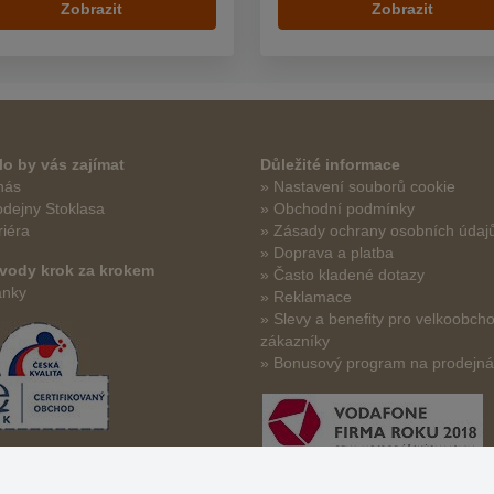
Zobrazit
Zobrazit
o by vás zajímat
Důležité informace
nás
» Nastavení souborů cookie
odejny Stoklasa
» Obchodní podmínky
riéra
» Zásady ochrany osobních údaj
» Doprava a platba
vody krok za krokem
» Často kladené dotazy
ánky
» Reklamace
» Slevy a benefity pro velkoobch
zákazníky
» Bonusový program na prodejn