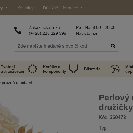
zy
Kontakty
Důležité informace
Zákaznická linka
Po - Ne: 8:00 - 20:00
(+420) 228 229 395
Napište nám
Tvoření
Korálky a
Mód
Bižuterie
a aranžování
komponenty
dop
pružné a ostatní
Perlový
družičky
Kód:
360473
Typ: