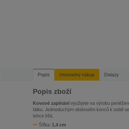
Popis
Hromadný nákup
Dotazy
Popis zboží
Kovové zapínání
využijete na výrobu peněženk
látku. Jednoduchým stisknutím konců k sobě se 
lehce lišit.
Šířka:
1,4 cm