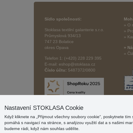
Sídlo společnosti:
Mohl
» O 
Stoklasa textilní galanterie s.r.o.
» Pr
Průmyslová 934/13
» Ka
747 23 Bolatice
okres Opava
» Ná
» Čl
Telefon 1: (+420) 228 229 395
E-mail: eshop@stoklasa.cz
Číslo účtu:
5487372/0800
Nastavení STOKLASA Cookie
Když kliknete na „Přijmout všechny soubory cookie“, poskytnete tím 
pomáhá s navigací na stránce, s analýzou využití dat a s našimi m
budeme rádi, když nám souhlas udělíte.