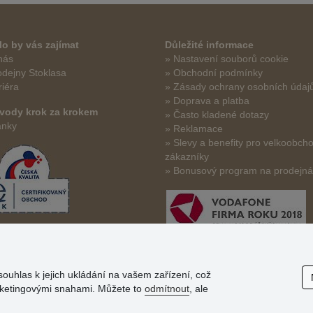
o by vás zajímat
Důležité informace
nás
» Nastavení souborů cookie
odejny Stoklasa
» Obchodní podmínky
riéra
» Zásady ochrany osobních údaj
» Doprava a platba
vody krok za krokem
» Často kladené dotazy
ánky
» Reklamace
» Slevy a benefity pro velkoobch
zákazníky
» Bonusový program na prodejn
souhlas k jejich ukládání na vašem zařízení, což
arketingovými snahami. Můžete to
odmítnout
, ale