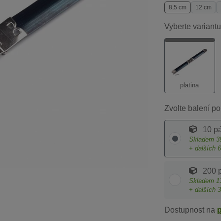
8,5 cm
12 cm
Vyberte variantu
platina
Zvolte balení po
10 pá
Skladem
3
+ dalších
6
200 
Skladem
1
+ dalších
3
Dostupnost na