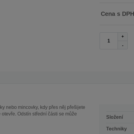
Cena s DP
+
-
y nebo mincovky, kdy přes něj přešijete
otevře. Odstín střední části se může
Složení
Techniky