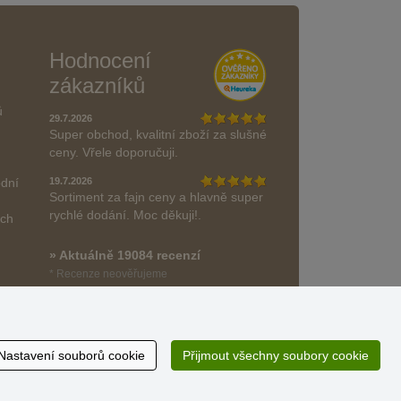
Hodnocení
zákazníků
ů
29.7.2026
Super obchod, kvalitní zboží za slušné
ceny. Vřele doporučuji.
odní
19.7.2026
Sortiment za fajn ceny a hlavně super
rychlé dodání. Moc děkuji!.
ách
» Aktuálně 19084 recenzí
* Recenze neověřujeme
Nastavení souborů cookie
Přijmout všechny soubory cookie