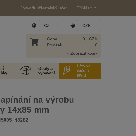
Vytvořit uživatelský účet
Přihlásit
CZ
CZK
Cena:
0,- CZK
Položek:
0
» Zobrazit košík
Léto ve
ní
Obaly a
vašem
lňky
vybavení
stylu
zapínání na výrobu
y 14x85 mm
45005_48282