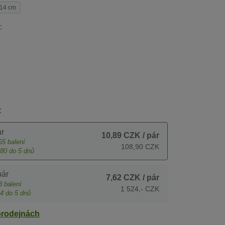
14 cm
:
:
r
10,89 CZK
/ pár
55
balení
108,90 CZK
80
do 5 dnů
pár
7,62 CZK
/ pár
3
balení
1 524,- CZK
4
do 5 dnů
prodejnách