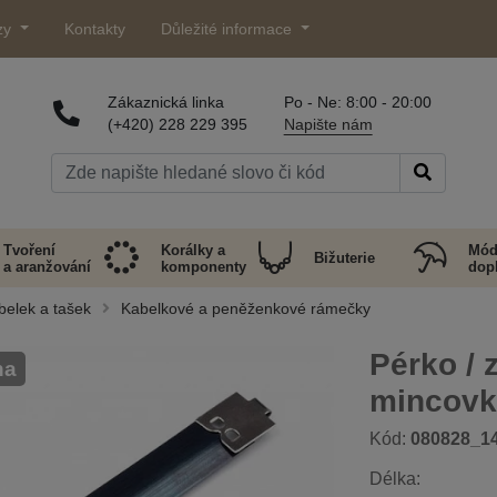
zy
Kontakty
Důležité informace
Zákaznická linka
Po - Ne: 8:00 - 20:00
(+420) 228 229 395
Napište nám
Tvoření
Korálky a
Mód
Bižuterie
a aranžování
komponenty
dop
belek a tašek
Kabelkové a peněženkové rámečky
Pérko / 
na
mincovk
Kód:
080828_1
Délka: