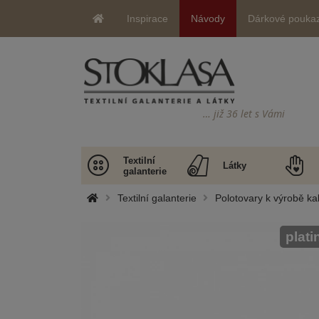
Inspirace
Návody
Dárkové pouka
… již 36 let s Vámi
Textilní
Látky
galanterie
Textilní galanterie
Polotovary k výrobě ka
plati