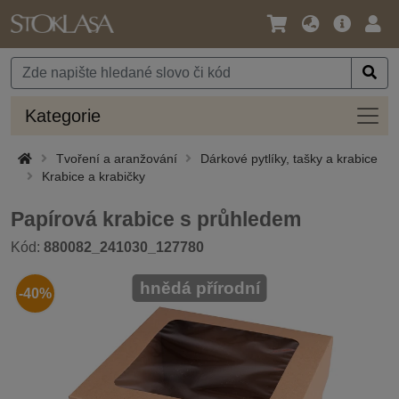
Jazyk
Hlavní
Přihl
/
nabídka
Měna
Kateg
Kategorie
Tvoření a aranžování
Dárkové pytlíky, tašky a krabice
Krabice a krabičky
Papírová krabice s průhledem
Kód:
880082_241030_127780
hnědá přírodní
-40%