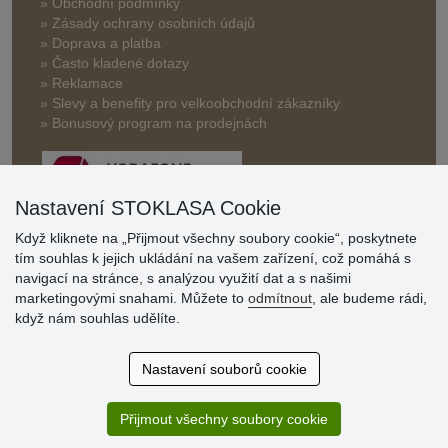
» Obchodní podmínky
» Zásady ochrany osobních údajů
» Doprava a platba
» Často kladené dotazy
» Reklamace
» Slevy a benefity pro velkoobchodní zákazníky
» Bonusový program na prodejnách
Nastavení STOKLASA Cookie
Když kliknete na „Přijmout všechny soubory cookie“, poskytnete
tím souhlas k jejich ukládání na vašem zařízení, což pomáhá s
Hodnocení
navigací na stránce, s analýzou využití dat a s našimi
zákazníků
marketingovými snahami. Můžete to
odmítnout
, ale budeme rádi,
když nám souhlas udělíte.
29.7.2026
Super obchod, kvalitní zboží za slušné ceny. Vřele
Nastavení souborů cookie
doporučuji.
19.7.2026
Přijmout všechny soubory cookie
Sortiment za fajn ceny a hlavně super rychlé dodání. Moc
děkuji!.