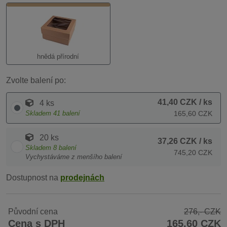
hnědá přírodní
Zvolte balení po:
41,40 CZK
/ ks
4 ks
Skladem
41
balení
165,60 CZK
20 ks
37,26 CZK
/ ks
Skladem
8
balení
745,20 CZK
Vychystáváme z menšího balení
Dostupnost na
prodejnách
Původní cena
276,- CZK
Cena s DPH
165,60 CZK