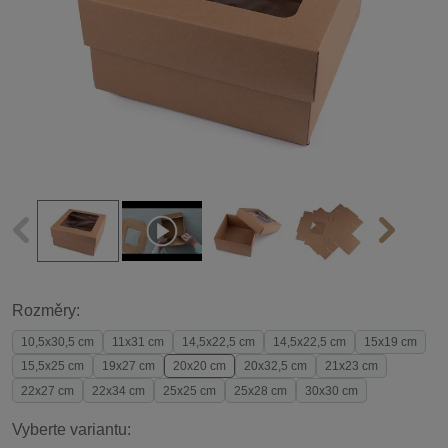
Rozměry:
10,5x30,5 cm
11x31 cm
14,5x22,5 cm
14,5x22,5 cm
15x19 cm
15,5x25 cm
19x27 cm
20x20 cm
20x32,5 cm
21x23 cm
22x27 cm
22x34 cm
25x25 cm
25x28 cm
30x30 cm
Vyberte variantu: