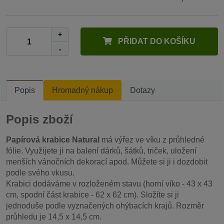
+
PŘIDAT DO KOŠÍKU
-
Popis
Hromadný nákup
Dotazy
Popis zboží
Papírová krabice Natural
má výřez ve víku z průhledné
fólie. Využijete ji na balení dárků, šátků, triček, uložení
menších vánočních dekorací apod. Můžete si ji i dozdobit
podle svého vkusu.
Krabici dodáváme v rozloženém stavu (horní víko - 43 x 43
cm, spodní část krabice - 62 x 62 cm). Složíte si ji
jednoduše podle vyznačených ohýbacích krajů. Rozměr
průhledu je 14,5 x 14,5 cm.