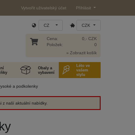
Vytvořit uživatelský účet
Přihlásit
CZ
CZK
Cena:
0,- CZK
Položek:
0
» Zobrazit košík
Léto ve
ní
Obaly a
vašem
lňky
vybavení
stylu
ysoké a podkolenky
 z naší aktuální nabídky.
ky