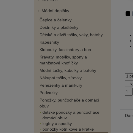
Módní doplňky
Čepice a čelenky
Deštníky a pláštěnky
Dětské a dívčí tašky, vaky, batohy
Kapesníky
Klobouky, fascinátory a boa
Kravaty, motýlky, spony a
manžetové knoflíčky
Módní tašky, kabelky a batohy
Nákupní tašky, síťovky
Peněženky a manikúry
Podvazky
Ponožky, punčocháče a domácí
obuv
dětské ponožky a punčocháče
Dám
domácí obuv
legíny a spodky
ponožky kotníkové a krátké