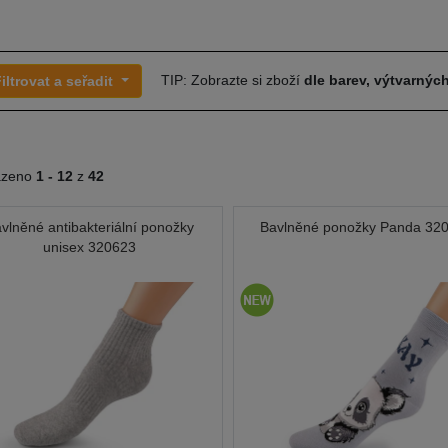
TIP: Zobrazte si zboží
dle barev, výtvarných
iltrovat a seřadit
azeno
1 -
12
z
42
vlněné antibakteriální ponožky
Bavlněné ponožky Panda 32
unisex 320623