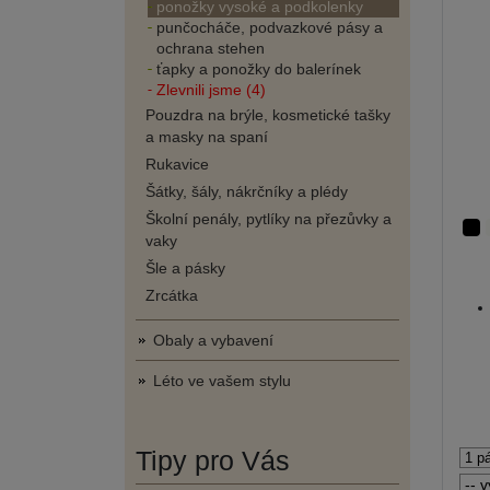
ponožky vysoké a podkolenky
punčocháče, podvazkové pásy a
ochrana stehen
ťapky a ponožky do balerínek
Zlevnili jsme (4)
Pouzdra na brýle, kosmetické tašky
a masky na spaní
Rukavice
Šátky, šály, nákrčníky a plédy
Školní penály, pytlíky na přezůvky a
vaky
Šle a pásky
Zrcátka
Obaly a vybavení
Léto ve vašem stylu
Tipy pro Vás