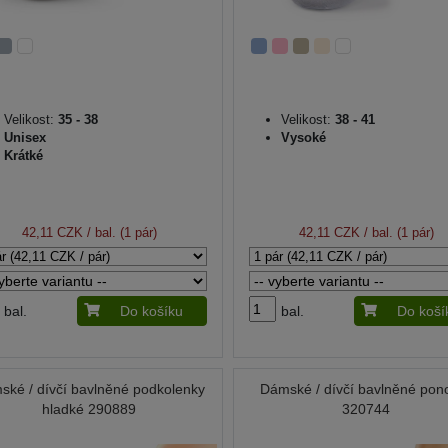
Velikost:
35 - 38
Velikost:
38 - 41
Unisex
Vysoké
Krátké
42,11 CZK
/ bal. (1 pár)
42,11 CZK
/ bal. (1 pár)
bal.
Do košíku
bal.
Do koší
ské / dívčí bavlněné podkolenky
Dámské / dívčí bavlněné pon
hladké 290889
320744