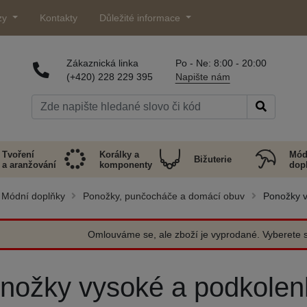
zy
Kontakty
Důležité informace
Zákaznická linka
Po - Ne: 8:00 - 20:00
(+420) 228 229 395
Napište nám
Tvoření
Korálky a
Mód
Bižuterie
a aranžování
komponenty
dop
Módní doplňky
Ponožky, punčocháče a domácí obuv
Ponožky v
Omlouváme se, ale zboží je vyprodané. Vyberete si
nožky vysoké a podkolen