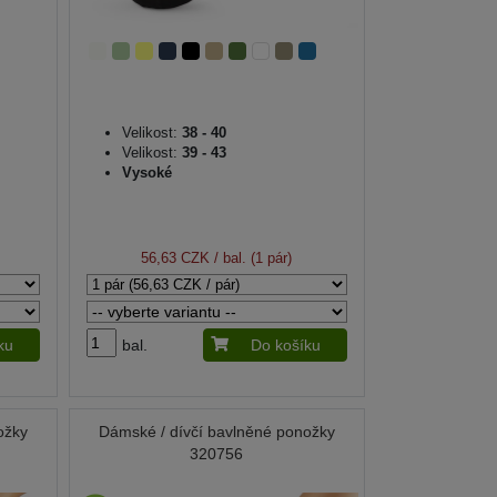
Velikost:
38 - 40
Velikost:
39 - 43
Vysoké
56,63 CZK
/ bal. (1 pár)
ku
bal.
Do košíku
ožky
Dámské / dívčí bavlněné ponožky
320756