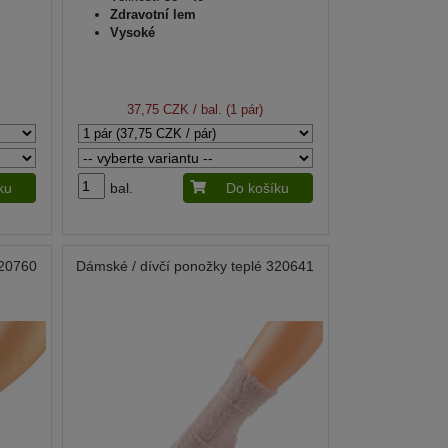
Zdravotní lem
Vysoké
37,75 CZK
/ bal. (1 pár)
ku
bal.
Do košíku
320760
Dámské / dívčí ponožky teplé 320641