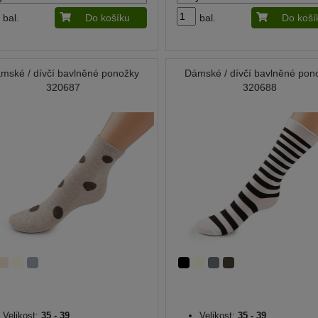
bal.
Do košíku
bal.
Do koší
mské / dívčí bavlněné ponožky
Dámské / dívčí bavlněné pon
320687
320688
Velikost:
35 - 39
Velikost:
35 - 39