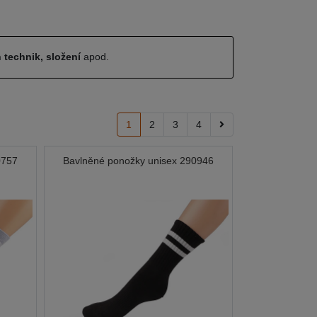
 technik, složení
apod.
1
2
3
4
0757
Bavlněné ponožky unisex 290946