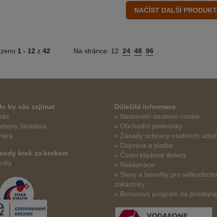
azeno
1 -
12
z
42
Na stránce:
12
24
48
96
o by vás zajímat
Důležité informace
nás
» Nastavení souborů cookie
odejny Stoklasa
» Obchodní podmínky
riéra
» Zásady ochrany osobních údaj
» Doprava a platba
vody krok za krokem
» Často kladené dotazy
ánky
» Reklamace
» Slevy a benefity pro velkoobch
zákazníky
» Bonusový program na prodejn