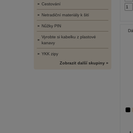
Cestování
Netradiční materiály k šití
Nůžky PIN
Dá
Vyrobte si kabelku z plastové
kanavy
YKK zipy
Zobrazit další skupiny »