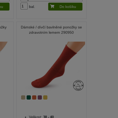
ku
bal.
Do košíku
ožky
Dámské / dívčí bavlněné ponožky se
zdravotním lemem 290950
Velikost:
38 - 40