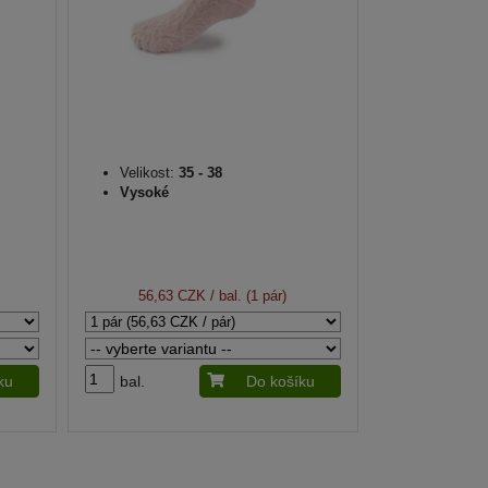
Velikost:
35 - 38
Vysoké
56,63 CZK
/ bal. (1 pár)
ku
bal.
Do košíku