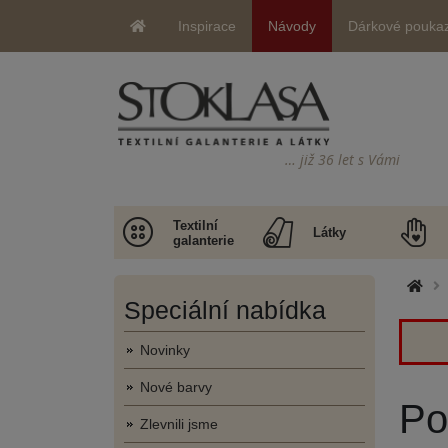
Inspirace
Návody
Dárkové pouka
… již 36 let s Vámi
Textilní
Látky
galanterie
Speciální nabídka
Novinky
Nové barvy
Po
Zlevnili jsme