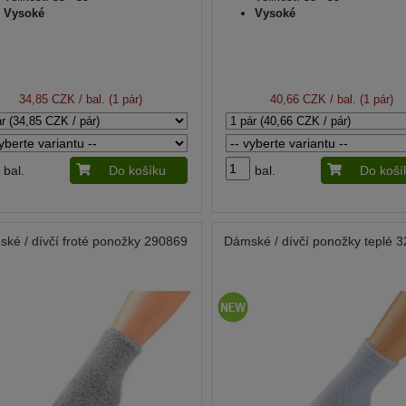
Vysoké
Vysoké
34,85 CZK
/ bal. (1 pár)
40,66 CZK
/ bal. (1 pár)
bal.
Do košíku
bal.
Do koší
ké / dívčí froté ponožky 290869
Dámské / dívčí ponožky teplé 