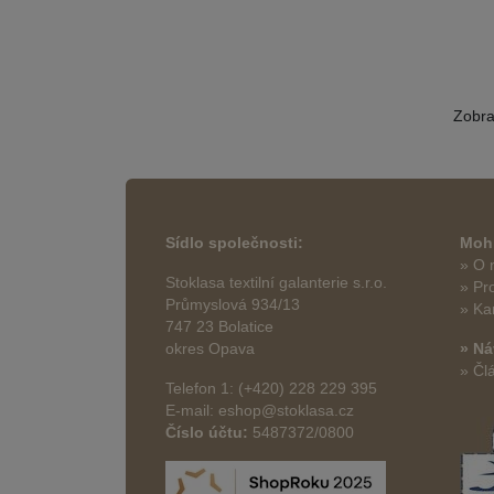
Zobr
Sídlo společnosti:
Mohl
» O 
Stoklasa textilní galanterie s.r.o.
» Pr
Průmyslová 934/13
» Ka
747 23 Bolatice
okres Opava
» Ná
» Čl
Telefon 1: (+420) 228 229 395
E-mail: eshop@stoklasa.cz
Číslo účtu:
5487372/0800