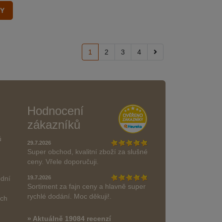
1
2
3
4
Hodnocení
zákazníků
ů
29.7.2026
Super obchod, kvalitní zboží za slušné
ceny. Vřele doporučuji.
odní
19.7.2026
Sortiment za fajn ceny a hlavně super
rychlé dodání. Moc děkuji!.
ách
» Aktuálně 19084 recenzí