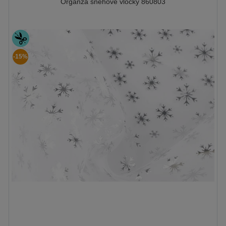
Organza sněhové vločky 860803
-15%