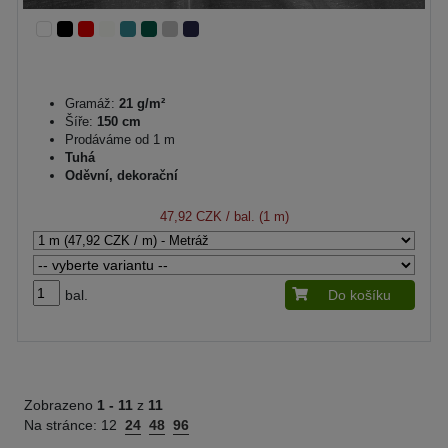
Gramáž:
21 g/m²
Šíře:
150 cm
Prodáváme od 1 m
Tuhá
Oděvní, dekorační
47,92 CZK
/ bal. (1 m)
bal.
Do košíku
Zobrazeno
1 -
11
z
11
Na stránce:
12
24
48
96