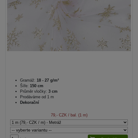
Gramáž:
18 - 27 g/m²
Šíře:
150 cm
Průměr vločky:
3 cm
Prodáváme od 1 m
Dekorační
79,- CZK
/ bal. (1 m)