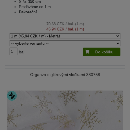
Šíře:
150 cm
Prodáváme od 1 m
Dekorační
70,68 CZK
/ bal. (1 m)
45,94 CZK
/ bal. (1 m)
bal.
Do košíku
Organza s glitrovými vločkami 380758