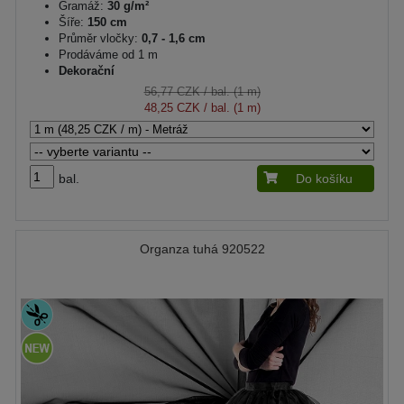
Gramáž:
30 g/m²
Šíře:
150 cm
Průměr vločky:
0,7 - 1,6 cm
Prodáváme od 1 m
Dekorační
56,77 CZK
/ bal. (1 m)
48,25 CZK
/ bal. (1 m)
bal.
Do košíku
Organza tuhá 920522