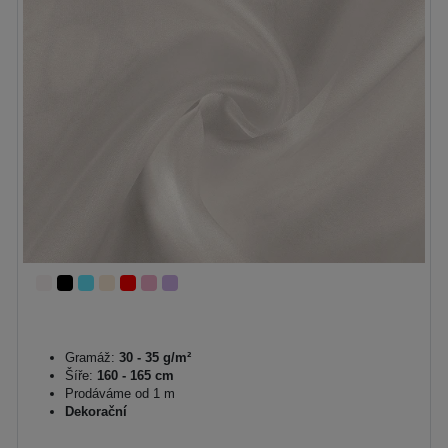
Gramáž:
30 - 35 g/m²
Šíře:
160 - 165 cm
Prodáváme od 1 m
Dekorační