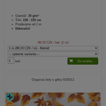
Gramáž:
35 g/m²
Šíře:
150 - 155 cm
Prodáváme od 1 m
Dekorační
88,33 CZK
/ bal. (1 m)
bal.
Do košíku
Organza listy s glitry 920012
-15%