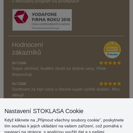
» Bonusový program na prodejnách
Hodnocení
zákazníků
29.7.2026
Super obchod, kvalitní zboží za slušné ceny. Vřele
doporučuji.
19.7.2026
Sortiment za fajn ceny a hlavně super rychlé dodání. Moc
děkuji!.
» Aktuálně 19084 recenzí
Nastavení STOKLASA Cookie
* Recenze neověřujeme
Když kliknete na „Přijmout všechny soubory cookie“, poskytnete
tím souhlas k jejich ukládání na vašem zařízení, což pomáhá s
navigací na stránce, s analýzou využití dat a s našimi