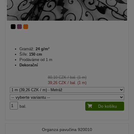
Gramáž:
24 g/m²
Šíře:
150 cm
Prodáváme od 1 m
Dekorační
80,10 CZK
/ bal. (1 m)
39,26 CZK
/ bal. (1 m)
bal.
Do košíku
Organza pavučina 920010