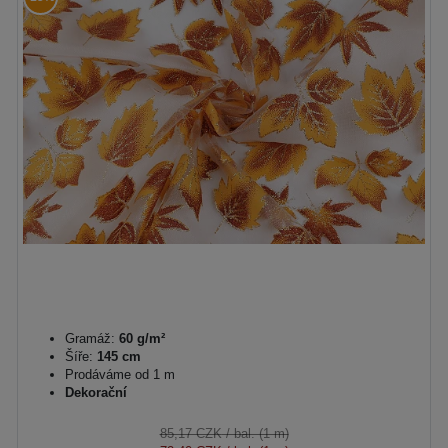
Gramáž:
60 g/m²
Šíře:
145 cm
Prodáváme od 1 m
Dekorační
85,17 CZK
/ bal. (1 m)