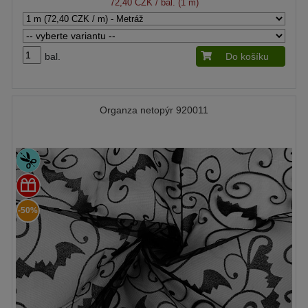
72,40 CZK
/ bal. (1 m)
bal.
Do košíku
Organza netopýr 920011
-50%