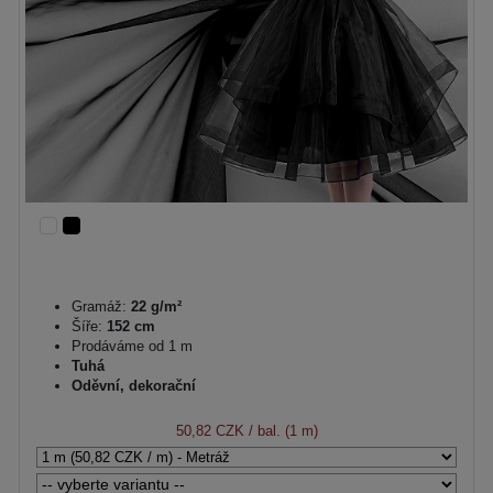
Gramáž:
22 g/m²
Šíře:
152 cm
Prodáváme od 1 m
Tuhá
Oděvní, dekorační
50,82 CZK
/ bal. (1 m)