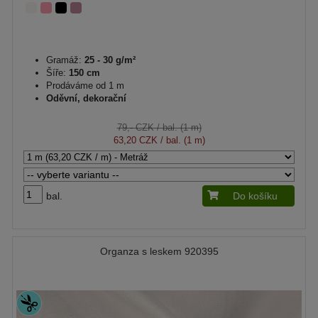
Gramáž:
25 - 30 g/m²
Šíře:
150 cm
Prodáváme od 1 m
Oděvní, dekorační
79,- CZK
/ bal. (1 m)
63,20 CZK
/ bal. (1 m)
bal.
Do košíku
Organza s leskem 920395