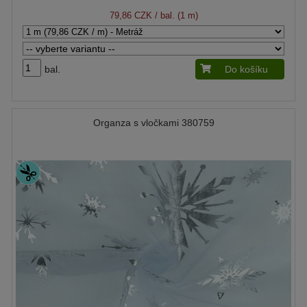
79,86 CZK
/ bal. (1 m)
bal.
Do košíku
Organza s vločkami 380759