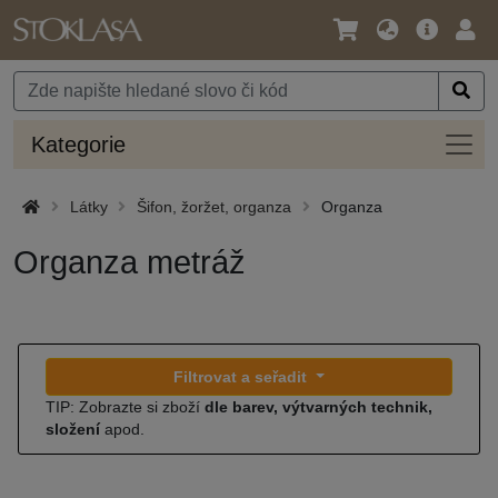
Jazyk
Hlavní
Přihl
/
nabídka
Měna
Kateg
Kategorie
Látky
Šifon, žoržet, organza
Organza
Organza metráž
Filtrovat a seřadit
TIP: Zobrazte si zboží
dle barev, výtvarných technik,
složení
apod.