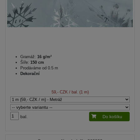
Gramáž:
16 g/m²
Šíře:
150 cm
Prodáváme od 0.5 m
Dekorační
59,- CZK
/ bal. (1 m)
bal.
Do košíku