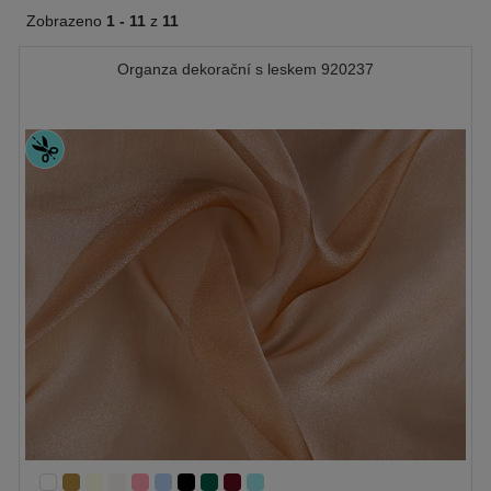
Zobrazeno
1 -
11
z
11
Organza dekorační s leskem 920237