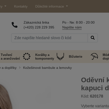
zy
Kontakty
Důležité informace
Zákaznická linka
Po - Ne: 8:00 - 20:00
(+420) 228 229 395
Napište nám
Tvoření
Korálky a
Mód
Bižuterie
a aranžování
komponenty
dop
 a doplňky
Kožešinové bambule a lemovky
Oděvní 
kapuci 
Kód:
620178
Vyberte variantu