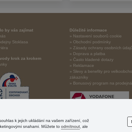
o by vás zajímat
Důležité informace
nás
» Nastavení souborů cookie
odejny Stoklasa
» Obchodní podmínky
riéra
» Zásady ochrany osobních údaj
» Doprava a platba
vody krok za krokem
» Často kladené dotazy
ánky
» Reklamace
» Slevy a benefity pro velkoobch
zákazníky
» Bonusový program na prodejn
souhlas k jejich ukládání na vašem zařízení, což
arketingovými snahami. Můžete to
odmítnout
, ale