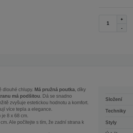
+
-
 dlouhé chlupy.
Má pružná poutka
, díky
tranu má podšitou
. Dá se snadno
Složení
žitě zvyšuje estetickou hodnotu a komfort.
ují více tepla a elegance.
Techniky
 je 8 x 68 cm.
cm. Ale počítejte s tím, že zadní strana k
Styly