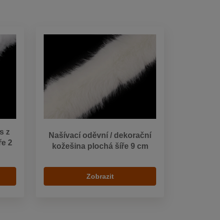
s z
Našívací oděvní / dekorační
ře 2
kožešina plochá šíře 9 cm
Zobrazit