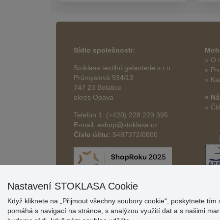
Sídlo společnosti:
Mohl
» O 
Stoklasa textilní galanterie s.r.o.
» Pr
Průmyslová 934/13
» Ka
747 23 Bolatice
okres Opava
» Ná
» Čl
Telefon 1: (+420) 228 229 395
E-mail: eshop@stoklasa.cz
Číslo účtu:
5487372/0800
Nastavení STOKLASA Cookie
Když kliknete na „Přijmout všechny soubory cookie“, poskytnete tím 
pomáhá s navigací na stránce, s analýzou využití dat a s našimi m