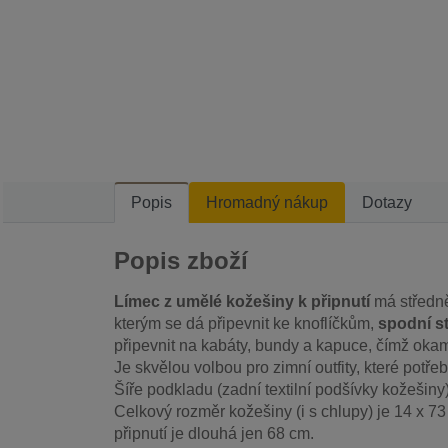
Popis
Hromadný nákup
Dotazy
Popis zboží
Límec z umělé kožešiny k připnutí
má středně
kterým se dá připevnit ke knoflíčkům,
spodní s
připevnit na kabáty, bundy a kapuce, čímž okam
Je skvělou volbou pro zimní outfity, které potřeb
Šíře podkladu (zadní textilní podšívky kožešiny)
Celkový rozměr kožešiny (i s chlupy) je 14 x 73 
připnutí je dlouhá jen 68 cm.