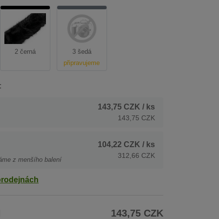
2 černá
3 šedá
připravujeme
:
143,75 CZK
/ ks
143,75 CZK
104,22 CZK
/ ks
312,66 CZK
áme z menšího balení
prodejnách
H
143,75 CZK