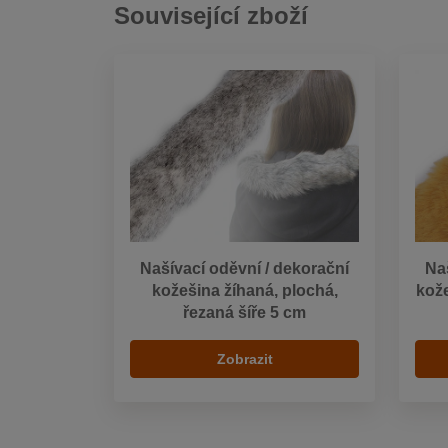
Související zboží
Našívací oděvní / dekorační
Na
kožešina žíhaná, plochá,
kože
řezaná šíře 5 cm
Zobrazit