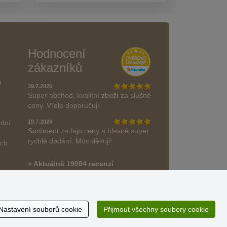
Hodnocení
zákazníků
ů
29.7.2026
Super obchod, kvalitní zboží za slušné
ceny. Vřele doporučuji.
odní
19.7.2026
Sortiment za fajn ceny a hlavně super
rychlé dodání. Moc děkuji!.
ách
» Aktuálně 19084 recenzí
* Recenze neověřujeme
Nastavení souborů cookie
Přijmout všechny soubory cookie