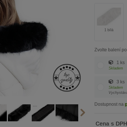
1 bílá
Zvolte balení po
1 ks
Skladem
3 ks
Skladem
Vychystáv
Dostupnost na
Cena s DP