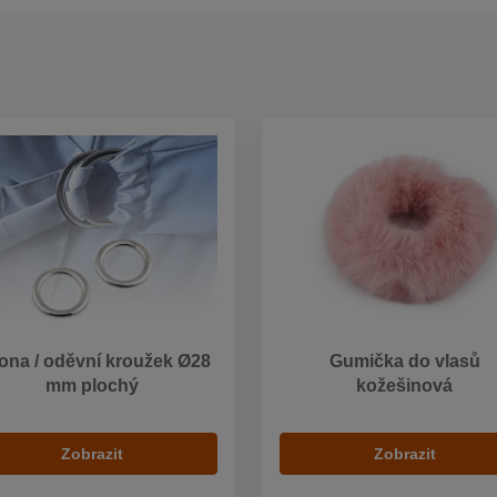
ona / oděvní kroužek Ø28
Gumička do vlasů
mm plochý
kožešinová
Zobrazit
Zobrazit