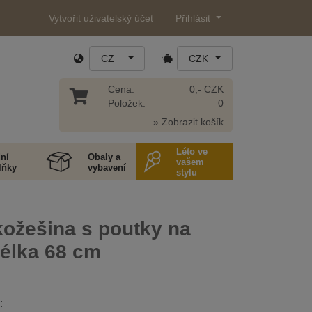
Vytvořit uživatelský účet
Přihlásit
CZ
CZK
Cena:
0,- CZK
Položek:
0
» Zobrazit košík
Léto ve
ní
Obaly a
vašem
lňky
vybavení
stylu
kožešina s poutky na
délka 68 cm
: