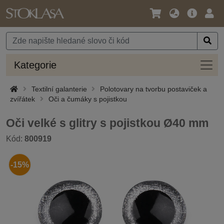
Jazyk
Hlavní
Přihl
/
nabídka
Měna
Kateg
Kategorie
Textilní galanterie
Polotovary na tvorbu postaviček a
zvířátek
Oči a čumáky s pojistkou
Oči velké s glitry s pojistkou Ø40 mm
Kód:
800919
-15%