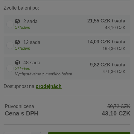
Zvolte balení po:
21,55 CZK
/ sada
2 sada
Skladem
43,10 CZK
14,03 CZK
/ sada
12 sada
Skladem
168,36 CZK
48 sada
9,82 CZK
/ sada
Skladem
471,36 CZK
Vychystáváme z menšího balení
Dostupnost na
prodejnách
Původní cena
50,72 CZK
Cena s DPH
43,10 CZK