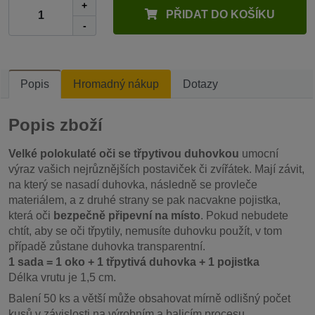
+
PŘIDAT DO KOŠÍKU
-
Popis
Hromadný nákup
Dotazy
Popis zboží
Velké polokulaté oči se třpytivou duhovkou
umocní
výraz vašich nejrůznějších postaviček či zvířátek. Mají závit,
na který se nasadí duhovka, následně se provleče
materiálem, a z druhé strany se pak nacvakne pojistka,
která oči
bezpečně připevní na místo
. Pokud nebudete
chtít, aby se oči třpytily, nemusíte duhovku použít, v tom
případě zůstane duhovka transparentní.
1 sada = 1 oko + 1 třpytivá duhovka + 1 pojistka
Délka vrutu je 1,5 cm.
Balení 50 ks a větší může obsahovat mírně odlišný počet
kusů v závislosti na výrobním a balicím procesu.