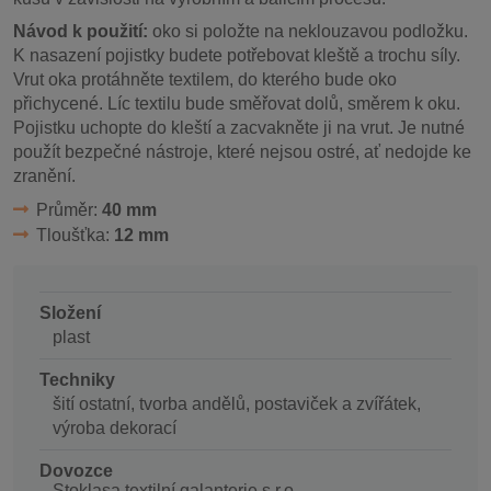
Návod k použití:
oko si položte na neklouzavou podložku.
K nasazení pojistky budete potřebovat kleště a trochu síly.
Vrut oka protáhněte textilem, do kterého bude oko
přichycené. Líc textilu bude směřovat dolů, směrem k oku.
Pojistku uchopte do kleští a zacvakněte ji na vrut. Je nutné
použít bezpečné nástroje, které nejsou ostré, ať nedojde ke
zranění.
Průměr:
40 mm
Tloušťka:
12 mm
Složení
plast
Techniky
šití ostatní, tvorba andělů, postaviček a zvířátek,
výroba dekorací
Dovozce
Stoklasa textilní galanterie s.r.o.