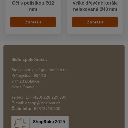
Oči s pojistkou Ø12
Velké dřevěné korále
mm
nelakované Ø40 mm
Zobrazit
Zobrazit
Sídlo společnosti:
Stoklasa textilní galanterie s.r.o.
Průmyslová 934/13
747 23 Bolatice
okres Opava
Telefon 1: (+420) 228 229 395
E-mail: eshop@stoklasa.cz
Číslo účtu:
5487372/0800