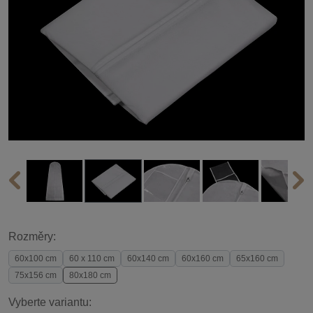
Rozměry:
60x100 cm
60 x 110 cm
60x140 cm
60x160 cm
65x160 cm
75x156 cm
80x180 cm
Vyberte variantu: