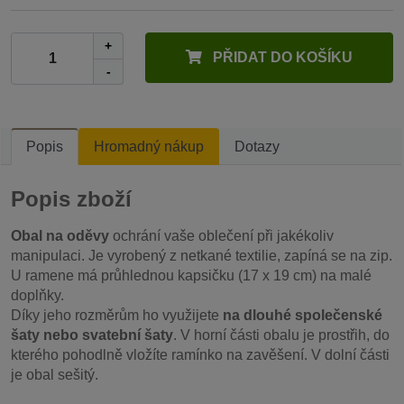
+
PŘIDAT DO KOŠÍKU
-
Popis
Hromadný nákup
Dotazy
Popis zboží
Obal na oděvy
ochrání vaše oblečení při jakékoliv
manipulaci. Je vyrobený z netkané textilie, zapíná se na zip.
U ramene má průhlednou kapsičku (17 x 19 cm) na malé
doplňky.
Díky jeho rozměrům ho využijete
na dlouhé společenské
šaty nebo svatební šaty
. V horní části obalu je prostřih, do
kterého pohodlně vložíte ramínko na zavěšení. V dolní části
je obal sešitý.