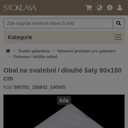
Jazyk
Hlavní
Přihl
/
nabídka
Měna
Kateg
Kategorie
Textilní galanterie
Vybavení prodejen pro galanterii
Ochrana / údržba oděvů
Obal na svatební / dlouhé šaty 80x180
cm
Kód:
890791_256842_140545
bílá