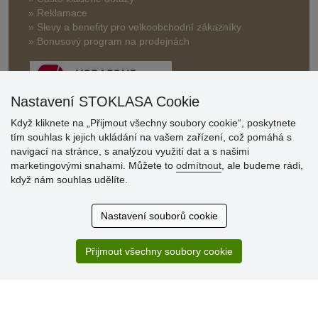
» Reklamace
» Slevy a benefity pro velkoobchodní zákazníky
» Bonusový program na prodejnách
Nastavení STOKLASA Cookie
Když kliknete na „Přijmout všechny soubory cookie“, poskytnete
tím souhlas k jejich ukládání na vašem zařízení, což pomáhá s
Hodnocení
navigací na stránce, s analýzou využití dat a s našimi
zákazníků
marketingovými snahami. Můžete to
odmítnout
, ale budeme rádi,
když nám souhlas udělíte.
29.7.2026
Super obchod, kvalitní zboží za slušné ceny. Vřele
Nastavení souborů cookie
doporučuji.
19.7.2026
Přijmout všechny soubory cookie
Sortiment za fajn ceny a hlavně super rychlé dodání. Moc
děkuji!.
» Aktuálně 19084 recenzí
* Recenze neověřujeme