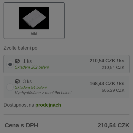
bílá
Zvolte balení po:
210,54 CZK
/ ks
1 ks
Skladem
282
balení
210,54 CZK
3 ks
168,43 CZK
/ ks
Skladem
94
balení
505,29 CZK
Vychystáváme z menšího balení
Dostupnost na
prodejnách
Cena s DPH
210,54 CZK