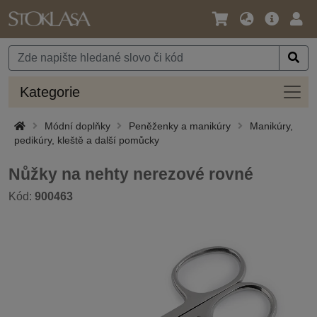
Jazyk
Hlavní
Přihl
/
nabídka
Měna
Kateg
Kategorie
Módní doplňky
Peněženky a manikúry
Manikúry,
pedikúry, kleště a další pomůcky
Nůžky na nehty nerezové rovné
Kód:
900463