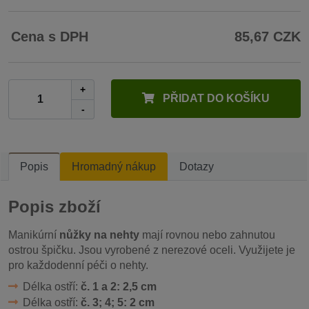
Cena s DPH
85,67 CZK
+
PŘIDAT DO KOŠÍKU
-
Popis
Hromadný nákup
Dotazy
Popis zboží
Manikúrní
nůžky na nehty
mají rovnou nebo zahnutou
ostrou špičku. Jsou vyrobené z nerezové oceli. Využijete je
pro každodenní péči o nehty.
Délka ostří:
č. 1 a 2: 2,5 cm
Délka ostří:
č. 3; 4; 5: 2 cm