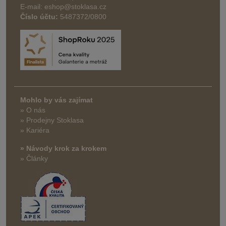
E-mail: eshop@stoklasa.cz
Číslo účtu:
5487372/0800
Mohlo by vás zajímat
» O nás
» Prodejny Stoklasa
» Kariéra
» Návody krok za krokem
» Články