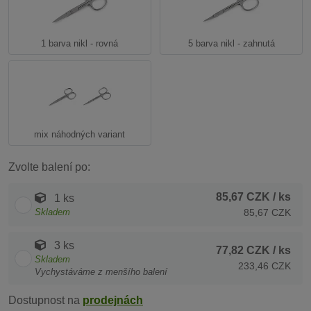
1 barva nikl - rovná
5 barva nikl - zahnutá
mix náhodných variant
Zvolte balení po:
85,67 CZK
/ ks
1 ks
Skladem
85,67 CZK
3 ks
77,82 CZK
/ ks
Skladem
233,46 CZK
Vychystáváme z menšího balení
Dostupnost na
prodejnách