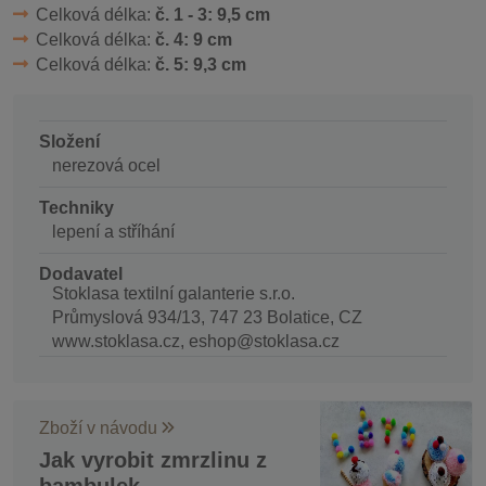
Celková délka:
č. 1 - 3: 9,5 cm
Celková délka:
č. 4: 9 cm
Celková délka:
č. 5: 9,3 cm
Složení
nerezová ocel
Techniky
lepení a stříhání
Dodavatel
Stoklasa textilní galanterie s.r.o.
Průmyslová 934/13, 747 23 Bolatice, CZ
www.stoklasa.cz, eshop@stoklasa.cz
Zboží v návodu
Jak vyrobit zmrzlinu z
bambulek