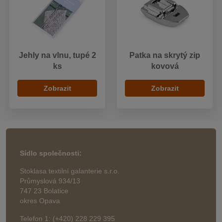
Jehly na vlnu, tupé 2
Patka na skrytý zip
ks
kovová
Zobrazit
Zobrazit
Sídlo společnosti:
Stoklasa textilní galanterie s.r.o.
Průmyslová 934/13
747 23 Bolatice
okres Opava
Telefon 1: (+420) 228 229 395